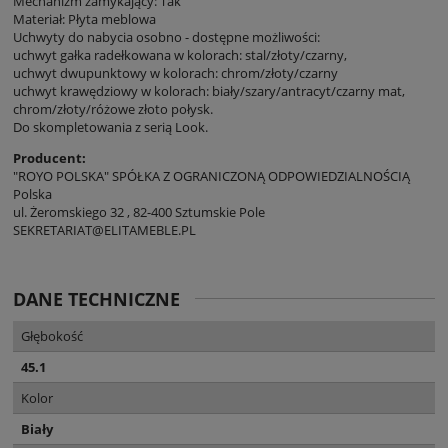
Mechanizm zamykający: Tak
Materiał: Płyta meblowa
Uchwyty do nabycia osobno - dostępne możliwości:
uchwyt gałka radełkowana w kolorach: stal/złoty/czarny,
uchwyt dwupunktowy w kolorach: chrom/złoty/czarny
uchwyt krawędziowy w kolorach: biały/szary/antracyt/czarny mat,
chrom/złoty/różowe złoto połysk.
Do skompletowania z serią Look.
Producent:
"ROYO POLSKA" SPÓŁKA Z OGRANICZONĄ ODPOWIEDZIALNOŚCIĄ
Polska
ul. Żeromskiego 32 , 82-400 Sztumskie Pole
SEKRETARIAT@ELITAMEBLE.PL
DANE TECHNICZNE
Głębokość
45.1
Kolor
Biały