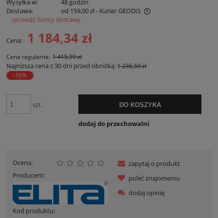
Wysyłka w:
48 godzin
Dostawa:
od 159,00 zł
- Kurier GEODIS
sprawdź formy dostawy
Cena nie zawiera ewentualnych kosztów płatności
1 184,34 zł
Cena:
Cena regularna:
1 415,99 zł
Najniższa cena z 30 dni przed obniżką:
1 236,59 zł
-16%
szt.
DO KOSZYKA
dodaj do przechowalni
Ocena:
zapytaj o produkt
Producent:
poleć znajomemu
dodaj opinię
Kod produktu: