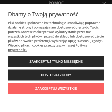
POMOC
Dbamy o Twoją prywatność
MOJE KONTO
Pliki cookies i pokrewne im technologie umożliwiają poprawne
działanie strony i pomagają nam dostosować ofertę do Twoich
potrzeb. Możesz zaakceptować wykorzystanie przez nas
PŁATNOŚCI I DOSTAWA
wszystkich tych plików i przejść do sklepu lub dostosować użycie
plików do swoich preferencji, wybierając opcję "Dostosuj zgody".
Więcej o plikach cookies przeczytasz w naszej Polityce
KONTAKT
prywatności.
ZAAKCEPTUJ TYLKO NIEZBĘDNE
Wyposażenie łazienek Łazienki.eco | Pawła 23, 41-708 Ruda Śląska | E-mail:
sklep@lazienki.eco | Tel.: 600 012 164 lub 600 012 159 | TGS Przemysław
Stoń | NIP: 6312213594 | REGON: 276403698
DOSTOSUJ ZGODY
ZAAKCEPTUJ WSZYSTKIE
POKAŻ PEŁNĄ WERSJĘ STRONY