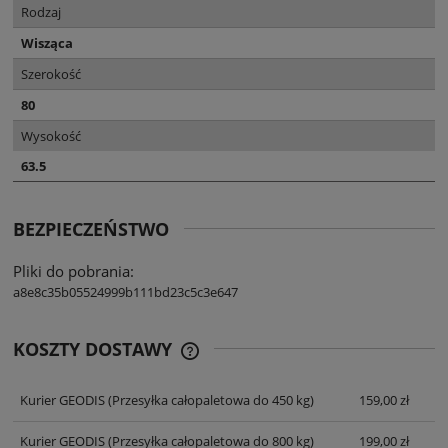
Rodzaj
Wisząca
Szerokość
80
Wysokość
63.5
BEZPIECZEŃSTWO
Pliki do pobrania:
a8e8c35b05524999b111bd23c5c3e647
KOSZTY DOSTAWY
CENA NIE ZAWIERA EWENTUALNYCH
KOSZTÓW PŁATNOŚCI
Kurier GEODIS
(Przesyłka całopaletowa do 450 kg)
159,00 zł
Kurier GEODIS
(Przesyłka całopaletowa do 800 kg)
199,00 zł