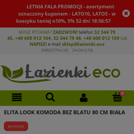
LETNIA FALA PROMOCJI - asortyment
oznaczony kuponem - LATO10, LATO5 - w
koszyku taniej o10%, 5%
52
dni
18
:
56
:
57
MASZ PYTANIA?
ZADZWOŃ!
telefon
32 344 79
45
,
+48 600 012 164
,
32 344 79 4
8
,
+4
8 600 012 159
lub
NAPISZ!
e-mail
sklep@lazienki.eco
ZAREJESTRUJ SIĘ
ZALOGUJ SIĘ
ELITA LOOK KOMODA BEZ BLATU 80 CM BIAŁA
promocja