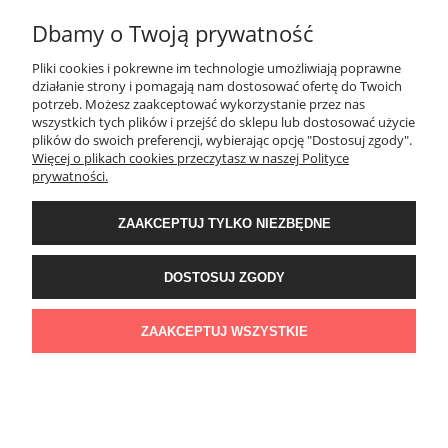
Dbamy o Twoją prywatność
MOJE KONTO
Pliki cookies i pokrewne im technologie umożliwiają poprawne
działanie strony i pomagają nam dostosować ofertę do Twoich
PŁATNOŚCI I DOSTAWA
potrzeb. Możesz zaakceptować wykorzystanie przez nas
wszystkich tych plików i przejść do sklepu lub dostosować użycie
plików do swoich preferencji, wybierając opcję "Dostosuj zgody".
Więcej o plikach cookies przeczytasz w naszej Polityce
KONTAKT
prywatności.
ZAAKCEPTUJ TYLKO NIEZBĘDNE
Wyposażenie łazienek Łazienki.eco | Pawła 23, 41-708 Ruda Śląska | E-mail:
sklep@lazienki.eco | Tel.: 600 012 164 lub 600 012 159 | TGS Przemysław
Stoń | NIP: 6312213594 | REGON: 276403698
DOSTOSUJ ZGODY
ZAAKCEPTUJ WSZYSTKIE
POKAŻ PEŁNĄ WERSJĘ STRONY
Sklep internetowy Shoper Premium