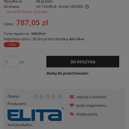
Wysyłka w:
48 godzin
Dostawa:
od 125,00 zł
- Kurier GEODIS
sprawdź formy dostawy
Cena nie zawiera ewentualnych kosztów płatności
787,05 zł
Cena:
Cena regularna:
940,99 zł
Najniższa cena z 30 dni przed obniżką:
821,78 zł
-16%
szt.
DO KOSZYKA
dodaj do przechowalni
Ocena:
zapytaj o produkt
Producent:
poleć znajomemu
dodaj opinię
Kod produktu: