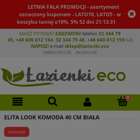
LETNIA FALA PROMOCJI - asortyment
oznaczony kuponem - LATO10, LATO5 - w
koszyku taniej o10%, 5%
52
dni
21
:
13
:
31
MASZ PYTANIA?
ZADZWOŃ!
telefon
32 344 79
45
,
+48 600 012 164
,
32 344 79 4
8
,
+4
8 600 012 159
lub
NAPISZ!
e-mail
sklep@lazienki.eco
ZAREJESTRUJ SIĘ
ZALOGUJ SIĘ
ELITA LOOK KOMODA 40 CM BIAŁA
promocja