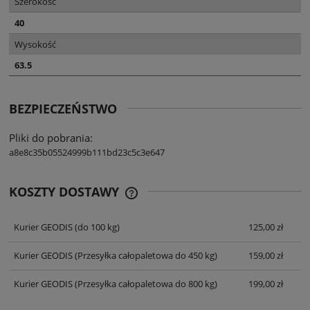
Szerokość
40
Wysokość
63.5
BEZPIECZEŃSTWO
Pliki do pobrania:
a8e8c35b05524999b111bd23c5c3e647
KOSZTY DOSTAWY
CENA NIE ZAWIERA EWENTUALNYCH
KOSZTÓW PŁATNOŚCI
Kurier GEODIS
(do 100 kg)
125,00 zł
Kurier GEODIS
(Przesyłka całopaletowa do 450 kg)
159,00 zł
Kurier GEODIS
(Przesyłka całopaletowa do 800 kg)
199,00 zł