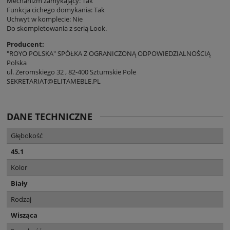
Mechanizm zamykający: Tak
Funkcja cichego domykania: Tak
Uchwyt w komplecie: Nie
Do skompletowania z serią Look.
Producent:
"ROYO POLSKA" SPÓŁKA Z OGRANICZONĄ ODPOWIEDZIALNOŚCIĄ
Polska
ul. Żeromskiego 32 , 82-400 Sztumskie Pole
SEKRETARIAT@ELITAMEBLE.PL
DANE TECHNICZNE
Głębokość
45.1
Kolor
Biały
Rodzaj
Wisząca