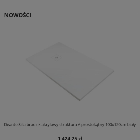
NOWOŚCI
ły
Deante Silia brodzik akrylowy struktura A prostokątny 100x120cm biały
D
1 424,25 zł