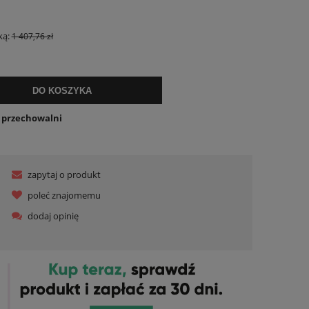
ualnych kosztów
ką:
1 407,76 zł
DO KOSZYKA
o przechowalni
zapytaj o produkt
poleć znajomemu
dodaj opinię