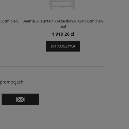
x50cm biały
Deante Silia grzejnik łazienkowy 121x50cm biały
Deante Ora
mat
1 919,20 zł
DO KOSZYKA
 promocjach.