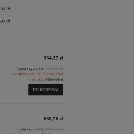
,00 zł
UALNYCH
,00 zł
964,37 zł
Cena regularna:
1 152,99 zł
Najniższa cena z 30 dni przed
obniżką:
1 006,91 zł
DO KOSZYKA
888,26 zł
Cena regularna:
1 061,99 zł