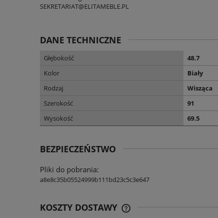
SEKRETARIAT@ELITAMEBLE.PL
DANE TECHNICZNE
Głębokość
48.7
Kolor
Biały
Rodzaj
Wisząca
Szerokość
91
Wysokość
69.5
BEZPIECZEŃSTWO
Pliki do pobrania:
a8e8c35b05524999b111bd23c5c3e647
KOSZTY DOSTAWY