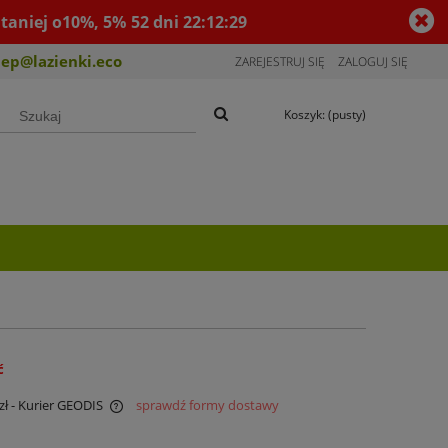
taniej o10%, 5%
52
dni
22
:
12
:
28
lep@lazienki.eco
ZAREJESTRUJ SIĘ
ZALOGUJ SIĘ
Koszyk:
(pusty)
ć
zł
- Kurier GEODIS
sprawdź formy dostawy