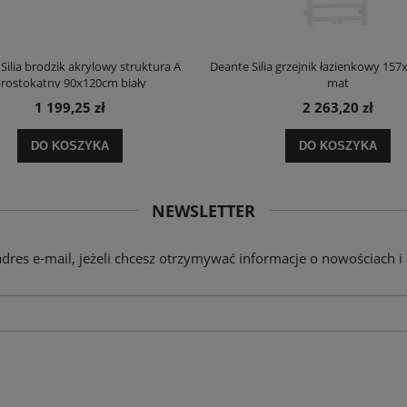
Silia brodzik akrylowy struktura A
Deante Silia grzejnik łazienkowy 157
rostokątny 90x120cm biały
mat
1 199,25 zł
2 263,20 zł
DO KOSZYKA
DO KOSZYKA
NEWSLETTER
adres e-mail, jeżeli chcesz otrzymywać informacje o nowościach i