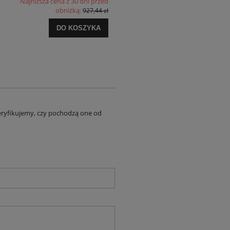
Najniższa cena z 30 dni przed
obniżką:
927,44 zł
DO KOSZYKA
eryfikujemy, czy pochodzą one od