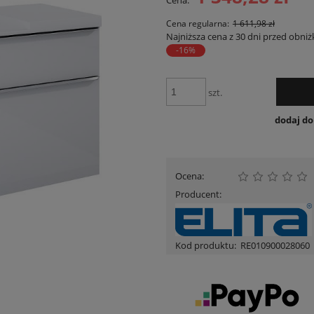
Cena:
Cena nie zawiera ewent
płatności
Cena regularna:
1 611,98 zł
Najniższa cena z 30 dni przed obniż
-16%
szt.
dodaj d
Ocena:
Producent:
Kod produktu:
RE010900028060