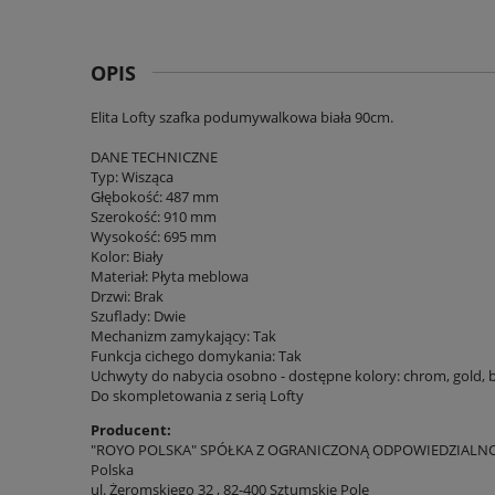
OPIS
Elita Lofty szafka podumywalkowa biała 90cm.
DANE TECHNICZNE
Typ: Wisząca
Głębokość: 487 mm
Szerokość: 910 mm
Wysokość: 695 mm
Kolor: Biały
Materiał: Płyta meblowa
Drzwi: Brak
Szuflady: Dwie
Mechanizm zamykający: Tak
Funkcja cichego domykania: Tak
Uchwyty do nabycia osobno - dostępne kolory: chrom, gold, b
Do skompletowania z serią Lofty
Producent:
"ROYO POLSKA" SPÓŁKA Z OGRANICZONĄ ODPOWIEDZIALN
Polska
ul. Żeromskiego 32 , 82-400 Sztumskie Pole