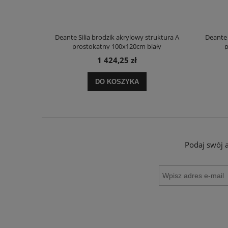
truktura A
Deante Silia brodzik akrylowy struktura A
Deante 
ały
prostokątny 100x120cm biały
p
1 424,25 zł
DO KOSZYKA
Podaj swój 