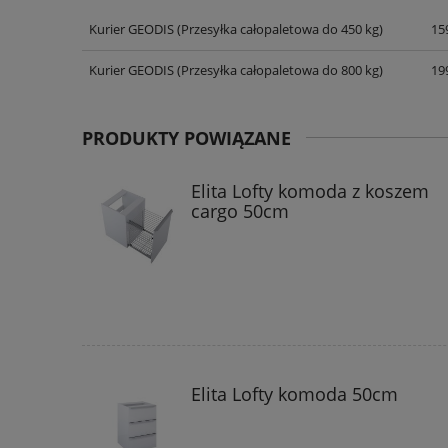
Kurier GEODIS
(Przesyłka całopaletowa do 450 kg)
159
CENA NIE ZAWIERA EWENT
KOSZTÓW PŁATNOŚCI
Kurier GEODIS
(Przesyłka całopaletowa do 800 kg)
199
PRODUKTY POWIĄZANE
Elita Lofty komoda z koszem
cargo 50cm
Elita Lofty komoda 50cm