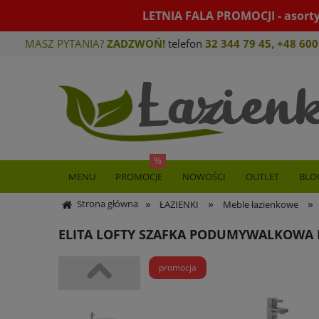
LETNIA FALA PROMOCJI - asort
MASZ PYTANIA?
ZADZWOŃ!
telefon
32 344 79 45
,
+48 600
MENU
PROMOCJE
NOWOŚCI
OUTLET
BLO
»
»
»
Strona główna
ŁAZIENKI
Meble łazienkowe
ELITA LOFTY SZAFKA PODUMYWALKOWA 
promocja