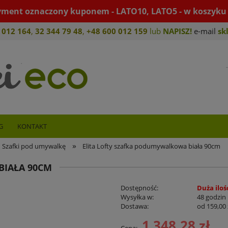
yment oznaczony kuponem - LATO10, LATO5 - w koszyku 
 012 164
,
32 344 79 4
8
,
+4
8 600 012 159
lub
NAPISZ!
e-mail
sk
G
KONTAKT
»
Szafki pod umywalkę
Elita Lofty szafka podumywalkowa biała 90cm
BIAŁA 90CM
Dostępność:
Duża iloś
Wysyłka w:
48 godzin
Dostawa:
od 159,00 
1 348,28 zł