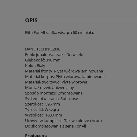
OPIS
Elita For All szafka wisząca 60 cm biała.
DANE TECHNICZNE
Funkcjonalność szafki: Drzwiczki
Głębokość: 316 mm
Kolor: Biały
Materiał fronty: Płyta wiórowa laminowana
Materiał korpus: Płyta wiórowa laminowana
Materiał/tworzywo: Płyta wiórowa
Montaż drzwi: Uniwersalny
Sposób montażu: Zmontowana
System otwierania: Soft close
Szerokość: 596 mm
Typ szafki: Wisząca
Wysokość: 1000 mm
Uchwyt w komplecie: Tak w kolorze chrom
Do skompletowania z serią For All
Producent: