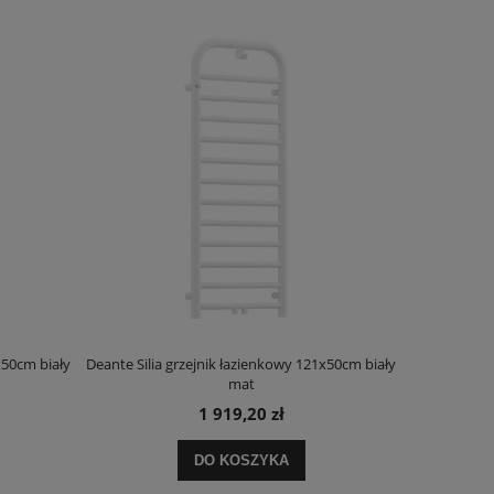
x50cm biały
Deante Silia grzejnik łazienkowy 121x50cm biały
Deante Ora
mat
1 919,20 zł
DO KOSZYKA