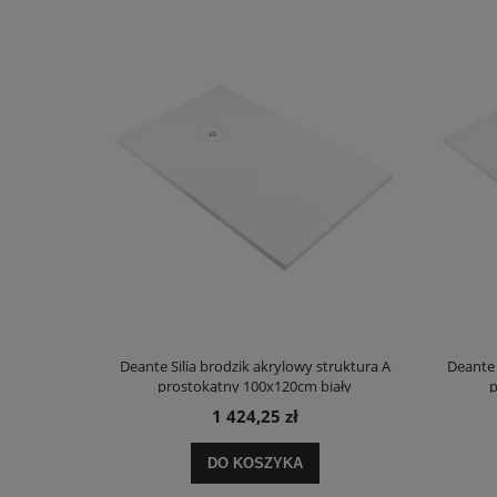
truktura A
Deante Silia brodzik akrylowy struktura A
Deante 
ały
prostokątny 100x120cm biały
p
1 424,25 zł
DO KOSZYKA