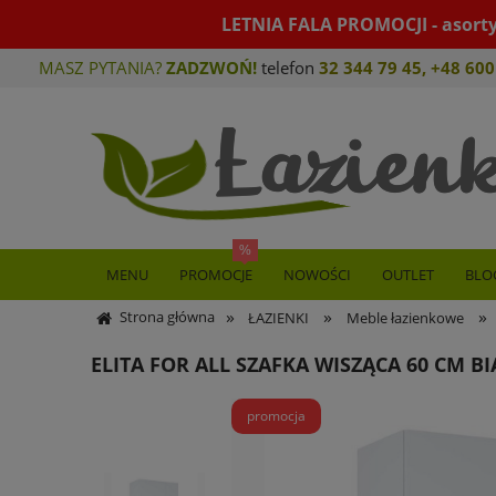
LETNIA FALA PROMOCJI - asort
MASZ PYTANIA?
ZADZWOŃ!
telefon
32 344 79 45
,
+48 600
MENU
PROMOCJE
NOWOŚCI
OUTLET
BLO
»
»
»
Strona główna
ŁAZIENKI
Meble łazienkowe
ELITA FOR ALL SZAFKA WISZĄCA 60 CM BI
promocja