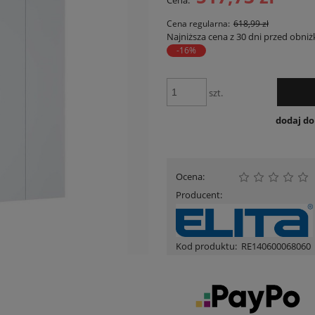
Cena:
Cena nie zawiera ewent
płatności
Cena regularna:
618,99 zł
Najniższa cena z 30 dni przed obniż
-16%
szt.
dodaj d
Ocena:
Producent:
Kod produktu:
RE140600068060