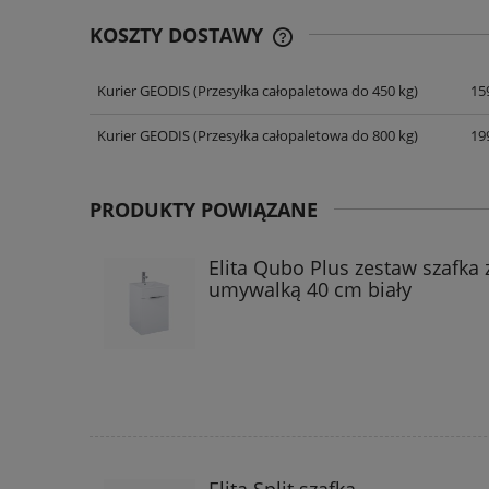
KOSZTY DOSTAWY
Kurier GEODIS
(Przesyłka całopaletowa do 450 kg)
159
CENA NIE ZAWIERA EWENT
KOSZTÓW PŁATNOŚCI
Kurier GEODIS
(Przesyłka całopaletowa do 800 kg)
199
PRODUKTY POWIĄZANE
Elita Qubo Plus zestaw szafka 
umywalką 40 cm biały
Elita Split szafka