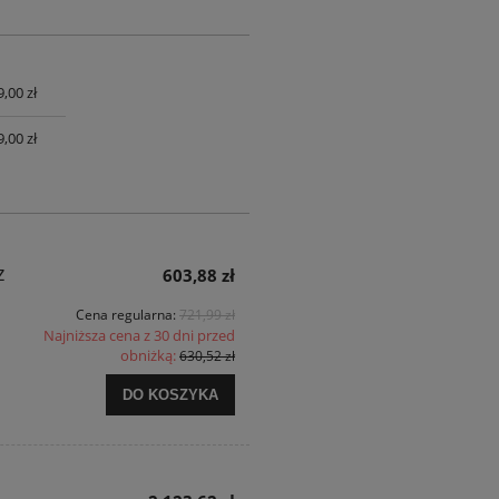
,00 zł
UALNYCH
,00 zł
z
603,88 zł
Cena regularna:
721,99 zł
Najniższa cena z 30 dni przed
obniżką:
630,52 zł
DO KOSZYKA