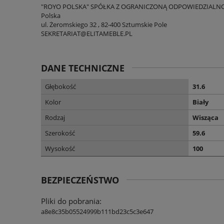
"ROYO POLSKA" SPÓŁKA Z OGRANICZONĄ ODPOWIEDZIALN
Polska
ul. Żeromskiego 32 , 82-400 Sztumskie Pole
SEKRETARIAT@ELITAMEBLE.PL
DANE TECHNICZNE
Głębokość
31.6
Kolor
Biały
Rodzaj
Wisząca
Szerokość
59.6
Wysokość
100
BEZPIECZEŃSTWO
Pliki do pobrania:
a8e8c35b05524999b111bd23c5c3e647