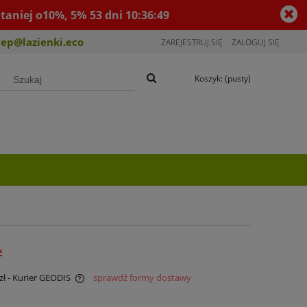
taniej o10%, 5%
53
dni
10
:
36
:
48
lep@lazienki.eco
ZAREJESTRUJ SIĘ
ZALOGUJ SIĘ
Koszyk:
(pusty)
ć
zł
- Kurier GEODIS
sprawdź formy dostawy