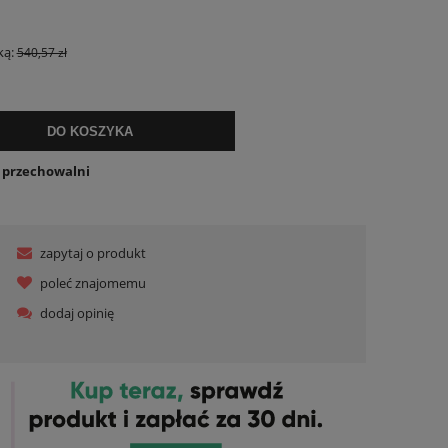
ualnych kosztów
ką:
540,57 zł
DO KOSZYKA
o przechowalni
zapytaj o produkt
poleć znajomemu
dodaj opinię