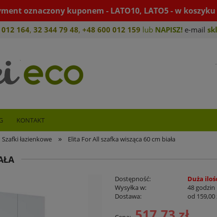
yment oznaczony kuponem - LATO10, LATO5 - w koszyku 
 012 164
,
32 344 79 4
8
,
+4
8 600 012 159
lub
NAPISZ!
e-mail
sk
G
KONTAKT
»
Szafki łazienkowe
Elita For All szafka wisząca 60 cm biała
AŁA
Dostępność:
Duża iloś
Wysyłka w:
48 godzin
Dostawa:
od 159,00 
517,73 zł