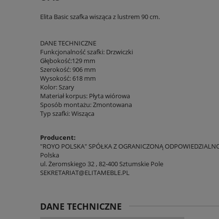
Elita Basic szafka wisząca z lustrem 90 cm.
DANE TECHNICZNE
Funkcjonalność szafki: Drzwiczki
Głębokość:129 mm
Szerokość: 906 mm
Wysokość: 618 mm
Kolor: Szary
Materiał korpus: Płyta wiórowa
Sposób montażu: Zmontowana
Typ szafki: Wisząca
Producent:
"ROYO POLSKA" SPÓŁKA Z OGRANICZONĄ ODPOWIEDZIALN
Polska
ul. Żeromskiego 32 , 82-400 Sztumskie Pole
SEKRETARIAT@ELITAMEBLE.PL
DANE TECHNICZNE