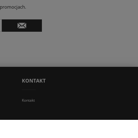
 promocjach.
KONTAKT
Kontakt
 TGS Przemysław Stoń | NIP: 6312213594 | REGON: 276403698