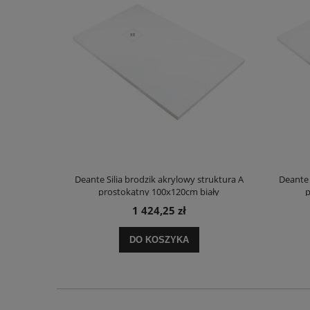
truktura A
Deante Silia brodzik akrylowy struktura A
Deante 
ały
prostokątny 100x120cm biały
p
1 424,25 zł
DO KOSZYKA