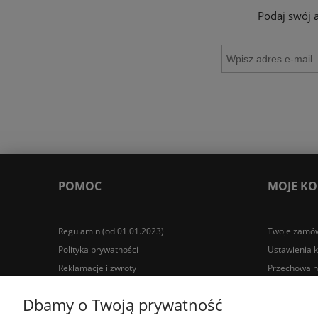
Podaj swój 
POMOC
MOJE K
Regulamin (od 01.01.2023)
Twoje zamów
Polityka prywatności
Ustawienia 
Reklamacje i zwroty
Przechowaln
Wyposażenie łazienek Łazienki.eco | Pawła 23, 41-708 Rud
Dbamy o Twoją prywatność