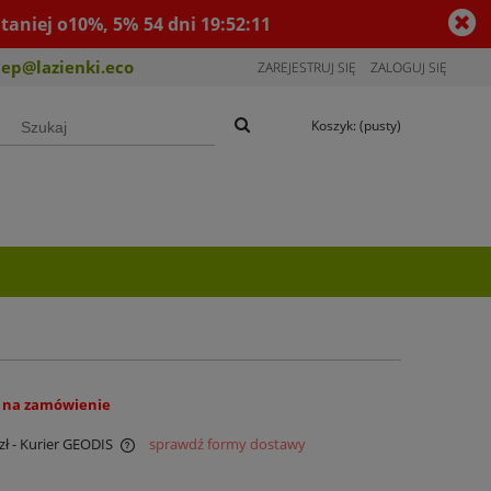
taniej o10%, 5%
54
dni
19
:
52
:
10
lep@lazienki.eco
ZAREJESTRUJ SIĘ
ZALOGUJ SIĘ
Koszyk:
(pusty)
 na zamówienie
zł
- Kurier GEODIS
sprawdź formy dostawy