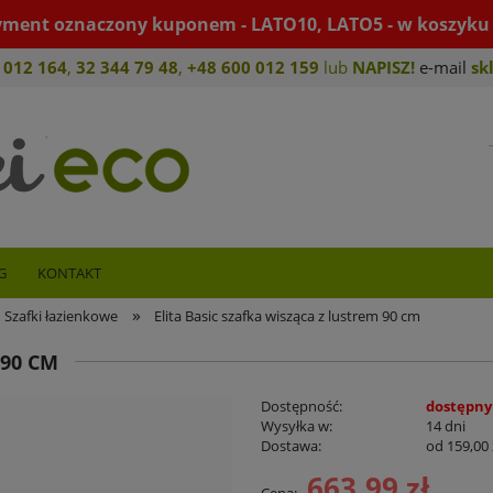
yment oznaczony kuponem - LATO10, LATO5 - w koszyku 
 012 164
,
32 344 79 4
8
,
+4
8 600 012 159
lub
NAPISZ!
e-mail
sk
G
KONTAKT
»
Szafki łazienkowe
Elita Basic szafka wisząca z lustrem 90 cm
 90 CM
Dostępność:
dostępny
Wysyłka w:
14 dni
Dostawa:
od 159,00 
663,99 zł