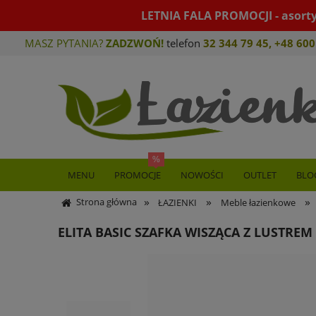
LETNIA FALA PROMOCJI - asort
MASZ PYTANIA?
ZADZWOŃ!
telefon
32 344 79 45
,
+48 600
MENU
PROMOCJE
NOWOŚCI
OUTLET
BLO
»
»
»
Strona główna
ŁAZIENKI
Meble łazienkowe
ELITA BASIC SZAFKA WISZĄCA Z LUSTREM