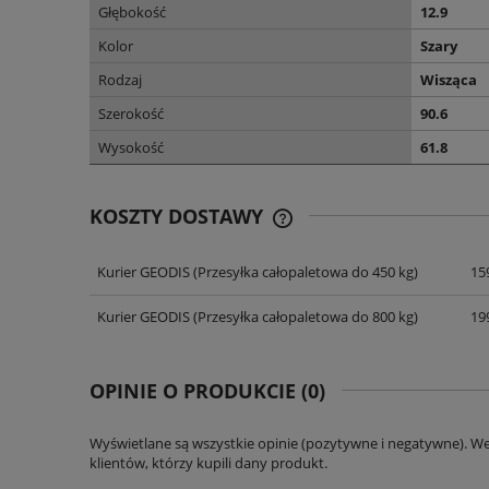
Głębokość
12.9
Kolor
Szary
Rodzaj
Wisząca
Szerokość
90.6
Wysokość
61.8
KOSZTY DOSTAWY
Kurier GEODIS
(Przesyłka całopaletowa do 450 kg)
159
CENA NIE ZAWIERA EWENT
KOSZTÓW PŁATNOŚCI
Kurier GEODIS
(Przesyłka całopaletowa do 800 kg)
199
OPINIE O PRODUKCIE (0)
Wyświetlane są wszystkie opinie (pozytywne i negatywne). W
klientów, którzy kupili dany produkt.