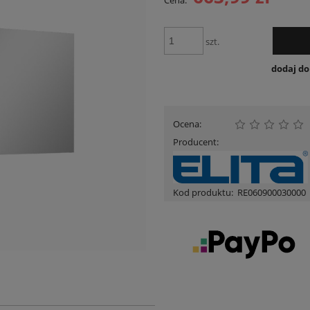
Cena:
Cena nie zawiera ewent
płatności
szt.
dodaj d
Ocena:
Producent:
Kod produktu:
RE060900030000