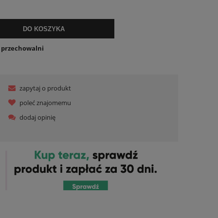
ualnych kosztów
DO KOSZYKA
o przechowalni
zapytaj o produkt
poleć znajomemu
dodaj opinię