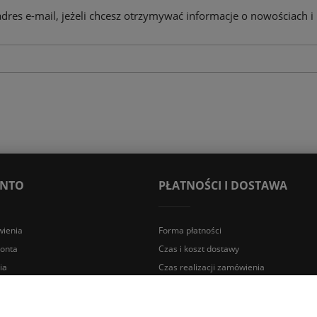
adres e-mail, jeżeli chcesz otrzymywać informacje o nowościach i
ONTO
PŁATNOŚCI I DOSTAWA
ienia
Forma płatności
konta
Czas i koszt dostawy
ia
Czas realizacji zamówienia
a Śląska | E-mail: sklep@lazienki.eco | Tel.: 600 012 164 lub 600 012 159 |