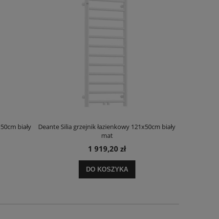
x50cm biały
Deante Silia grzejnik łazienkowy 121x50cm biały
Deante Ora
mat
1 919,20 zł
DO KOSZYKA