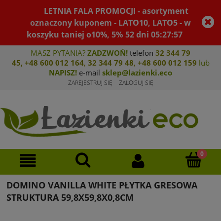
LETNIA FALA PROMOCJI - asortyment
oznaczony kuponem - LATO10, LATO5 - w
koszyku taniej o10%, 5%
52
dni
05
:
27
:
57
MASZ PYTANIA?
ZADZWOŃ!
telefon
32 344 79
45
,
+48 600 012 164
,
32 344 79 4
8
,
+4
8 600 012 159
lub
NAPISZ!
e-mail
sklep@lazienki.eco
ZAREJESTRUJ SIĘ
ZALOGUJ SIĘ
DOMINO VANILLA WHITE PŁYTKA GRESOWA
STRUKTURA 59,8X59,8X0,8CM