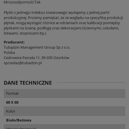
Mrozoodporność:Tak
Płytki z jednego indeksu towarowego wydajemy z jednej partii
produkcyjnej. Prosimy pamiętać, że ze względu na specyfikę produkcji
płytek, mogą wystąpić różnice w odcieniach oraz kalibracji pomiędzy
płytkami na ścianę, podłogę oraz dekoracjami (ściennymi, cokołami,
listwami, stopnicami itp.)
Producent:
Tubądzin Management Group Sp z o.o.
Polska
Cedrowice Parcela 11, 95-035 Ozorków
sprzedaz@tubadzin.pl
DANE TECHNICZNE
Format
60 X 60
Kolor
Biało/Beżowa
Mrozoodporność