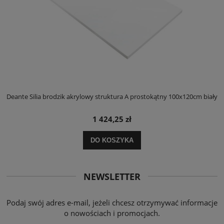
ły
Deante Silia brodzik akrylowy struktura A prostokątny 100x120cm biały
D
1 424,25 zł
DO KOSZYKA
NEWSLETTER
Podaj swój adres e-mail, jeżeli chcesz otrzymywać informacje
o nowościach i promocjach.