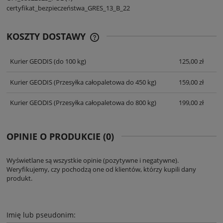
certyfikat_bezpieczeństwa_GRES_13_B_22
KOSZTY DOSTAWY
CENA NIE ZAWIERA EWENTUALNYCH
KOSZTÓW PŁATNOŚCI
Kurier GEODIS
(do 100 kg)
125,00 zł
Kurier GEODIS
(Przesyłka całopaletowa do 450 kg)
159,00 zł
Kurier GEODIS
(Przesyłka całopaletowa do 800 kg)
199,00 zł
OPINIE O PRODUKCIE (0)
Wyświetlane są wszystkie opinie (pozytywne i negatywne).
Weryfikujemy, czy pochodzą one od klientów, którzy kupili dany
produkt.
Imię lub pseudonim: