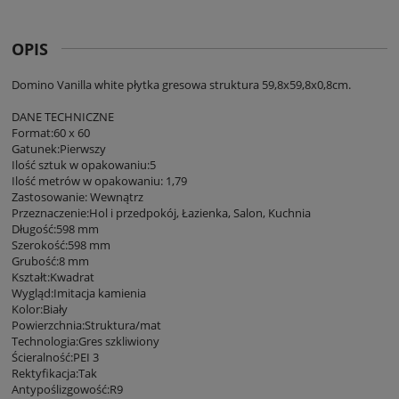
OPIS
Domino Vanilla white płytka gresowa struktura 59,8x59,8x0,8cm.
DANE TECHNICZNE
Format:60 x 60
Gatunek:Pierwszy
Ilość sztuk w opakowaniu:5
Ilość metrów w opakowaniu: 1,79
Zastosowanie: Wewnątrz
Przeznaczenie:Hol i przedpokój, Łazienka, Salon, Kuchnia
Długość:598 mm
Szerokość:598 mm
Grubość:8 mm
Kształt:Kwadrat
Wygląd:Imitacja kamienia
Kolor:Biały
Powierzchnia:Struktura/mat
Technologia:Gres szkliwiony
Ścieralność:PEI 3
Rektyfikacja:Tak
Antypoślizgowość:R9