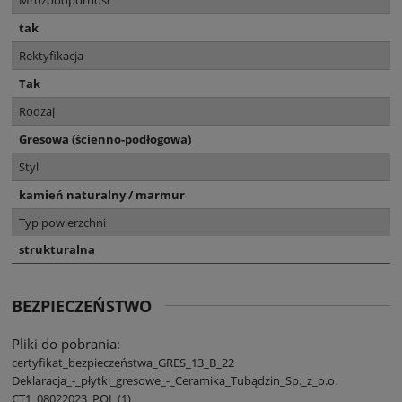
tak
Rektyfikacja
Tak
Rodzaj
Gresowa (ścienno-podłogowa)
Styl
kamień naturalny / marmur
Typ powierzchni
strukturalna
BEZPIECZEŃSTWO
Pliki do pobrania:
certyfikat_bezpieczeństwa_GRES_13_B_22
Deklaracja_-_płytki_gresowe_-_Ceramika_Tubądzin_Sp._z_o.o.
CT1_08022023_POL (1)