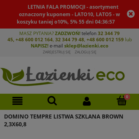
LETNIA FALA PROMOCJI - asortyment
oznaczony kuponem - LATO10, LATO5 - w
koszyku taniej o10%, 5%
55
dni
04
:
36
:
57
MASZ PYTANIA?
ZADZWOŃ!
telefon
32 344 79
45
,
+48 600 012 164
,
32 344 79 4
8
,
+4
8 600 012 159
lub
NAPISZ!
e-mail
sklep@lazienki.eco
ZAREJESTRUJ SIĘ
ZALOGUJ SIĘ
DOMINO TEMPRE LISTWA SZKLANA BROWN
2,3X60,8