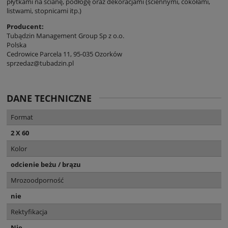
płytkami na ścianę, podłogę oraz dekoracjami (ściennymi, cokołami,
listwami, stopnicami itp.)
Producent:
Tubądzin Management Group Sp z o.o.
Polska
Cedrowice Parcela 11, 95-035 Ozorków
sprzedaz@tubadzin.pl
DANE TECHNICZNE
Format
2 X 60
Kolor
odcienie beżu / brązu
Mrozoodporność
nie
Rektyfikacja
Nie