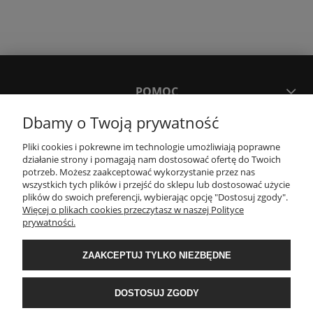
POMOC
Dbamy o Twoją prywatność
MOJE KONTO
Pliki cookies i pokrewne im technologie umożliwiają poprawne
działanie strony i pomagają nam dostosować ofertę do Twoich
potrzeb. Możesz zaakceptować wykorzystanie przez nas
PŁATNOŚCI I DOSTAWA
wszystkich tych plików i przejść do sklepu lub dostosować użycie
plików do swoich preferencji, wybierając opcję "Dostosuj zgody".
Więcej o plikach cookies przeczytasz w naszej Polityce
KONTAKT
prywatności.
ZAAKCEPTUJ TYLKO NIEZBĘDNE
Wyposażenie łazienek Łazienki.eco | Pawła 23, 41-708 Ruda Śląska | E-mail:
sklep@lazienki.eco | Tel.: 600 012 164 lub 600 012 159 | TGS Przemysław
Stoń | NIP: 6312213594 | REGON: 276403698
DOSTOSUJ ZGODY