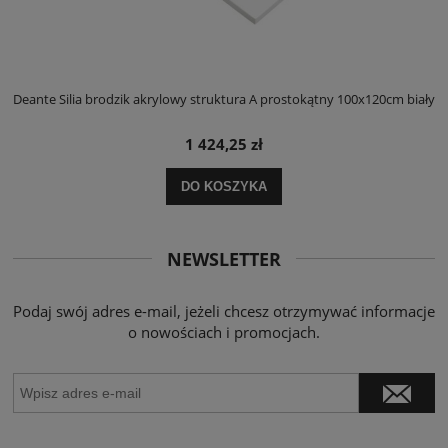
ły
Deante Silia brodzik akrylowy struktura A prostokątny 100x120cm biały
D
1 424,25 zł
DO KOSZYKA
NEWSLETTER
Podaj swój adres e-mail, jeżeli chcesz otrzymywać informacje
o nowościach i promocjach.