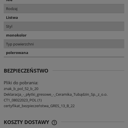
Rodzaj
Listwa
Styl
monokolor
Typ powierzchni
polerowana
BEZPIECZEŃSTWO
Pliki do pobrania:
znak_b_pol_52_b_20
Deklaracja_-_płytki_gresowe_-_Ceramika_Tubądzin_Sp._z_o.o.
CT1_08022023_POL (1)
certyfikat_bezpieczeństwa_GRES_13_B_22
KOSZTY DOSTAWY
CENA NIE ZAWIERA EWENTUALNYCH