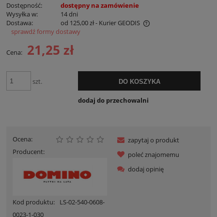
Dostępność:
dostępny na zamówienie
Wysyłka w:
14 dni
Dostawa:
od 125,00 zł
- Kurier GEODIS
sprawdź formy dostawy
Cena nie zawiera ewentualnych kosztów płatności
21,25 zł
Cena:
szt.
DO KOSZYKA
dodaj do przechowalni
Ocena:
zapytaj o produkt
Producent:
poleć znajomemu
dodaj opinię
Kod produktu:
LS-02-540-0608-
0023-1-030