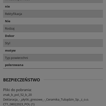
nie
Rektyfikacja
Nie
Rodzaj
Dekor
Styl
motyw
Typ powierzchni
polerowana
BEZPIECZEŃSTWO
Pliki do pobrania:
znak_b_pol_52_b_20
Deklaracja_-_płytki_gresowe_-_Ceramika_Tubądzin_Sp._z_o.o.
CT1_08022023_POL (1)