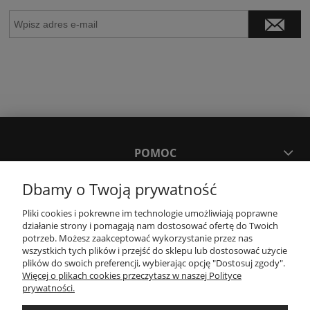
POMOC
Dbamy o Twoją prywatność
MOJE KONTO
Pliki cookies i pokrewne im technologie umożliwiają poprawne
działanie strony i pomagają nam dostosować ofertę do Twoich
PŁATNOŚCI I DOSTAWA
potrzeb. Możesz zaakceptować wykorzystanie przez nas
wszystkich tych plików i przejść do sklepu lub dostosować użycie
plików do swoich preferencji, wybierając opcję "Dostosuj zgody".
Więcej o plikach cookies przeczytasz w naszej Polityce
KONTAKT
prywatności.