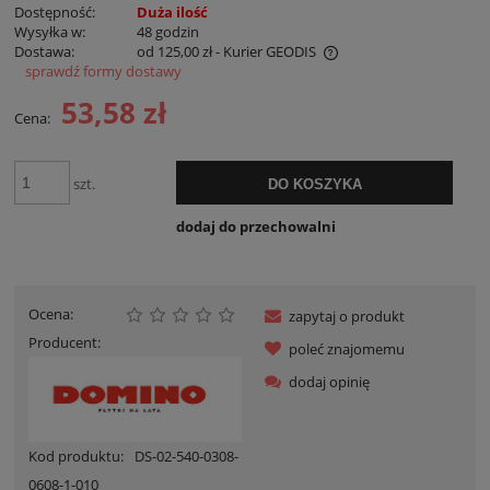
Dostępność:
Duża ilość
Wysyłka w:
48 godzin
Dostawa:
od 125,00 zł
- Kurier GEODIS
sprawdź formy dostawy
Cena nie zawiera ewentualnych kosztów płatności
53,58 zł
Cena:
szt.
DO KOSZYKA
dodaj do przechowalni
Ocena:
zapytaj o produkt
Producent:
poleć znajomemu
dodaj opinię
Kod produktu:
DS-02-540-0308-
0608-1-010