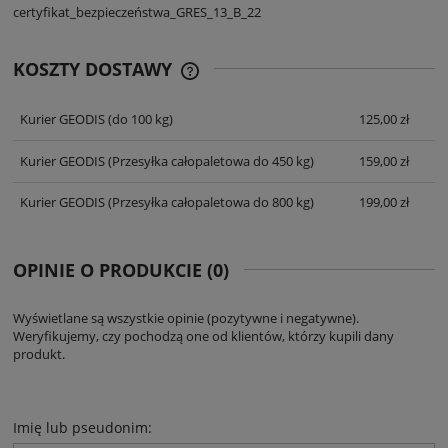
certyfikat_bezpieczeństwa_GRES_13_B_22
KOSZTY DOSTAWY
CENA NIE ZAWIERA EWENTUALNYCH
KOSZTÓW PŁATNOŚCI
Kurier GEODIS
(do 100 kg)
125,00 zł
Kurier GEODIS
(Przesyłka całopaletowa do 450 kg)
159,00 zł
Kurier GEODIS
(Przesyłka całopaletowa do 800 kg)
199,00 zł
OPINIE O PRODUKCIE (0)
Wyświetlane są wszystkie opinie (pozytywne i negatywne).
Weryfikujemy, czy pochodzą one od klientów, którzy kupili dany
produkt.
Imię lub pseudonim: