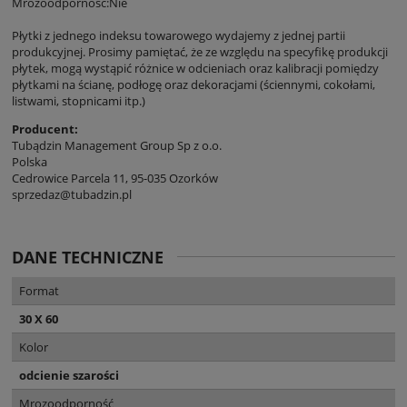
Mrozoodporność:Nie
Płytki z jednego indeksu towarowego wydajemy z jednej partii
produkcyjnej. Prosimy pamiętać, że ze względu na specyfikę produkcji
płytek, mogą wystąpić różnice w odcieniach oraz kalibracji pomiędzy
płytkami na ścianę, podłogę oraz dekoracjami (ściennymi, cokołami,
listwami, stopnicami itp.)
Producent:
Tubądzin Management Group Sp z o.o.
Polska
Cedrowice Parcela 11, 95-035 Ozorków
sprzedaz@tubadzin.pl
DANE TECHNICZNE
Format
30 X 60
Kolor
odcienie szarości
Mrozoodporność