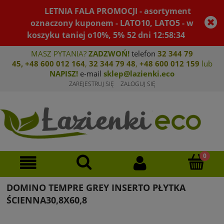
LETNIA FALA PROMOCJI - asortyment
oznaczony kuponem - LATO10, LATO5 - w
koszyku taniej o10%, 5%
52
dni
12
:
58
:
34
MASZ PYTANIA?
ZADZWOŃ!
telefon
32 344 79
45
,
+48 600 012 164
,
32 344 79 4
8
,
+4
8 600 012 159
lub
NAPISZ!
e-mail
sklep@lazienki.eco
ZAREJESTRUJ SIĘ
ZALOGUJ SIĘ
DOMINO TEMPRE GREY INSERTO PŁYTKA
ŚCIENNA30,8X60,8