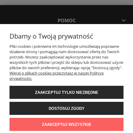
POMOC
Dbamy o Twoją prywatność
MOJE KONTO
Pliki cookies i pokrewne im technologie umożliwiają poprawne
działanie strony i pomagają nam dostosować ofertę do Twoich
PŁATNOŚCI I DOSTAWA
potrzeb. Możesz zaakceptować wykorzystanie przez nas
wszystkich tych plików i przejść do sklepu lub dostosować użycie
plików do swoich preferencji, wybierając opcję "Dostosuj zgody".
Więcej o plikach cookies przeczytasz w naszej Polityce
KONTAKT
prywatności.
Wyposażenie łazienek Łazienki.eco | Pawła 23, 41-708 Ruda Śląska | E-mail:
ZAAKCEPTUJ TYLKO NIEZBĘDNE
sklep@lazienki.eco | Tel.: 600 012 164 lub 600 012 159 | TGS Przemysław
Stoń | NIP: 6312213594 | REGON: 276403698
DOSTOSUJ ZGODY
ZAAKCEPTUJ WSZYSTKIE