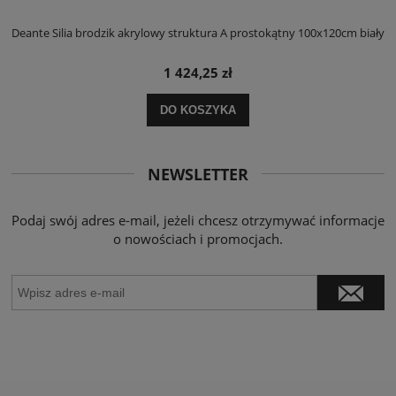
ły
Deante Silia brodzik akrylowy struktura A prostokątny 100x120cm biały
D
1 424,25 zł
DO KOSZYKA
NEWSLETTER
Podaj swój adres e-mail, jeżeli chcesz otrzymywać informacje
o nowościach i promocjach.