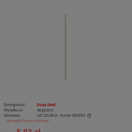
Dostępność:
Duża ilość
Wysyłka w:
48 godzin
Dostawa:
od 125,00 zł
- Kurier GEODIS
sprawdź formy dostawy
Cena nie zawiera ewentualnych kosztów płatności
5,93 zł