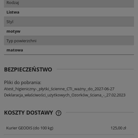
Rodzaj
Listwa
Styl
motyw
Typ powierzchni
matowa
BEZPIECZEŃSTWO
Pliki do pobrania:
Atest_higieniczny-_płytki_ścienne_CTI_ważny_do_2027-06-27
Deklaracja_właściwości_użytkowych_Ozorków_ściana_-_27.02.2023
KOSZTY DOSTAWY
CENA NIE ZAWIERA EWENTUALNYCH
KOSZTÓW PŁATNOŚCI
Kurier GEODIS
(do 100 kg)
125,00 zł