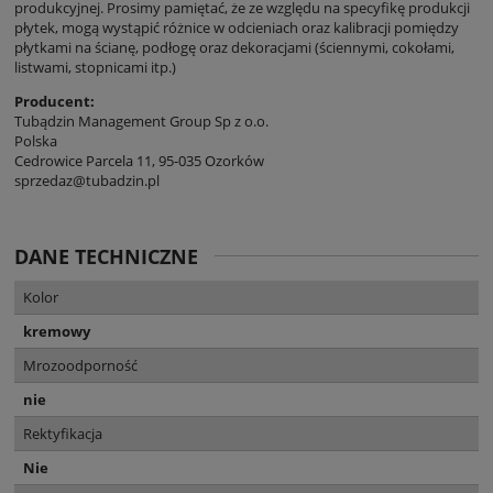
produkcyjnej. Prosimy pamiętać, że ze względu na specyfikę produkcji
płytek, mogą wystąpić różnice w odcieniach oraz kalibracji pomiędzy
płytkami na ścianę, podłogę oraz dekoracjami (ściennymi, cokołami,
listwami, stopnicami itp.)
Producent:
Tubądzin Management Group Sp z o.o.
Polska
Cedrowice Parcela 11, 95-035 Ozorków
sprzedaz@tubadzin.pl
DANE TECHNICZNE
Kolor
kremowy
Mrozoodporność
nie
Rektyfikacja
Nie