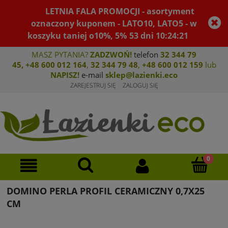
LETNIA FALA PROMOCJI - asortyment
oznaczony kuponem - LATO10, LATO5 - w
koszyku taniej o10%, 5%
53
dni
10
:
24
:
21
MASZ PYTANIA?
ZADZWOŃ!
telefon
32 344 79
45
,
+48 600 012 164
,
32 344 79 4
8
,
+4
8 600 012 159
lub
NAPISZ!
e-mail
sklep@lazienki.eco
ZAREJESTRUJ SIĘ
ZALOGUJ SIĘ
DOMINO PERLA PROFIL CERAMICZNY 0,7X25
CM