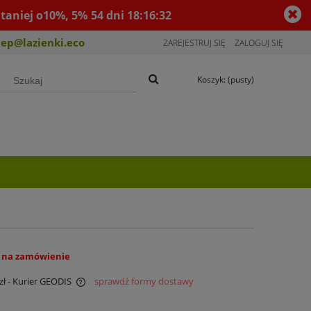
taniej o10%, 5%
54
dni
18
:
16
:
32
lep@lazienki.eco
ZAREJESTRUJ SIĘ
ZALOGUJ SIĘ
Koszyk:
(pusty)
 na zamówienie
zł
- Kurier GEODIS
sprawdź formy dostawy