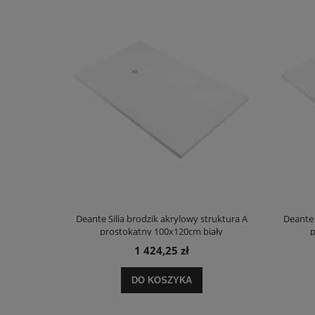
truktura A
Deante Silia brodzik akrylowy struktura A
Deante 
ały
prostokątny 100x120cm biały
p
1 424,25 zł
DO KOSZYKA