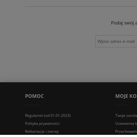
Podaj swój 
POMOC
MOJE K
Regulamin (od 01.01.2023)
Twoje zamów
Polityka prywatności
Ustawienia 
Reklamacje i zwroty
Przechowaln