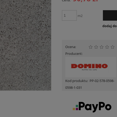
Cena:
Cena nie zawiera ewent
płatności
m2
dodaj d
Ocena:
Producent:
Kod produktu:
PP-02-578-0598-
0598-1-031