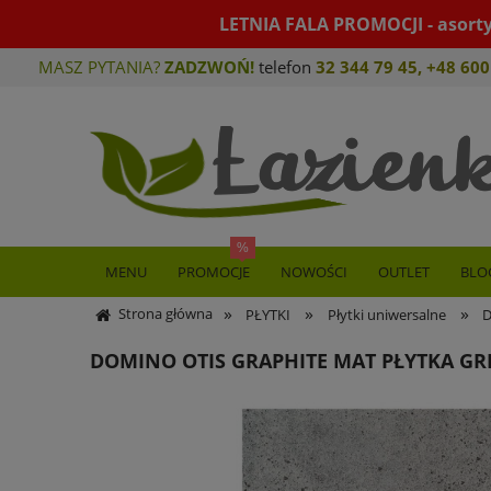
LETNIA FALA PROMOCJI - asort
MASZ PYTANIA?
ZADZWOŃ!
telefon
32 344 79 45
,
+48 600
MENU
PROMOCJE
NOWOŚCI
OUTLET
BLO
»
»
»
Strona główna
PŁYTKI
Płytki uniwersalne
D
DOMINO OTIS GRAPHITE MAT PŁYTKA GR