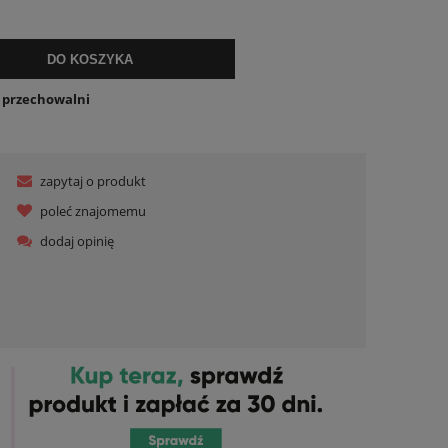
ualnych kosztów
DO KOSZYKA
o przechowalni
zapytaj o produkt
poleć znajomemu
dodaj opinię