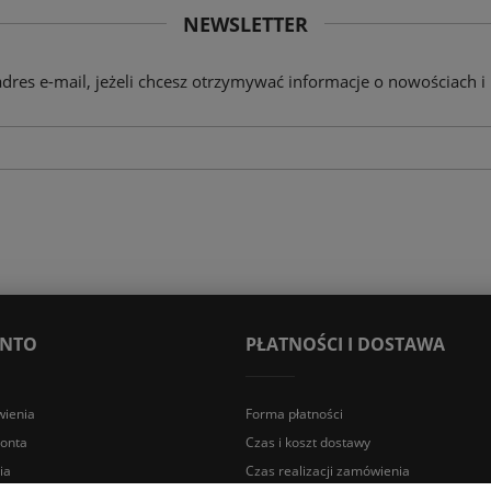
NEWSLETTER
adres e-mail, jeżeli chcesz otrzymywać informacje o nowościach i
ONTO
PŁATNOŚCI I DOSTAWA
ienia
Forma płatności
konta
Czas i koszt dostawy
ia
Czas realizacji zamówienia