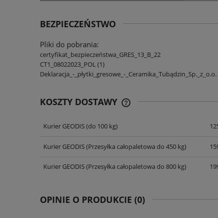
BEZPIECZEŃSTWO
Pliki do pobrania:
certyfikat_bezpieczeństwa_GRES_13_B_22
CT1_08022023_POL (1)
Deklaracja_-_płytki_gresowe_-_Ceramika_Tubądzin_Sp._z_o.o.
KOSZTY DOSTAWY
Kurier GEODIS
(do 100 kg)
125
CENA NIE ZAWIERA EWENT
KOSZTÓW PŁATNOŚCI
Kurier GEODIS
(Przesyłka całopaletowa do 450 kg)
159
Kurier GEODIS
(Przesyłka całopaletowa do 800 kg)
199
OPINIE O PRODUKCIE (0)