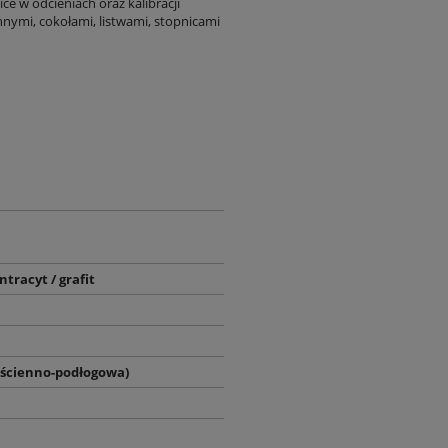
ce w odcieniach oraz kalibracji
nnymi, cokołami, listwami, stopnicami
ntracyt / grafit
(ścienno-podłogowa)