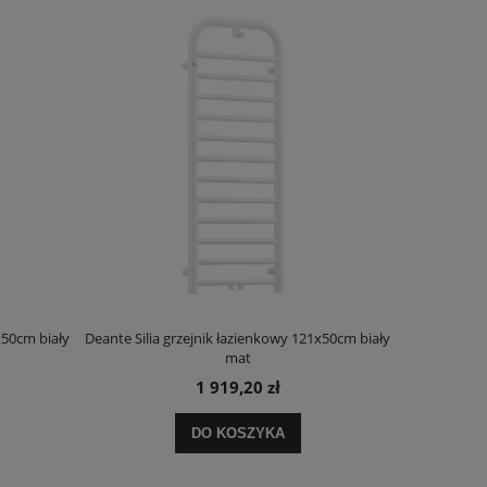
x50cm biały
Deante Silia grzejnik łazienkowy 121x50cm biały
Deante Ora
mat
1 919,20 zł
DO KOSZYKA