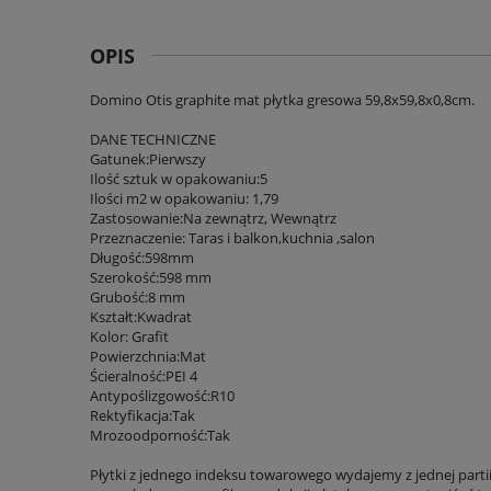
OPIS
Domino Otis graphite mat płytka gresowa 59,8x59,8x0,8cm.
DANE TECHNICZNE
Gatunek:Pierwszy
Ilość sztuk w opakowaniu:5
Ilości m2 w opakowaniu: 1,79
Zastosowanie:Na zewnątrz, Wewnątrz
Przeznaczenie: Taras i balkon,kuchnia ,salon
Długość:598mm
Szerokość:598 mm
Grubość:8 mm
Kształt:Kwadrat
Kolor: Grafit
Powierzchnia:Mat
Ścieralność:PEI 4
Antypoślizgowość:R10
Rektyfikacja:Tak
Mrozoodporność:Tak
Płytki z jednego indeksu towarowego wydajemy z jednej parti