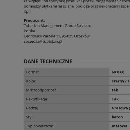
ze względu na specyfikę produkcji płytek, mogą wystąpić różni
pomiędzy płytkami na ścianę, podłogę oraz dekoracjami (ście
itp.)
Producent:
Tubądzin Management Group Sp z o.o.
Polska
Cedrowice Parcela 11, 95-035 Ozorków
sprzedaz@tubadzin.pl
DANE TECHNICZNE
Format
60 X 60
Kolor
czarny / a
Mrozoodporność
tak
Rektyfikacja
Tak
Rodzaj
Gresowa 
Styl
beton
Typ powierzchni
matowa