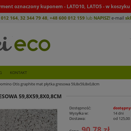
yment oznaczony kuponem - LATO10, LATO5 - w koszyku 
 012 164
,
32 344 79 4
8
,
+4
8 600 012 159
lub
NAPISZ!
e-mail
sk
G
KONTAKT
omino Otis graphite mat płytka gresowa 59,8x59,8x0,8cm
ESOWA 59,8X59,8X0,8CM
Dostępność:
dostępny
Wysyłka w:
14 dni
Dostawa:
od 125,00 
90,78 zł