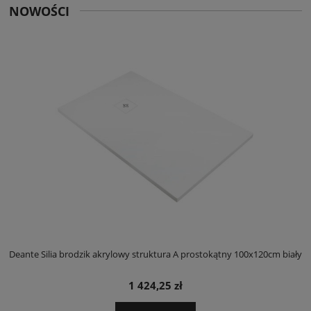
NOWOŚCI
ły
Deante Silia brodzik akrylowy struktura A prostokątny 100x120cm biały
D
1 424,25 zł