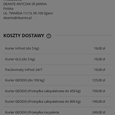
DEANTE ANTCZAK SP.JAWNA
Polska
UL. TWARDA 11/13, 95-100 Zgierz
deante@deante.pl
KOSZTY DOSTAWY
CENA NIE ZAWIERA EWENTUALNYCH
KOSZTÓW PŁATNOŚCI
Kurier InPost
(do 5 kg)
19,00 zł
Kurier GLS
(do 5 kg)
19,00 zł
Paczkomaty InPost 24/7
19,00 zł
Kurier GEODIS
(do 100 kg)
125,00 zł
Kurier GEODIS
(Przesyłka całopaletowa do 450 kg)
159,00 zł
Kurier GEODIS
(Przesyłka całopaletowa do 800 kg)
199,00 zł
Kurier GEODIS
(Przesyłka na palecie
249,00 zł