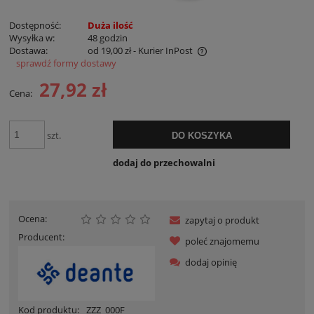
Dostępność:
Duża ilość
Wysyłka w:
48 godzin
Dostawa:
od 19,00 zł
- Kurier InPost
sprawdź formy dostawy
Cena nie zawiera ewentualnych kosztów płatności
27,92 zł
Cena:
szt.
DO KOSZYKA
dodaj do przechowalni
Ocena:
zapytaj o produkt
Producent:
poleć znajomemu
dodaj opinię
Kod produktu:
ZZZ_000F