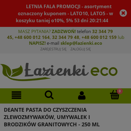
LETNIA FALA PROMOCJI - asortyment
oznaczony kuponem - LATO10, LATO5 - w
koszyku taniej o10%, 5%
53
dni
20
:
21
:
44
MASZ PYTANIA?
ZADZWOŃ!
telefon
32 344 79
45
,
+48 600 012 164
,
32 344 79 4
8
,
+4
8 600 012 159
lub
NAPISZ!
e-mail
sklep@lazienki.eco
ZAREJESTRUJ SIĘ
ZALOGUJ SIĘ
DEANTE PASTA DO CZYSZCZENIA
ZLEWOZMYWAKÓW, UMYWALEK I
BRODZIKÓW GRANITOWYCH - 250 ML