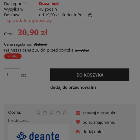
Dostępność:
Duża ilość
Wysyłka w:
48 godzin
Dostawa:
od 19,00 zł
- Kurier InPost
sprawdź formy dostawy
Cena nie zawiera ewentualnych kosztów płatności
30,90 zł
Cena:
Cena regularna:
35,92 zł
Najniższa cena z 30 dni przed obniżką:
27,93 zł
-14%
szt.
DO KOSZYKA
dodaj do przechowalni
Ocena:
zapytaj o produkt
Producent:
poleć znajomemu
dodaj opinię