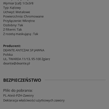
Wymiar [cal]: 1/2x3/8
Typ: Kątowy
Uchwyt: Metalowe
Powierzchnia: Chromowane
Przyłączenie: Wkrętne
Ozdobny: Tak
Z filterm: Tak
Z rozetą maskującą : Tak
Producent:
DEANTE ANTCZAK SP.JAWNA
Polska
UL. TWARDA 11/13, 95-100 Zgierz
deante@deante.pl
BEZPIECZEŃSTWO
Pliki do pobrania:
PL Atest-PZH-Zawory
Deklaracja właściwości użytkowych zawory