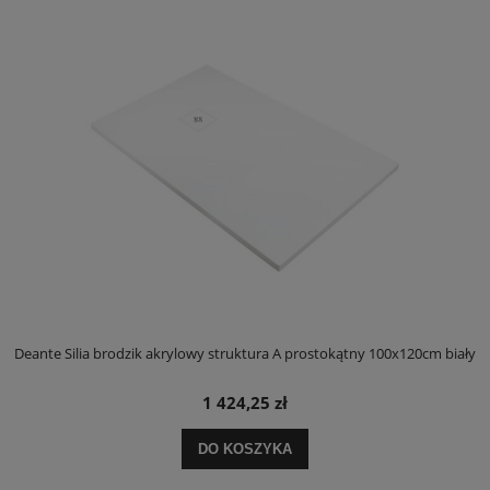
ły
Deante Silia brodzik akrylowy struktura A prostokątny 100x120cm biały
D
1 424,25 zł
DO KOSZYKA