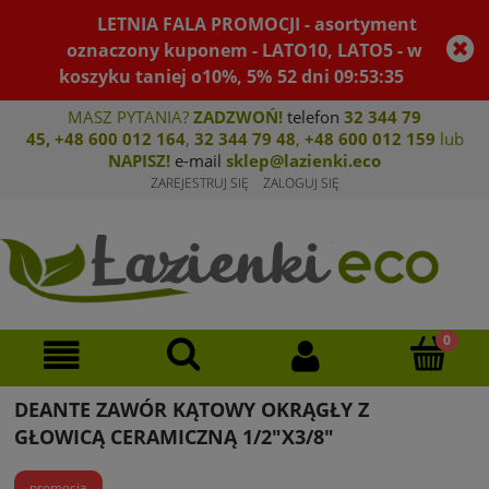
LETNIA FALA PROMOCJI - asortyment
oznaczony kuponem - LATO10, LATO5 - w
koszyku taniej o10%, 5%
52
dni
09
:
53
:
35
MASZ PYTANIA?
ZADZWOŃ!
telefon
32 344 79
45
,
+48 600 012 164
,
32 344 79 4
8
,
+4
8 600 012 159
lub
NAPISZ!
e-mail
sklep@lazienki.eco
ZAREJESTRUJ SIĘ
ZALOGUJ SIĘ
DEANTE ZAWÓR KĄTOWY OKRĄGŁY Z
GŁOWICĄ CERAMICZNĄ 1/2"X3/8"
promocja