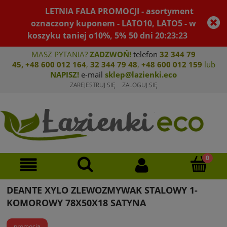
LETNIA FALA PROMOCJI - asortyment
oznaczony kuponem - LATO10, LATO5 - w
koszyku taniej o10%, 5%
50
dni
20
:
23
:
23
MASZ PYTANIA?
ZADZWOŃ!
telefon
32 344 79
45
,
+48 600 012 164
,
32 344 79 4
8
,
+4
8 600 012 159
lub
NAPISZ!
e-mail
sklep@lazienki.eco
ZAREJESTRUJ SIĘ
ZALOGUJ SIĘ
DEANTE XYLO ZLEWOZMYWAK STALOWY 1-
KOMOROWY 78X50X18 SATYNA
promocja