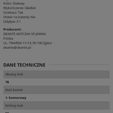
Kolor: Stalowy
Wykończenie: Gładkie
Ociekacz: Tak
Otwór na baterię: Nie
Odpływ: 3 1
Producent:
DEANTE ANTCZAK SP.JAWNA
Polska
UL. TWARDA 11/13, 95-100 Zgierz
deante@deante.pl
DANE TECHNICZNE
Dłuższy bok
78
Ilość komór
1- komorowy
Krótszy bok