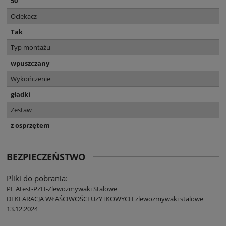
50
Ociekacz
Tak
Typ montażu
wpuszczany
Wykończenie
gładki
Zestaw
z osprzętem
BEZPIECZEŃSTWO
Pliki do pobrania:
PL Atest-PZH-Zlewozmywaki Stalowe
DEKLARACJA WŁAŚCIWOŚCI UŻYTKOWYCH zlewozmywaki stalowe
13.12.2024