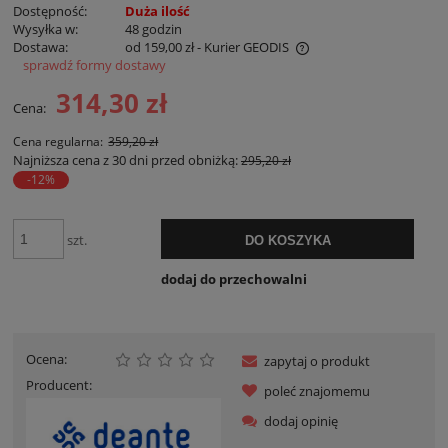
Dostępność:
Duża ilość
Wysyłka w:
48 godzin
Dostawa:
od 159,00 zł
- Kurier GEODIS
sprawdź formy dostawy
Cena nie zawiera ewentualnych kosztów płatności
314,30 zł
Cena:
Cena regularna:
359,20 zł
Najniższa cena z 30 dni przed obniżką:
295,20 zł
-12%
szt.
DO KOSZYKA
dodaj do przechowalni
Ocena:
zapytaj o produkt
Producent:
poleć znajomemu
dodaj opinię