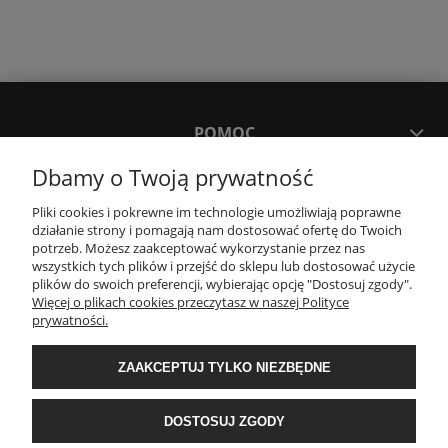
POMOC
Dbamy o Twoją prywatność
MOJE KONTO
Pliki cookies i pokrewne im technologie umożliwiają poprawne
działanie strony i pomagają nam dostosować ofertę do Twoich
potrzeb. Możesz zaakceptować wykorzystanie przez nas
PŁATNOŚCI I DOSTAWA
wszystkich tych plików i przejść do sklepu lub dostosować użycie
plików do swoich preferencji, wybierając opcję "Dostosuj zgody".
Więcej o plikach cookies przeczytasz w naszej Polityce
KONTAKT
prywatności.
ZAAKCEPTUJ TYLKO NIEZBĘDNE
Wyposażenie łazienek Łazienki.eco | Pawła 23, 41-708 Ruda Śląska | E-mail:
sklep@lazienki.eco | Tel.: 600 012 164 lub 600 012 159 | TGS Przemysław
Stoń | NIP: 6312213594 | REGON: 276403698
DOSTOSUJ ZGODY