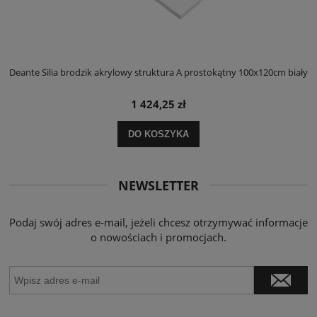
ły
Deante Silia brodzik akrylowy struktura A prostokątny 100x120cm biały
D
1 424,25 zł
DO KOSZYKA
NEWSLETTER
Podaj swój adres e-mail, jeżeli chcesz otrzymywać informacje
o nowościach i promocjach.