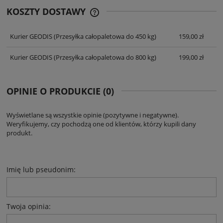
KOSZTY DOSTAWY
CENA NIE ZAWIERA EWENTUALNYCH
KOSZTÓW PŁATNOŚCI
Kurier GEODIS
(Przesyłka całopaletowa do 450 kg)
159,00 zł
Kurier GEODIS
(Przesyłka całopaletowa do 800 kg)
199,00 zł
OPINIE O PRODUKCIE (0)
Wyświetlane są wszystkie opinie (pozytywne i negatywne).
Weryfikujemy, czy pochodzą one od klientów, którzy kupili dany
produkt.
Imię lub pseudonim:
Twoja opinia: