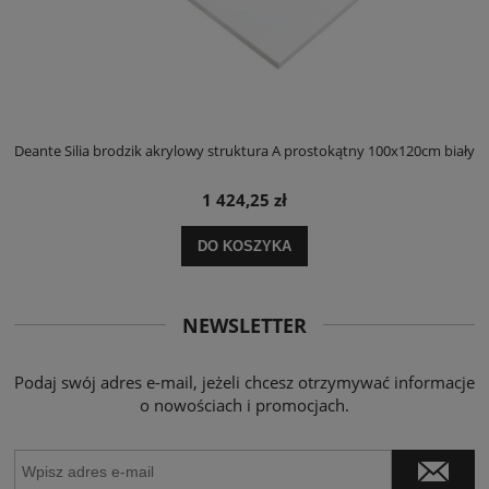
ły
Deante Silia brodzik akrylowy struktura A prostokątny 100x120cm biały
D
1 424,25 zł
DO KOSZYKA
NEWSLETTER
Podaj swój adres e-mail, jeżeli chcesz otrzymywać informacje
o nowościach i promocjach.