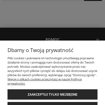
POMOC
Dbamy o Twoją prywatność
MOJE KONTO
Pliki cookies i pokrewne im technologie umożliwiają poprawne
działanie strony i pomagają nam dostosować ofertę do Twoich
potrzeb. Możesz zaakceptować wykorzystanie przez nas
PŁATNOŚCI I DOSTAWA
wszystkich tych plików i przejść do sklepu lub dostosować użycie
plików do swoich preferencji, wybierając opcję "Dostosuj zgody".
Więcej o plikach cookies przeczytasz w naszej Polityce
KONTAKT
prywatności.
ZAAKCEPTUJ TYLKO NIEZBĘDNE
Wyposażenie łazienek Łazienki.eco | Pawła 23, 41-708 Ruda Śląska | E-mail:
sklep@lazienki.eco | Tel.: 600 012 164 lub 600 012 159 | TGS Przemysław