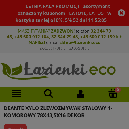
LETNIA FALA PROMOCJI - asortyment
oznaczony kuponem - LATO10, LATO5 - w
koszyku taniej o10%, 5%
52
dni
11
:
55
:
05
MASZ PYTANIA?
ZADZWOŃ!
telefon
32 344 79
45
,
+48 600 012 164
,
32 344 79 4
8
,
+4
8 600 012 159
lub
NAPISZ!
e-mail
sklep@lazienki.eco
ZAREJESTRUJ SIĘ
ZALOGUJ SIĘ
DEANTE XYLO ZLEWOZMYWAK STALOWY 1-
KOMOROWY 78X43,5X16 DEKOR
promocja