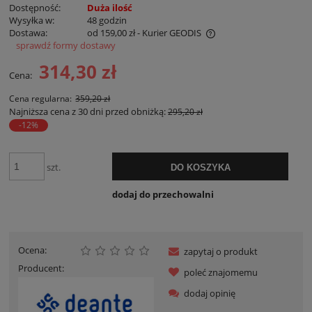
Dostępność:
Duża ilość
Wysyłka w:
48 godzin
Dostawa:
od 159,00 zł
- Kurier GEODIS
sprawdź formy dostawy
Cena nie zawiera ewentualnych kosztów płatności
314,30 zł
Cena:
Cena regularna:
359,20 zł
Najniższa cena z 30 dni przed obniżką:
295,20 zł
-12%
szt.
DO KOSZYKA
dodaj do przechowalni
Ocena:
zapytaj o produkt
Producent:
poleć znajomemu
dodaj opinię