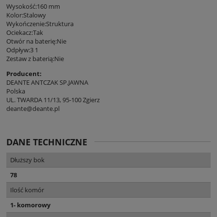
Wysokość:160 mm
Kolor:Stalowy
Wykończenie:Struktura
Ociekacz:Tak
Otwór na baterię:Nie
Odpływ:3 1
Zestaw z baterią:Nie
Producent:
DEANTE ANTCZAK SP.JAWNA
Polska
UL. TWARDA 11/13, 95-100 Zgierz
deante@deante.pl
DANE TECHNICZNE
Dłuższy bok
78
Ilość komór
1- komorowy