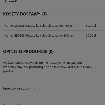
13.12.2024
KOSZTY DOSTAWY
CENA NIE ZAWIERA EWENTUALNYCH
KOSZTÓW PŁATNOŚCI
Kurier GEODIS
(Przesyłka całopaletowa do 450 kg)
159,00 zł
Kurier GEODIS
(Przesyłka całopaletowa do 800 kg)
199,00 zł
OPINIE O PRODUKCIE (0)
Wyświetlane są wszystkie opinie (pozytywne i negatywne).
Weryfikujemy, czy pochodzą one od klientów, którzy kupili dany
produkt.
Imię lub pseudonim: