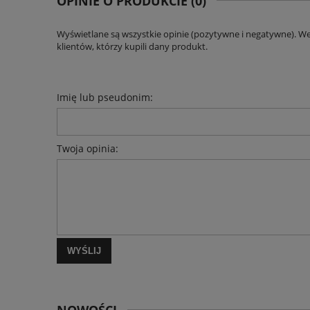
OPINIE O PRODUKCIE (0)
Wyświetlane są wszystkie opinie (pozytywne i negatywne). W
klientów, którzy kupili dany produkt.
Imię lub pseudonim:
Twoja opinia:
WYŚLIJ
NOWOŚCI