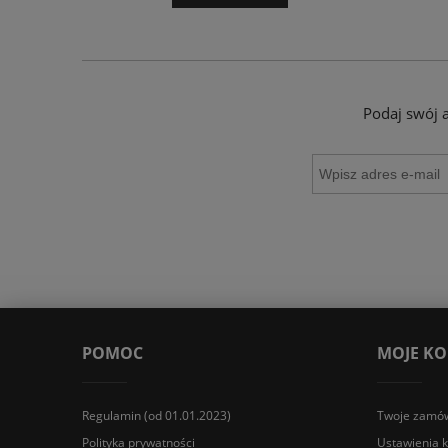
Podaj swój 
POMOC
MOJE K
Regulamin (od 01.01.2023)
Twoje zamów
Polityka prywatności
Ustawienia 