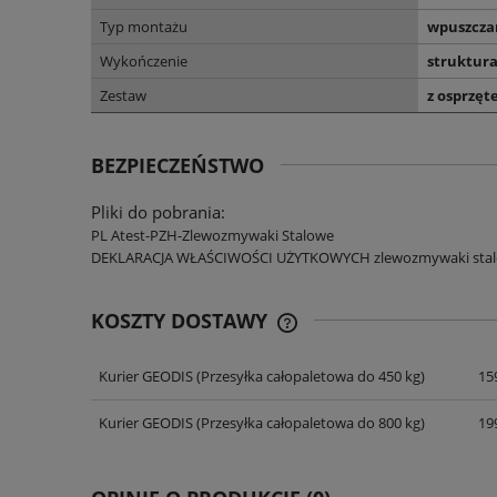
Typ montażu
wpuszcza
Wykończenie
struktur
Zestaw
z osprzę
BEZPIECZEŃSTWO
Pliki do pobrania:
PL Atest-PZH-Zlewozmywaki Stalowe
DEKLARACJA WŁAŚCIWOŚCI UŻYTKOWYCH zlewozmywaki stalo
KOSZTY DOSTAWY
Kurier GEODIS
(Przesyłka całopaletowa do 450 kg)
159
CENA NIE ZAWIERA EWENT
KOSZTÓW PŁATNOŚCI
Kurier GEODIS
(Przesyłka całopaletowa do 800 kg)
199