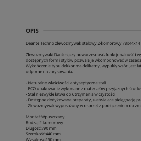
OPIS
Deante Techno zlewozmywak stalowy 2-komorowy 78x44x14 
Zlewozmywaki Dante łączy nowoczesność, funkcjonalność i 
dostępnych form i stylów pozwala je wkomponować w zasadzi
Wykończenie typu dekkor ma delikatny, wypukły wzór. Jest ła
odporne na zarysowania.
- Naturalne właściwości antyseptyczne stali
- ECO opakowanie wykonane z materiałów przyjaznych środo
- Stal niezwykle łatwa do utrzymania w czystości
- Dostępne dedykowane preparaty, ułatwiające pielęgnację 
- Zlewozmywak wyposażony w osprzęt z podłączeniem do zm
Montaż:Wpuszczany
Rodzaj:2-komorowy
Długość:790 mm
Szerokość:440 mm
Wysokość:150 mm