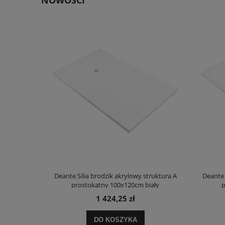
truktura A
Deante Silia brodzik akrylowy struktura A
Deante 
ały
prostokątny 100x120cm biały
p
1 424,25 zł
DO KOSZYKA