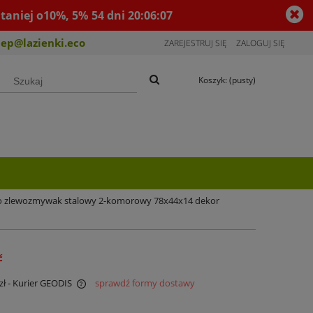
taniej o10%, 5%
54
dni
20
:
06
:
06
lep@lazienki.eco
ZAREJESTRUJ SIĘ
ZALOGUJ SIĘ
Koszyk:
(pusty)
o zlewozmywak stalowy 2-komorowy 78x44x14 dekor
ć
zł
- Kurier GEODIS
sprawdź formy dostawy