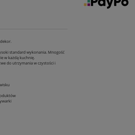
dekor.
wysoki standard wykonania. Mnogość
e w każdą kuchnię.
twe do utrzymania w czystości i
wisku
produktów
ywarki