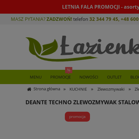
LETNIA FALA PROMOCJI - asort
MASZ PYTANIA?
ZADZWOŃ!
telefon
32 344 79 45
,
+48 600
MENU
PROMOCJE
NOWOŚCI
OUTLET
BLO
»
»
»
Strona główna
KUCHNIE
Zlewozmywaki
Zl
DEANTE TECHNO ZLEWOZMYWAK STALOW
promocja