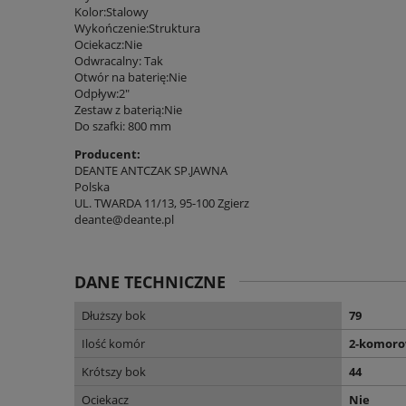
Kolor:Stalowy
Wykończenie:Struktura
Ociekacz:Nie
Odwracalny: Tak
Otwór na baterię:Nie
Odpływ:2"
Zestaw z baterią:Nie
Do szafki: 800 mm
Producent:
DEANTE ANTCZAK SP.JAWNA
Polska
UL. TWARDA 11/13, 95-100 Zgierz
deante@deante.pl
DANE TECHNICZNE
Dłuższy bok
79
Ilość komór
2-komor
Krótszy bok
44
Ociekacz
Nie