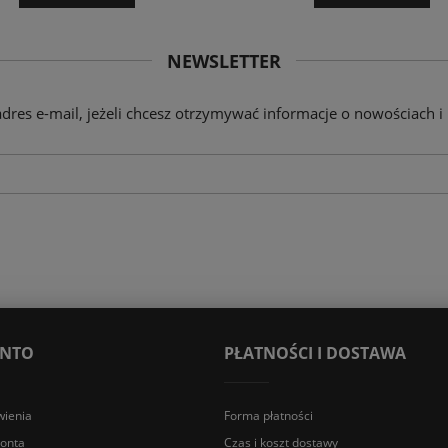
NEWSLETTER
adres e-mail, jeżeli chcesz otrzymywać informacje o nowościach i
ONTO
PŁATNOŚCI I DOSTAWA
ienia
Forma płatności
konta
Czas i koszt dostawy