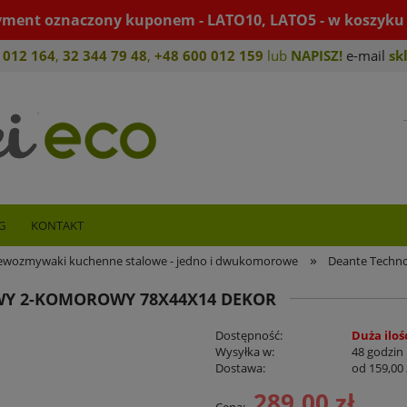
yment oznaczony kuponem - LATO10, LATO5 - w koszyku 
 012 164
,
32 344 79 4
8
,
+4
8 600 012 159
lub
NAPISZ!
e-mail
sk
G
KONTAKT
»
ewozmywaki kuchenne stalowe - jedno i dwukomorowe
Deante Techn
Y 2-KOMOROWY 78X44X14 DEKOR
Dostępność:
Duża iloś
Wysyłka w:
48 godzin
Dostawa:
od 159,00 
289,00 zł