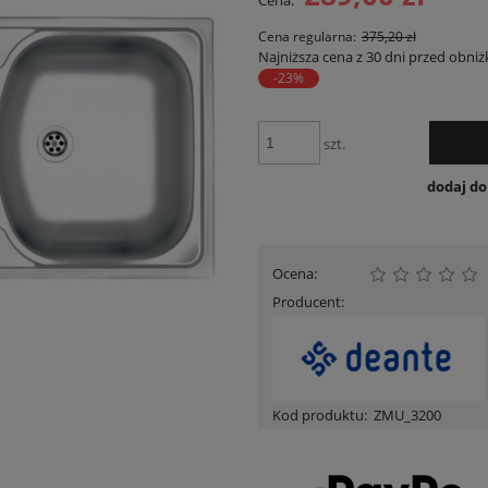
Cena:
Cena nie zawiera ewent
płatności
Cena regularna:
375,20 zł
Najniższa cena z 30 dni przed obniż
-23%
szt.
dodaj d
Ocena:
Producent:
Kod produktu:
ZMU_3200