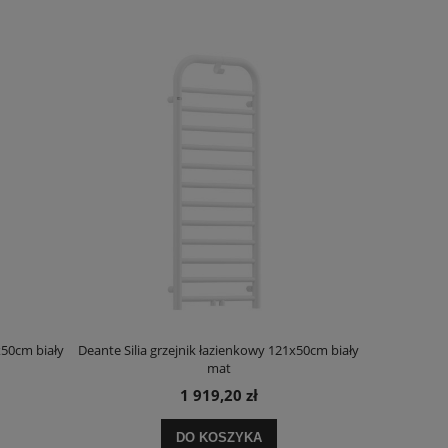
x50cm biały
Deante Silia grzejnik łazienkowy 121x50cm biały
Deante Ora
mat
1 919,20 zł
DO KOSZYKA