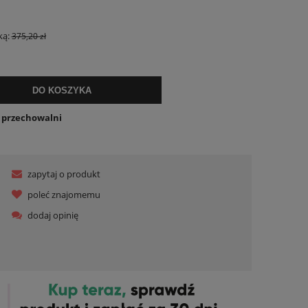
ualnych kosztów
ką:
375,20 zł
DO KOSZYKA
o przechowalni
zapytaj o produkt
poleć znajomemu
dodaj opinię