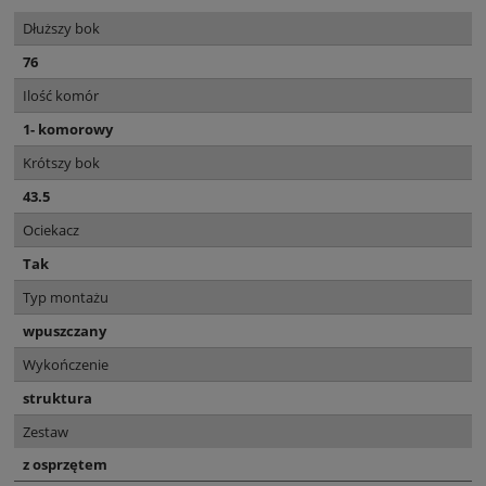
Dłuższy bok
76
Ilość komór
1- komorowy
Krótszy bok
43.5
Ociekacz
Tak
Typ montażu
wpuszczany
Wykończenie
struktura
Zestaw
z osprzętem