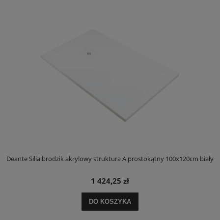
ły
Deante Silia brodzik akrylowy struktura A prostokątny 100x120cm biały
D
1 424,25 zł
DO KOSZYKA