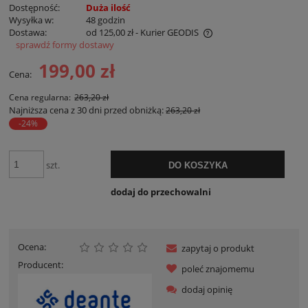
Dostępność:
Duża ilość
Wysyłka w:
48 godzin
Dostawa:
od 125,00 zł
- Kurier GEODIS
sprawdź formy dostawy
Cena nie zawiera ewentualnych kosztów płatności
199,00 zł
Cena:
Cena regularna:
263,20 zł
Najniższa cena z 30 dni przed obniżką:
263,20 zł
-24%
szt.
DO KOSZYKA
dodaj do przechowalni
Ocena:
zapytaj o produkt
Producent:
poleć znajomemu
dodaj opinię