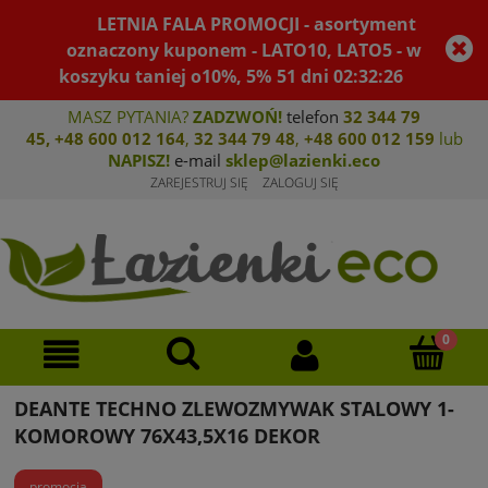
LETNIA FALA PROMOCJI - asortyment
oznaczony kuponem - LATO10, LATO5 - w
koszyku taniej o10%, 5%
51
dni
02
:
32
:
26
MASZ PYTANIA?
ZADZWOŃ!
telefon
32 344 79
45
,
+48 600 012 164
,
32 344 79 4
8
,
+4
8 600 012 159
lub
NAPISZ!
e-mail
sklep@lazienki.eco
ZAREJESTRUJ SIĘ
ZALOGUJ SIĘ
DEANTE TECHNO ZLEWOZMYWAK STALOWY 1-
KOMOROWY 76X43,5X16 DEKOR
promocja