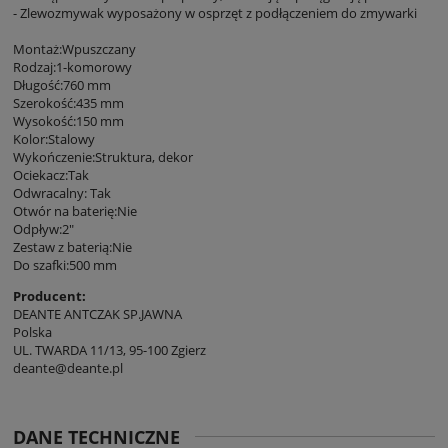
- Zlewozmywak wyposażony w osprzęt z podłączeniem do zmywarki
Montaż:Wpuszczany
Rodzaj:1-komorowy
Długość:760 mm
Szerokość:435 mm
Wysokość:150 mm
Kolor:Stalowy
Wykończenie:Struktura, dekor
Ociekacz:Tak
Odwracalny: Tak
Otwór na baterię:Nie
Odpływ:2"
Zestaw z baterią:Nie
Do szafki:500 mm
Producent:
DEANTE ANTCZAK SP.JAWNA
Polska
UL. TWARDA 11/13, 95-100 Zgierz
deante@deante.pl
DANE TECHNICZNE