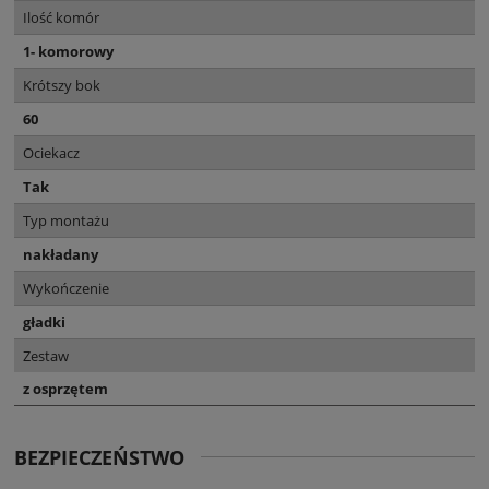
Ilość komór
1- komorowy
Krótszy bok
60
Ociekacz
Tak
Typ montażu
nakładany
Wykończenie
gładki
Zestaw
z osprzętem
BEZPIECZEŃSTWO