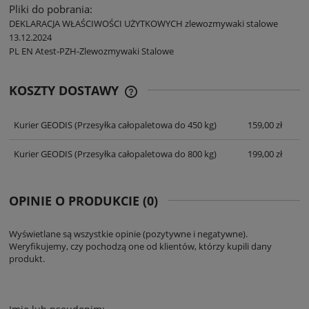
Pliki do pobrania:
DEKLARACJA WŁAŚCIWOŚCI UŻYTKOWYCH zlewozmywaki stalowe
13.12.2024
PL EN Atest-PZH-Zlewozmywaki Stalowe
KOSZTY DOSTAWY
CENA NIE ZAWIERA EWENTUALNYCH
KOSZTÓW PŁATNOŚCI
Kurier GEODIS
(Przesyłka całopaletowa do 450 kg)
159,00 zł
Kurier GEODIS
(Przesyłka całopaletowa do 800 kg)
199,00 zł
OPINIE O PRODUKCIE (0)
Wyświetlane są wszystkie opinie (pozytywne i negatywne).
Weryfikujemy, czy pochodzą one od klientów, którzy kupili dany
produkt.