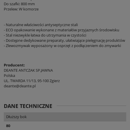
Do szafki: 800 mm
Przelew: W komorze
- Naturalne właściwości antyseptyczne stali
- ECO opakowanie wykonane z materiałów przyjaznych środowisku
- Stal niezwykle łatwa do utrzymania w czystości
- Dostępne dedykowane preparaty, ułatwiające pielęgnację produktów
- Zlewozmywak wyposażony w osprzęt z podłączeniem do zmywarki
Producent:
DEANTE ANTCZAK SP.JAWNA
Polska
UL. TWARDA 11/13, 95-100 Zgierz
deante@deante.pl
DANE TECHNICZNE
Dłuższy bok
80