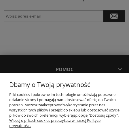
POMOC
Dbamy o Twoją prywatność
MOJE KONTO
Pliki cookies i pokrewne im technologie umożliwiają poprawne
działanie strony i pomagają nam dostosować ofertę do Twoich
PŁATNOŚCI I DOSTAWA
potrzeb. Możesz zaakceptować wykorzystanie przez nas
wszystkich tych plików i przejść do sklepu lub dostosować użycie
plików do swoich preferencji, wybierając opcję "Dostosuj zgody".
Więcej o plikach cookies przeczytasz w naszej Polityce
KONTAKT
prywatności.