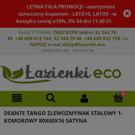
LETNIA FALA PROMOCJI - asortyment
oznaczony kuponem - LATO10, LATO5 - w
koszyku taniej o10%, 5%
54
dni
11
:
40
:
31
MASZ PYTANIA?
ZADZWOŃ!
telefon
32 344 79
45
,
+48 600 012 164
,
32 344 79 4
8
,
+4
8 600 012 159
lub
NAPISZ!
e-mail
sklep@lazienki.eco
ZAREJESTRUJ SIĘ
ZALOGUJ SIĘ
DEANTE TANGO ZLEWOZMYWAK STALOWY 1-
KOMOROWY 80X60X16 SATYNA