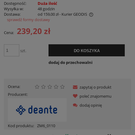
Dostępność:
Duża ilość
Wysyłka w:
48 godzin
Dostawa:
od 159,00 zł
- Kurier GEODIS
sprawdź formy dostawy
Cena nie zawiera ewentualnych kosztów płatności
239,20 zł
Cena:
szt.
DO KOSZYKA
dodaj do przechowalni
Ocena:
zapytaj o produkt
Producent:
poleć znajomemu
dodaj opinię
Kod produktu:
ZM6_0110