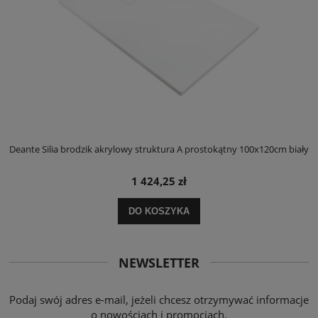
ły
Deante Silia brodzik akrylowy struktura A prostokątny 100x120cm biały
D
1 424,25 zł
DO KOSZYKA
NEWSLETTER
Podaj swój adres e-mail, jeżeli chcesz otrzymywać informacje
o nowościach i promocjach.