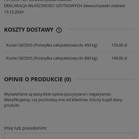
DEKLARACJA WŁAŚCIWOŚCI UŻYTKOWYCH zlewozmywaki stalowe
13.12.2024
KOSZTY DOSTAWY
CENA NIE ZAWIERA EWENTUALNYCH
KOSZTÓW PŁATNOŚCI
Kurier GEODIS
(Przesyłka całopaletowa do 450 kg)
159,00 zł
Kurier GEODIS
(Przesyłka całopaletowa do 800 kg)
199,00 zł
OPINIE O PRODUKCIE (0)
Wyświetlane są wszystkie opinie (pozytywne i negatywne).
Weryfikujemy, czy pochodzą one od klientów, którzy kupili dany
produkt.
Imię lub pseudonim: