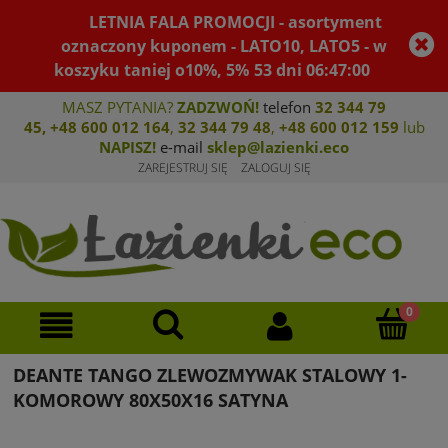
LETNIA FALA PROMOCJI - asortyment
oznaczony kuponem - LATO10, LATO5 - w
koszyku taniej o10%, 5%
53
dni
06
:
47
:
00
MASZ PYTANIA?
ZADZWOŃ!
telefon
32 344 79
45
,
+48 600 012 164
,
32 344 79 4
8
,
+4
8 600 012 159
lub
NAPISZ!
e-mail
sklep@lazienki.eco
ZAREJESTRUJ SIĘ
ZALOGUJ SIĘ
DEANTE TANGO ZLEWOZMYWAK STALOWY 1-
KOMOROWY 80X50X16 SATYNA