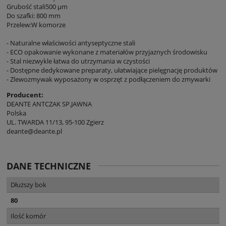
Grubość stali500 µm
Do szafki: 800 mm
Przelew:W komorze
- Naturalne właściwości antyseptyczne stali
- ECO opakowanie wykonane z materiałów przyjaznych środowisku
- Stal niezwykle łatwa do utrzymania w czystości
- Dostępne dedykowane preparaty, ułatwiające pielęgnację produktów
- Zlewozmywak wyposażony w osprzęt z podłączeniem do zmywarki
Producent:
DEANTE ANTCZAK SP.JAWNA
Polska
UL. TWARDA 11/13, 95-100 Zgierz
deante@deante.pl
DANE TECHNICZNE
Dłuższy bok
80
Ilość komór