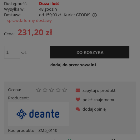
Dostępność:
Duża ilość
Wysyłka w:
48 godzin
Dostawa:
od 159,00 zł
- Kurier GEODIS
sprawdź formy dostawy
Cena nie zawiera ewentualnych kosztów płatności
231,20 zł
Cena:
szt.
DO KOSZYKA
dodaj do przechowalni
Ocena:
zapytaj o produkt
Producent:
poleć znajomemu
dodaj opinię
Kod produktu:
ZM5_0110