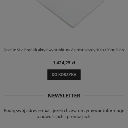
ły
Deante Silia brodzik akrylowy struktura A prostokątny 100x120cm biały
D
1 424,25 zł
DO KOSZYKA
NEWSLETTER
Podaj swój adres e-mail, jeżeli chcesz otrzymywać informacje
o nowościach i promocjach.