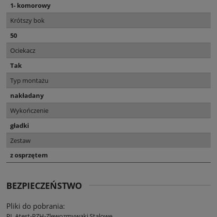
1- komorowy
Krótszy bok
50
Ociekacz
Tak
Typ montażu
nakładany
Wykończenie
gładki
Zestaw
z osprzętem
BEZPIECZEŃSTWO
Pliki do pobrania:
PL Atest-PZH-Zlewozmywaki Stalowe