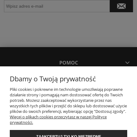
POMOC
Dbamy o Twoją prywatność
MOJE KONTO
Pliki cookies i pokrewne im technologie umożliwiają poprawne
działanie strony i pomagają nam dostosować ofertę do Twoich
PŁATNOŚCI I DOSTAWA
potrzeb. Możesz zaakceptować wykorzystanie przez nas
wszystkich tych plików i przejść do sklepu lub dostosować użycie
plików do swoich preferencji, wybierając opcję "Dostosuj zgody".
Więcej o plikach cookies przeczytasz w naszej Polityce
KONTAKT
prywatności.
ZAAKCEPTUJ TYLKO NIEZBĘDNE