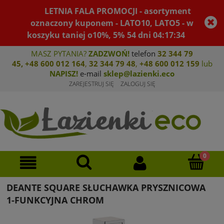
LETNIA FALA PROMOCJI - asortyment
oznaczony kuponem - LATO10, LATO5 - w
koszyku taniej o10%, 5%
54
dni
04
:
17
:
34
MASZ PYTANIA?
ZADZWOŃ!
telefon
32 344 79
45
,
+48 600 012 164
,
32 344 79 4
8
,
+4
8 600 012 159
lub
NAPISZ!
e-mail
sklep@lazienki.eco
ZAREJESTRUJ SIĘ
ZALOGUJ SIĘ
DEANTE SQUARE SŁUCHAWKA PRYSZNICOWA
1-FUNKCYJNA CHROM