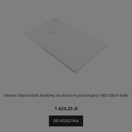
ły
Deante Silia brodzik akrylowy struktura A prostokątny 100x120cm biały
D
1 424,25 zł
DO KOSZYKA