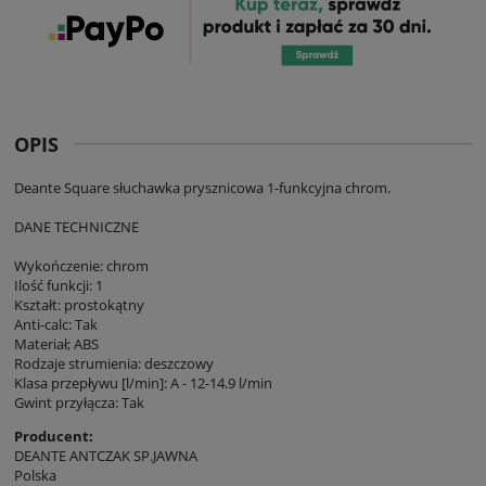
OPIS
Deante Square słuchawka prysznicowa 1-funkcyjna chrom.
DANE TECHNICZNE
Wykończenie: chrom
Ilość funkcji: 1
Kształt: prostokątny
Anti-calc: Tak
Materiał; ABS
Rodzaje strumienia: deszczowy
Klasa przepływu [l/min]: A - 12-14.9 l/min
Gwint przyłącza: Tak
Producent:
DEANTE ANTCZAK SP.JAWNA
Polska