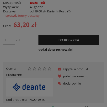
Dostępność:
Duża ilość
Wysyłka w:
48 godzin
Dostawa:
od 19,00 zł
- Kurier InPost
sprawdź formy dostawy
Cena nie zawiera ewentualnych kosztów płatności
63,20 zł
Cena:
szt.
DO KOSZYKA
dodaj do przechowalni
Ocena:
zapytaj o produkt
Producent:
poleć znajomemu
dodaj opinię
Kod produktu:
NOQ_051S