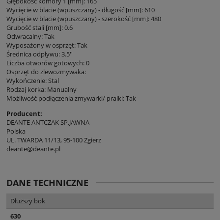
Głębokość komory 1 [mm]: 165
Wycięcie w blacie (wpuszczany) - długość [mm]: 610
Wycięcie w blacie (wpuszczany) - szerokość [mm]: 480
Grubość stali [mm]: 0.6
Odwracalny: Tak
Wyposażony w osprzęt: Tak
Średnica odpływu: 3.5''
Liczba otworów gotowych: 0
Osprzęt do zlewozmywaka:
Wykończenie: Stal
Rodzaj korka: Manualny
Możliwość podłączenia zmywarki/ pralki: Tak
Producent:
DEANTE ANTCZAK SP.JAWNA
Polska
UL. TWARDA 11/13, 95-100 Zgierz
deante@deante.pl
DANE TECHNICZNE
Dłuższy bok
630