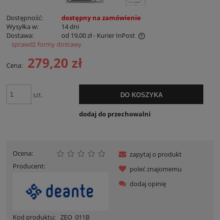
Dostępność:
dostępny na zamówienie
Wysyłka w:
14 dni
Dostawa:
od 19,00 zł
- Kurier InPost
sprawdź formy dostawy
Cena nie zawiera ewentualnych kosztów płatności
279,20 zł
Cena:
szt.
DO KOSZYKA
dodaj do przechowalni
Ocena:
zapytaj o produkt
Producent:
poleć znajomemu
dodaj opinię
Kod produktu:
ZEO_011B