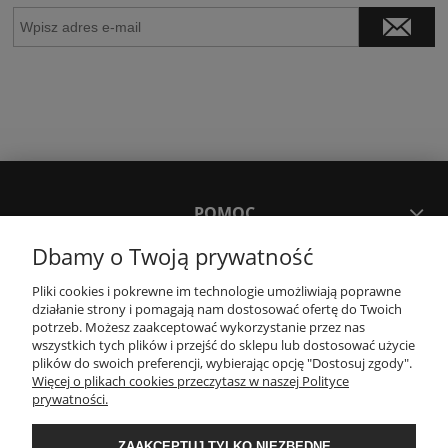
POMOC
Dbamy o Twoją prywatność
MOJE KONTO
Pliki cookies i pokrewne im technologie umożliwiają poprawne
działanie strony i pomagają nam dostosować ofertę do Twoich
potrzeb. Możesz zaakceptować wykorzystanie przez nas
PŁATNOŚCI I DOSTAWA
wszystkich tych plików i przejść do sklepu lub dostosować użycie
plików do swoich preferencji, wybierając opcję "Dostosuj zgody".
Więcej o plikach cookies przeczytasz w naszej Polityce
KONTAKT
prywatności.
ZAAKCEPTUJ TYLKO NIEZBĘDNE