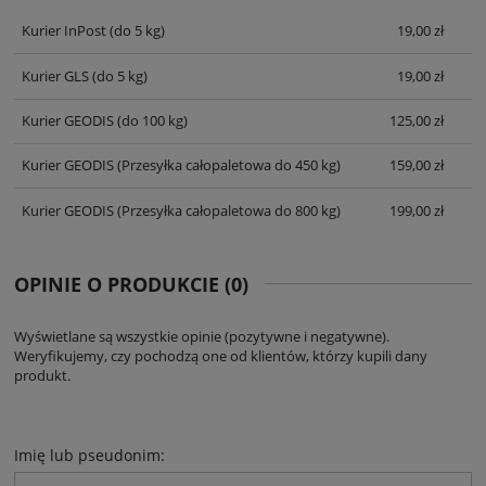
KOSZTÓW PŁATNOŚCI
Kurier InPost
(do 5 kg)
19,00 zł
Kurier GLS
(do 5 kg)
19,00 zł
Kurier GEODIS
(do 100 kg)
125,00 zł
Kurier GEODIS
(Przesyłka całopaletowa do 450 kg)
159,00 zł
Kurier GEODIS
(Przesyłka całopaletowa do 800 kg)
199,00 zł
OPINIE O PRODUKCIE (0)
Wyświetlane są wszystkie opinie (pozytywne i negatywne).
Weryfikujemy, czy pochodzą one od klientów, którzy kupili dany
produkt.
Imię lub pseudonim: