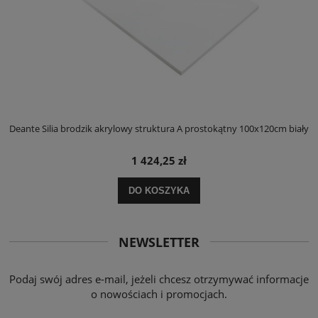
ły
Deante Silia brodzik akrylowy struktura A prostokątny 100x120cm biały
D
1 424,25 zł
DO KOSZYKA
NEWSLETTER
Podaj swój adres e-mail, jeżeli chcesz otrzymywać informacje
o nowościach i promocjach.