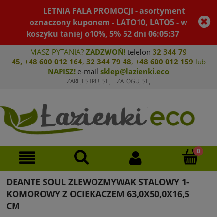
LETNIA FALA PROMOCJI - asortyment
oznaczony kuponem - LATO10, LATO5 - w
koszyku taniej o10%, 5%
52
dni
06
:
05
:
37
MASZ PYTANIA?
ZADZWOŃ!
telefon
32 344 79
45
,
+48 600 012 164
,
32 344 79 4
8
,
+4
8 600 012 159
lub
NAPISZ!
e-mail
sklep@lazienki.eco
ZAREJESTRUJ SIĘ
ZALOGUJ SIĘ
DEANTE SOUL ZLEWOZMYWAK STALOWY 1-
KOMOROWY Z OCIEKACZEM 63,0X50,0X16,5
CM