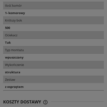
Ilość komór
1- komorowy
Krótszy bok
500
Ociekacz
Tak
Typ montażu
wpuszczany
Wykończenie
struktura
Zestaw
z osprzętem
KOSZTY DOSTAWY
CENA NIE ZAWIERA EWENTUALNYCH