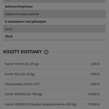
Jednouchwytowa
Załączone wyposażenie
Z zestawem natryskowym
Seria
SILIA
KOSZTY DOSTAWY
CENA NIE ZAWIERA EWENTUALNYCH
KOSZTÓW PŁATNOŚCI
Kurier InPost
(do 25 kg)
0,00 zł
Kurier GLS
(do 25 kg)
0,00 zł
Paczkomaty InPost 24/7
0,00 zł
Kurier GEODIS
(do 100 kg)
125,00 zł
Kurier GEODIS
(Przesyłka całopaletowa do 450 kg)
159,00 zł