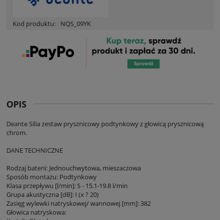
Kod produktu:
NQS_09YK
OPIS
Deante Silia zestaw prysznicowy podtynkowy z głowicą prysznicową
chrom.
DANE TECHNICZNE
Rodzaj baterii: Jednouchwytowa, mieszaczowa
Sposób montażu: Podtynkowy
Klasa przepływu [l/min]: S - 15.1-19.8 l/min
Grupa akustyczna [dB]: I (x ? 20)
Zasięg wylewki natryskowej/ wannowej [mm]: 382
Głowica natryskowa: