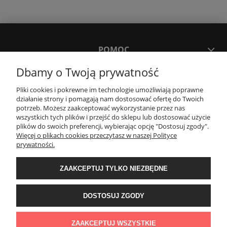
POMOC
Dbamy o Twoją prywatność
MOJE KONTO
Pliki cookies i pokrewne im technologie umożliwiają poprawne
działanie strony i pomagają nam dostosować ofertę do Twoich
potrzeb. Możesz zaakceptować wykorzystanie przez nas
PŁATNOŚCI I DOSTAWA
wszystkich tych plików i przejść do sklepu lub dostosować użycie
plików do swoich preferencji, wybierając opcję "Dostosuj zgody".
Więcej o plikach cookies przeczytasz w naszej Polityce
KONTAKT
prywatności.
ZAAKCEPTUJ TYLKO NIEZBĘDNE
Wyposażenie łazienek Łazienki.eco | Pawła 23, 41-708 Ruda Śląska | E-mail:
sklep@lazienki.eco | Tel.: 600 012 164 lub 600 012 159 | TGS Przemysław
Stoń | NIP: 6312213594 | REGON: 276403698
DOSTOSUJ ZGODY
ZAAKCEPTUJ WSZYSTKIE