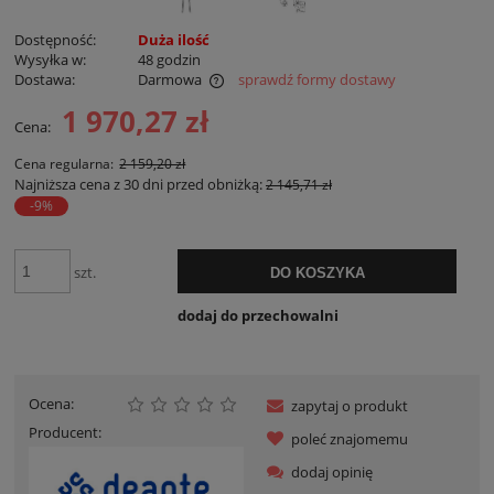
Dostępność:
Duża ilość
Wysyłka w:
48 godzin
Dostawa:
Darmowa
sprawdź formy dostawy
Cena nie zawiera ewentualnych kosztów płatności
1 970,27 zł
Cena:
Cena regularna:
2 159,20 zł
Najniższa cena z 30 dni przed obniżką:
2 145,71 zł
-9%
szt.
DO KOSZYKA
dodaj do przechowalni
Ocena:
zapytaj o produkt
Producent:
poleć znajomemu
dodaj opinię