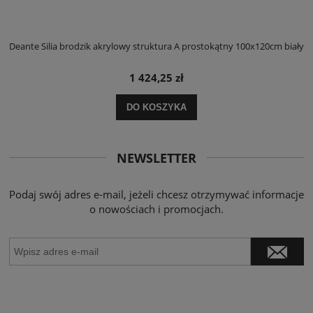
ły
Deante Silia brodzik akrylowy struktura A prostokątny 100x120cm biały
D
1 424,25 zł
DO KOSZYKA
NEWSLETTER
Podaj swój adres e-mail, jeżeli chcesz otrzymywać informacje
o nowościach i promocjach.