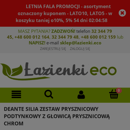
LETNIA FALA PROMOCJI - asortyment
oznaczony kuponem - LATO10, LATO5 - w
koszyku taniej o10%, 5%
54
dni
02
:
04
:
58
MASZ PYTANIA?
ZADZWOŃ!
telefon
32 344 79
45
,
+48 600 012 164
,
32 344 79 4
8
,
+4
8 600 012 159
lub
NAPISZ!
e-mail
sklep@lazienki.eco
ZAREJESTRUJ SIĘ
ZALOGUJ SIĘ
DEANTE SILIA ZESTAW PRYSZNICOWY
PODTYNKOWY Z GŁOWICĄ PRYSZNICOWĄ
CHROM