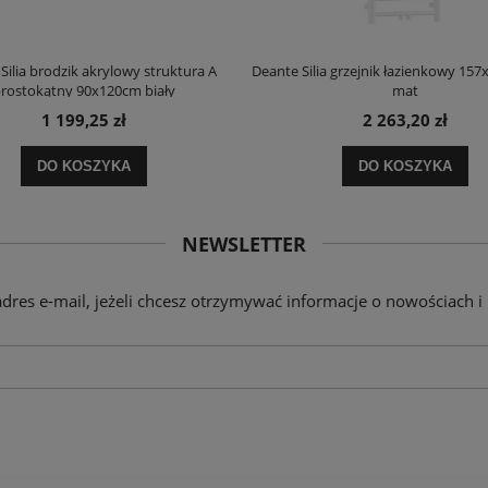
Silia brodzik akrylowy struktura A
Deante Silia grzejnik łazienkowy 157
rostokątny 90x120cm biały
mat
1 199,25 zł
2 263,20 zł
DO KOSZYKA
DO KOSZYKA
NEWSLETTER
adres e-mail, jeżeli chcesz otrzymywać informacje o nowościach i