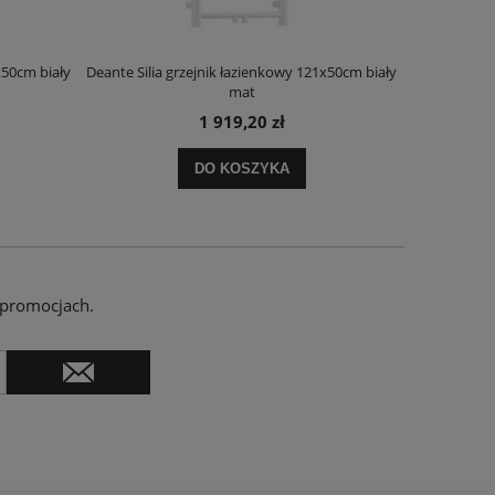
x50cm biały
Deante Silia grzejnik łazienkowy 121x50cm biały
Deante Ora
mat
1 919,20 zł
DO KOSZYKA
 promocjach.