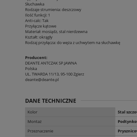
Słuchawka
Rodzaje strumienia: deszczowy
Ilość funkcji: 1
Anti-calc: Tak
Przyłącze kątowe
Materiał: mosiądz, stal nierdzewna
Kształt: okrągły
Rodzaj przyłącza: do węża z uchwytem na słuchawkę
Producent:
DEANTE ANTCZAK SP.JAWNA
Polska
UL. TWARDA 11/13, 95-100 Zgierz
deante@deante.pl
DANE TECHNICZNE
Kolor
Stal szcz
Montaż
Podtynk
Przeznaczenie
Prysznic