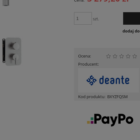
Cena:
Cena nie zawiera ewentualnych kosztów
płatności
szt.
dodaj d
Ocena:
Producent:
Kod produktu:
BXYZFQSM