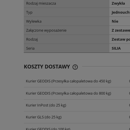
Rodzaj mieszacza
Zwykła
Typ
Jednouc
Wylewka
Nie
Załączone wyposażenie
Z zestaw
Rodzaj
Zestaw p
Seria
SILIA
KOSZTY DOSTAWY
Kurier GEODIS
(Przesyłka całopaletowa do 450 kg)
CENA NIE ZAWIERA EWENT
KOSZTÓW PŁATNOŚCI
Kurier GEODIS
(Przesyłka całopaletowa do 800 kg)
Kurier InPost
(do 25 kg)
Kurier GLS
(do 25 kg)
Kurier GEODIS
(do 100 kg)