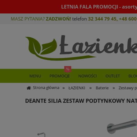
LETNIA FALA PROMOCJI - asort
MASZ PYTANIA?
ZADZWOŃ!
telefon
32 344 79 45
,
+48 600
MENU
PROMOCJE
NOWOŚCI
OUTLET
BLO
»
»
»
Strona główna
ŁAZIENKI
Baterie
Zestawy p
DEANTE SILIA ZESTAW PODTYNKOWY N