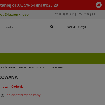
taniej o10%, 5%
54
dni
01
:
25
:
27
lep@lazienki.eco
ZAREJESTRUJ SIĘ
ZALOGUJ SIĘ
Koszyk:
(pusty)
wy z boxem mieszaczowym stal szczotkowana
TKOWANA
 na zamówienie
sprawdź formy dostawy