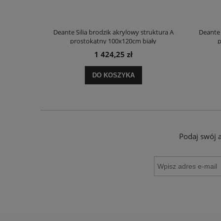
truktura A
Deante Silia brodzik akrylowy struktura A
Deante 
ały
prostokątny 100x120cm biały
p
1 424,25 zł
DO KOSZYKA
Podaj swój 