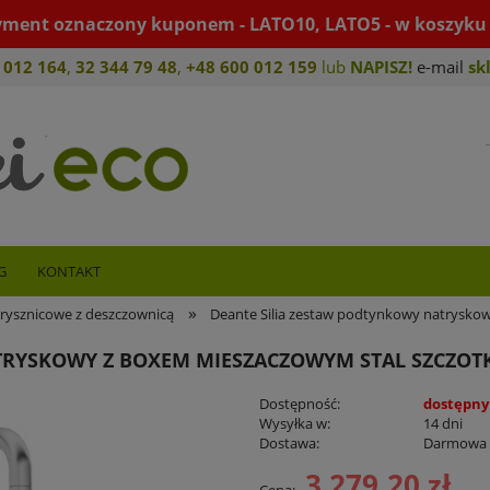
yment oznaczony kuponem - LATO10, LATO5 - w koszyku 
 012 164
,
32 344 79 4
8
,
+4
8 600 012 159
lub
NAPISZ!
e-mail
sk
G
KONTAKT
»
rysznicowe z deszczownicą
Deante Silia zestaw podtynkowy natrysko
ATRYSKOWY Z BOXEM MIESZACZOWYM STAL SZCZO
Dostępność:
dostępny
Wysyłka w:
14 dni
Dostawa:
Darmowa
3 279,20 zł