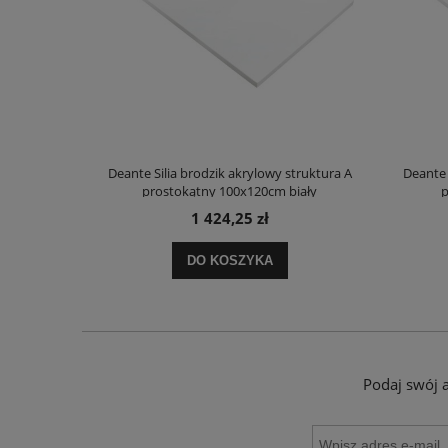
truktura A
Deante Silia brodzik akrylowy struktura A
Deante 
ały
prostokątny 100x120cm biały
p
1 424,25 zł
DO KOSZYKA
Podaj swój 