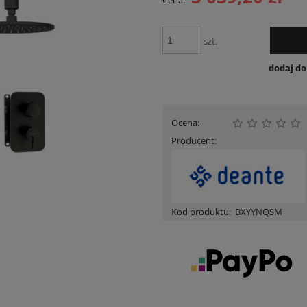
Cena:
Cena nie zawiera ewentualnych kosztów
płatności
szt.
dodaj d
Ocena:
Producent:
Kod produktu:
BXYYNQSM