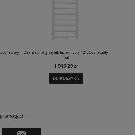
x50cm biały
Deante Silia grzejnik łazienkowy 121x50cm biały
Deante Ora
mat
1 919,20 zł
DO KOSZYKA
 promocjach.