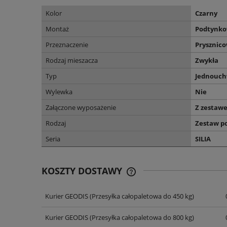
Kolor
Czarny
Montaż
Podtynk
Przeznaczenie
Prysznic
Rodzaj mieszacza
Zwykła
Typ
Jednouc
Wylewka
Nie
Załączone wyposażenie
Z zestaw
Rodzaj
Zestaw p
Seria
SILIA
KOSZTY DOSTAWY
Kurier GEODIS
(Przesyłka całopaletowa do 450 kg)
CENA NIE ZAWIERA EWENT
KOSZTÓW PŁATNOŚCI
Kurier GEODIS
(Przesyłka całopaletowa do 800 kg)