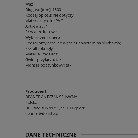
Wąż
Długość [mm]: 1500
Rodzaj oplotu: nie dotyczy
Materiał oplotu: PVC
Anti-twist : 1
Przyłącze kątowe
Wykończenie: nero
Rodzaj przyłącza: do węża z uchwytem na słuchawkę
Kształt: okrągły
Materiał: mosiądz
Gwint przyłącza: tak
Montaż podtynkowy: tak
Producent:
DEANTE ANTCZAK SP.JAWNA
Polska
UL. TWARDA 11/13, 95-100 Zgierz
deante@deante.pl
DANE TECHNICZNE