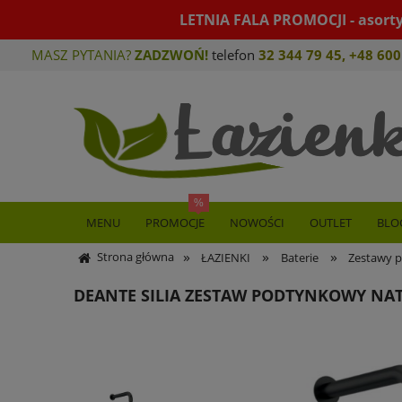
LETNIA FALA PROMOCJI - asort
MASZ PYTANIA?
ZADZWOŃ!
telefon
32 344 79 45
,
+48 600
MENU
PROMOCJE
NOWOŚCI
OUTLET
BLO
»
»
»
Strona główna
ŁAZIENKI
Baterie
Zestawy p
DEANTE SILIA ZESTAW PODTYNKOWY N