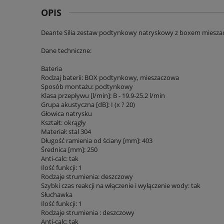
OPIS
Deante Silia zestaw podtynkowy natryskowy z boxem miesz
Dane techniczne:
Bateria
Rodzaj baterii: BOX podtynkowy, mieszaczowa
Sposób montażu: podtynkowy
Klasa przepływu [l/min]: B - 19.9-25.2 l/min
Grupa akustyczna [dB]: I (x ? 20)
Głowica natrysku
Kształt: okrągły
Materiał: stal 304
Długość ramienia od ściany [mm]: 403
Średnica [mm]: 250
Anti-calc: tak
Ilość funkcji: 1
Rodzaje strumienia: deszczowy
Szybki czas reakcji na włączenie i wyłączenie wody: tak
Słuchawka
Ilość funkcji: 1
Rodzaje strumienia : deszczowy
Anti-calc: tak