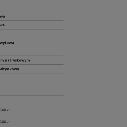
owa
owa
hwytowa
em natryskowym
odtynkowy
0,00 zł
UALNYCH
0,00 zł