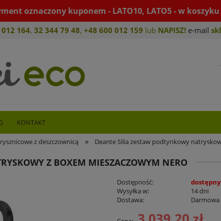
yment oznaczony kuponem - LATO10, LATO5 - w koszyku 
 012 164
,
32 344 79 4
8
,
+4
8 600 012 159
lub
NAPISZ!
e-mail
sk
G
KONTAKT
»
rysznicowe z deszczownicą
Deante Silia zestaw podtynkowy natrysk
ATRYSKOWY Z BOXEM MIESZACZOWYM NERO
Dostępność:
dostępny
Wysyłka w:
14 dni
Dostawa:
Darmowa
3 039,20 zł