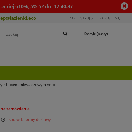
taniej o10%, 5%
52
dni
17
:
40
:
36
lep@lazienki.eco
ZAREJESTRUJ SIĘ
ZALOGUJ SIĘ
Koszyk:
(pusty)
owy z boxem mieszaczowym nero
 na zamówienie
sprawdź formy dostawy