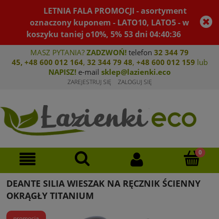
LETNIA FALA PROMOCJI - asortyment
oznaczony kuponem - LATO10, LATO5 - w
koszyku taniej o10%, 5%
53
dni
04
:
40
:
36
MASZ PYTANIA?
ZADZWOŃ!
telefon
32 344 79
45
,
+48 600 012 164
,
32 344 79 4
8
,
+4
8 600 012 159
lub
NAPISZ!
e-mail
sklep@lazienki.eco
ZAREJESTRUJ SIĘ
ZALOGUJ SIĘ
DEANTE SILIA WIESZAK NA RĘCZNIK ŚCIENNY
OKRĄGŁY TITANIUM
promocja