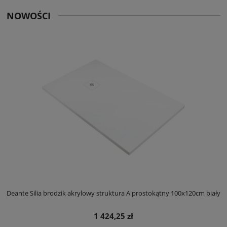
NOWOŚCI
ły
Deante Silia brodzik akrylowy struktura A prostokątny 100x120cm biały
D
1 424,25 zł