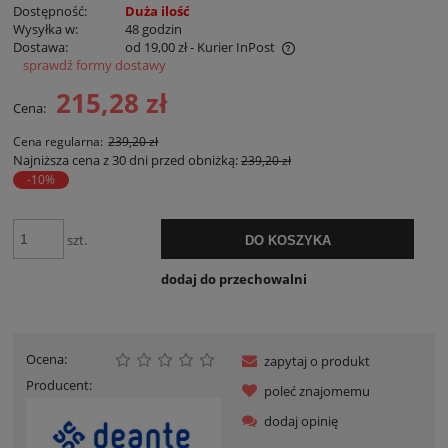
Dostępność:
Duża ilość
Wysyłka w:
48 godzin
Dostawa:
od 19,00 zł
- Kurier InPost
sprawdź formy dostawy
Cena nie zawiera ewentualnych kosztów płatności
215,28 zł
Cena:
Cena regularna:
239,20 zł
Najniższa cena z 30 dni przed obniżką:
239,20 zł
-10%
szt.
DO KOSZYKA
dodaj do przechowalni
Ocena:
zapytaj o produkt
Producent:
poleć znajomemu
dodaj opinię