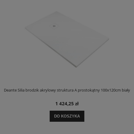
ły
Deante Silia brodzik akrylowy struktura A prostokątny 100x120cm biały
D
1 424,25 zł
DO KOSZYKA