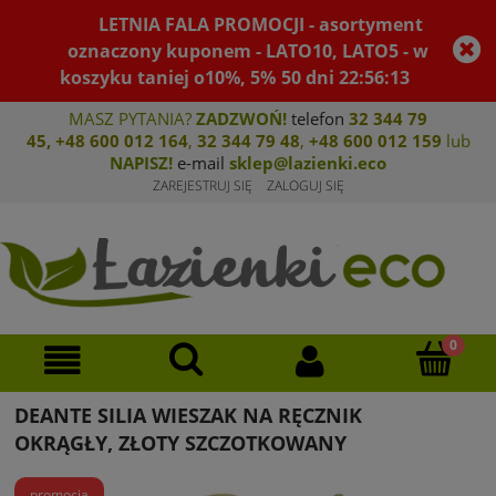
LETNIA FALA PROMOCJI - asortyment
oznaczony kuponem - LATO10, LATO5 - w
koszyku taniej o10%, 5%
50
dni
22
:
56
:
12
MASZ PYTANIA?
ZADZWOŃ!
telefon
32 344 79
45
,
+48 600 012 164
,
32 344 79 4
8
,
+4
8 600 012 159
lub
NAPISZ!
e-mail
sklep@lazienki.eco
ZAREJESTRUJ SIĘ
ZALOGUJ SIĘ
DEANTE SILIA WIESZAK NA RĘCZNIK
OKRĄGŁY, ZŁOTY SZCZOTKOWANY
promocja