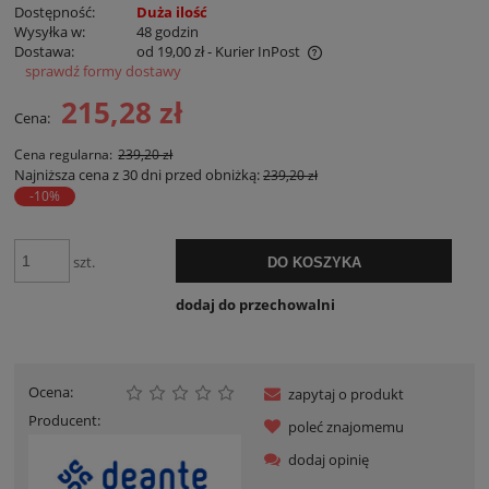
Dostępność:
Duża ilość
Wysyłka w:
48 godzin
Dostawa:
od 19,00 zł
- Kurier InPost
sprawdź formy dostawy
Cena nie zawiera ewentualnych kosztów płatności
215,28 zł
Cena:
Cena regularna:
239,20 zł
Najniższa cena z 30 dni przed obniżką:
239,20 zł
-10%
szt.
DO KOSZYKA
dodaj do przechowalni
Ocena:
zapytaj o produkt
Producent:
poleć znajomemu
dodaj opinię