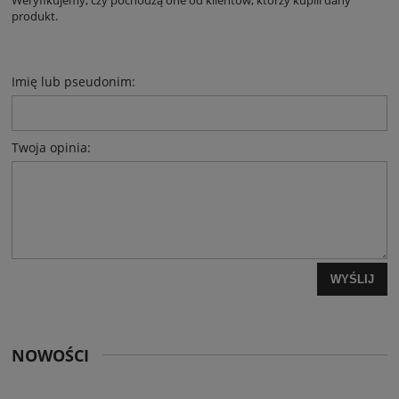
Weryfikujemy, czy pochodzą one od klientów, którzy kupili dany
produkt.
Imię lub pseudonim:
Twoja opinia:
WYŚLIJ
NOWOŚCI