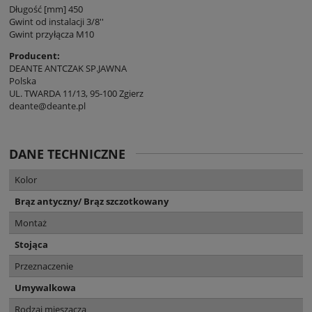
Długość [mm] 450
Gwint od instalacji 3/8''
Gwint przyłącza M10
Producent:
DEANTE ANTCZAK SP.JAWNA
Polska
UL. TWARDA 11/13, 95-100 Zgierz
deante@deante.pl
DANE TECHNICZNE
Kolor
Brąz antyczny/ Brąz szczotkowany
Montaż
Stojąca
Przeznaczenie
Umywalkowa
Rodzaj mieszacza