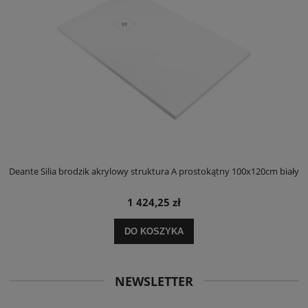
ły
Deante Silia brodzik akrylowy struktura A prostokątny 100x120cm biały
D
1 424,25 zł
DO KOSZYKA
NEWSLETTER