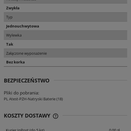
Zwykła
Typ
Jednouchwytowa
Wylewka
Tak
Załączone wyposażenie
Bez korka
BEZPIECZEŃSTWO
Pliki do pobrania:
PL Atest-PZH-Natryski Baterie (18)
KOSZTY DOSTAWY
CENA NIE ZAWIERA EWENTUALNYCH
KOSZTÓW PŁATNOŚCI
Kurier InPost
(do 5 kg)
0,00 zł