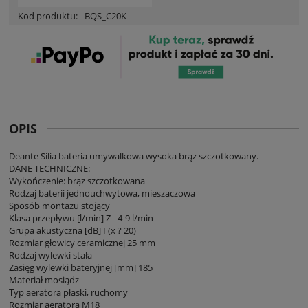
Kod produktu:
BQS_C20K
OPIS
Deante Silia bateria umywalkowa wysoka brąz szczotkowany.
DANE TECHNICZNE:
Wykończenie: brąz szczotkowana
Rodzaj baterii jednouchwytowa, mieszaczowa
Sposób montażu stojący
Klasa przepływu [l/min] Z - 4-9 l/min
Grupa akustyczna [dB] I (x ? 20)
Rozmiar głowicy ceramicznej 25 mm
Rodzaj wylewki stała
Zasięg wylewki bateryjnej [mm] 185
Materiał mosiądz
Typ aeratora płaski, ruchomy
Rozmiar aeratora M18