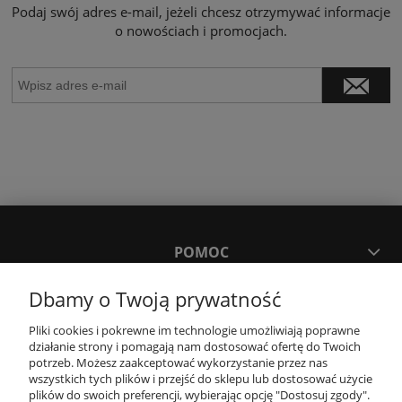
Podaj swój adres e-mail, jeżeli chcesz otrzymywać informacje
o nowościach i promocjach.
POMOC
Dbamy o Twoją prywatność
MOJE KONTO
Pliki cookies i pokrewne im technologie umożliwiają poprawne
działanie strony i pomagają nam dostosować ofertę do Twoich
PŁATNOŚCI I DOSTAWA
potrzeb. Możesz zaakceptować wykorzystanie przez nas
wszystkich tych plików i przejść do sklepu lub dostosować użycie
plików do swoich preferencji, wybierając opcję "Dostosuj zgody".