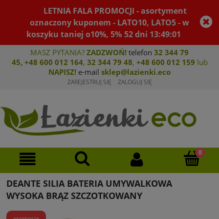
LETNIA FALA PROMOCJI - asortyment
oznaczony kuponem - LATO10, LATO5 - w
koszyku taniej o10%, 5%
52
dni
13
:
49
:
01
MASZ PYTANIA?
ZADZWOŃ!
telefon
32 344 79
45
,
+48 600 012 164
,
32 344 79 4
8
,
+4
8 600 012 159
lub
NAPISZ!
e-mail
sklep@lazienki.eco
ZAREJESTRUJ SIĘ
ZALOGUJ SIĘ
DEANTE SILIA BATERIA UMYWALKOWA
WYSOKA BRĄZ SZCZOTKOWANY
promocja