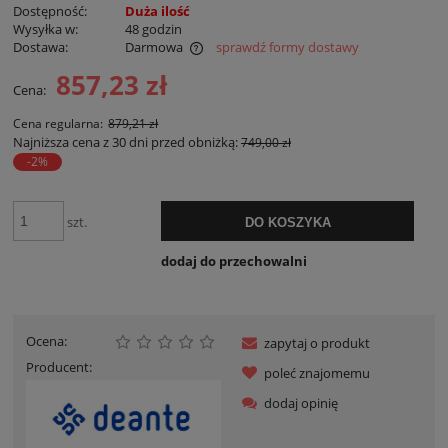
Dostępność:
Duża ilość
Wysyłka w:
48 godzin
Dostawa:
Darmowa
sprawdź formy dostawy
Cena nie zawiera ewentualnych kosztów płatności
857,23 zł
Cena:
Cena regularna:
879,21 zł
Najniższa cena z 30 dni przed obniżką:
749,00 zł
-2%
szt.
DO KOSZYKA
dodaj do przechowalni
Ocena:
zapytaj o produkt
Producent:
poleć znajomemu
dodaj opinię