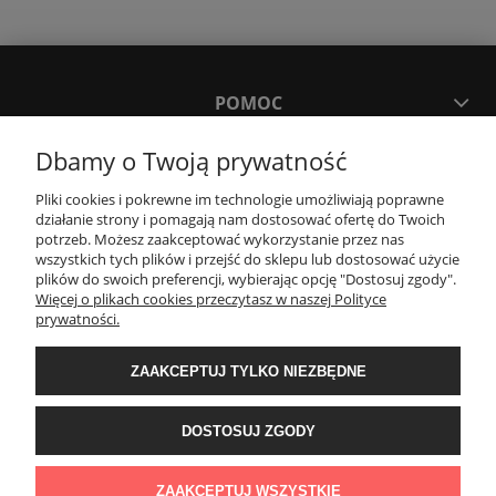
POMOC
Dbamy o Twoją prywatność
MOJE KONTO
Pliki cookies i pokrewne im technologie umożliwiają poprawne
działanie strony i pomagają nam dostosować ofertę do Twoich
PŁATNOŚCI I DOSTAWA
potrzeb. Możesz zaakceptować wykorzystanie przez nas
wszystkich tych plików i przejść do sklepu lub dostosować użycie
plików do swoich preferencji, wybierając opcję "Dostosuj zgody".
Więcej o plikach cookies przeczytasz w naszej Polityce
KONTAKT
prywatności.
Wyposażenie łazienek Łazienki.eco | Pawła 23, 41-708 Ruda Śląska | E-mail:
ZAAKCEPTUJ TYLKO NIEZBĘDNE
sklep@lazienki.eco | Tel.: 600 012 164 lub 600 012 159 | TGS Przemysław
Stoń | NIP: 6312213594 | REGON: 276403698
DOSTOSUJ ZGODY
ZAAKCEPTUJ WSZYSTKIE