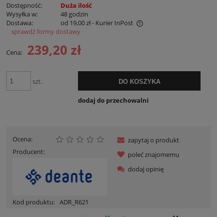
Dostępność:
Duża ilość
Wysyłka w:
48 godzin
Dostawa:
od 19,00 zł
- Kurier InPost
sprawdź formy dostawy
Cena nie zawiera ewentualnych kosztów płatności
239,20 zł
Cena:
szt.
DO KOSZYKA
dodaj do przechowalni
Ocena:
zapytaj o produkt
Producent:
poleć znajomemu
dodaj opinię
Kod produktu:
ADR_R621