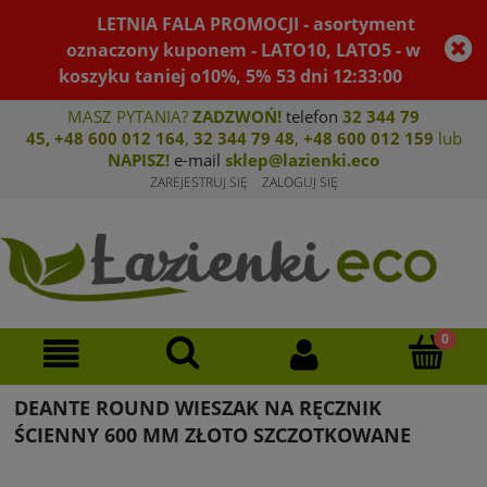
LETNIA FALA PROMOCJI - asortyment
oznaczony kuponem - LATO10, LATO5 - w
koszyku taniej o10%, 5%
53
dni
12
:
33
:
00
MASZ PYTANIA?
ZADZWOŃ!
telefon
32 344 79
45
,
+48 600 012 164
,
32 344 79 4
8
,
+4
8 600 012 159
lub
NAPISZ!
e-mail
sklep@lazienki.eco
ZAREJESTRUJ SIĘ
ZALOGUJ SIĘ
DEANTE ROUND WIESZAK NA RĘCZNIK
ŚCIENNY 600 MM ZŁOTO SZCZOTKOWANE