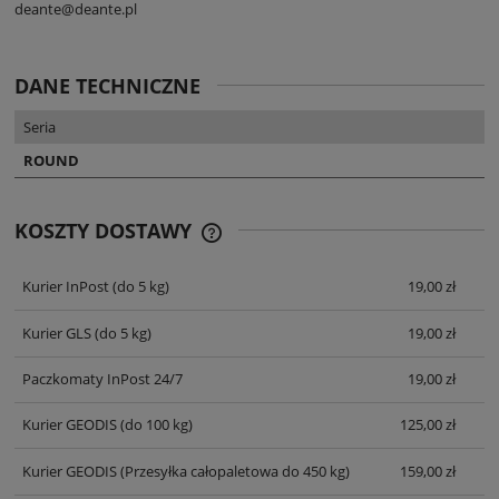
deante@deante.pl
DANE TECHNICZNE
Seria
ROUND
KOSZTY DOSTAWY
CENA NIE ZAWIERA EWENTUALNYCH
KOSZTÓW PŁATNOŚCI
Kurier InPost
(do 5 kg)
19,00 zł
Kurier GLS
(do 5 kg)
19,00 zł
Paczkomaty InPost 24/7
19,00 zł
Kurier GEODIS
(do 100 kg)
125,00 zł
Kurier GEODIS
(Przesyłka całopaletowa do 450 kg)
159,00 zł