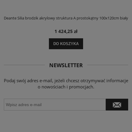
ły
Deante Silia brodzik akrylowy struktura A prostokątny 100x120cm biały
D
1 424,25 zł
DO KOSZYKA
NEWSLETTER
Podaj swój adres e-mail, jeżeli chcesz otrzymywać informacje
o nowościach i promocjach.