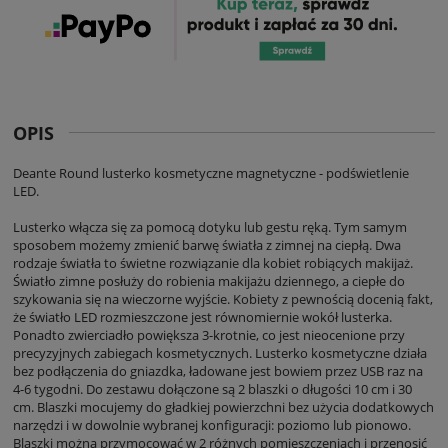
OPIS
Deante Round lusterko kosmetyczne magnetyczne - podświetlenie
LED.
Lusterko włącza się za pomocą dotyku lub gestu ręką. Tym samym
sposobem możemy zmienić barwę światła z zimnej na ciepłą. Dwa
rodzaje światła to świetne rozwiązanie dla kobiet robiących makijaż.
Światło zimne posłuży do robienia makijażu dziennego, a ciepłe do
szykowania się na wieczorne wyjście. Kobiety z pewnością docenią fakt,
że światło LED rozmieszczone jest równomiernie wokół lusterka.
Ponadto zwierciadło powiększa 3-krotnie, co jest nieocenione przy
precyzyjnych zabiegach kosmetycznych. Lusterko kosmetyczne działa
bez podłączenia do gniazdka, ładowane jest bowiem przez USB raz na
4-6 tygodni. Do zestawu dołączone są 2 blaszki o długości 10 cm i 30
cm. Blaszki mocujemy do gładkiej powierzchni bez użycia dodatkowych
narzędzi i w dowolnie wybranej konfiguracji: poziomo lub pionowo.
Blaszki można przymocować w 2 różnych pomieszczeniach i przenosić