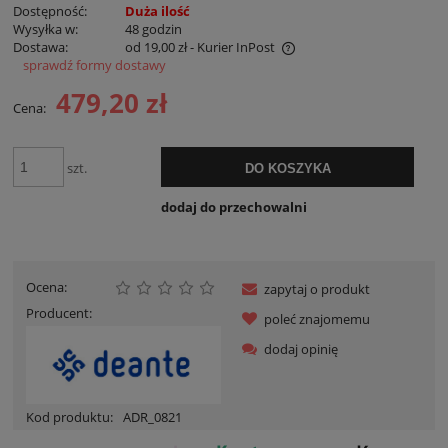
Dostępność:
Duża ilość
Wysyłka w:
48 godzin
Dostawa:
od 19,00 zł
- Kurier InPost
sprawdź formy dostawy
Cena nie zawiera ewentualnych kosztów płatności
479,20 zł
Cena:
szt.
DO KOSZYKA
dodaj do przechowalni
Ocena:
zapytaj o produkt
Producent:
poleć znajomemu
dodaj opinię
Kod produktu:
ADR_0821