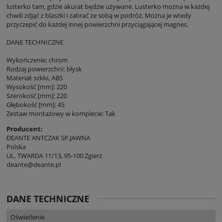
lusterko tam, gdzie akurat będzie używane. Lusterko można w każdej
chwili zdjąć z blaszki i zabrać ze sobą w podróż. Można je wtedy
przyczepić do każdej innej powierzchni przyciągającej magnes.
DANE TECHNICZNE
Wykończenie; chrom
Rodzaj powierzchni: błysk
Materiał: szkło, ABS
Wysokość [mm]: 220
Szerokość [mm]: 220
Głębokość [mm]: 45
Zestaw montażowy w komplecie: Tak
Producent:
DEANTE ANTCZAK SP.JAWNA
Polska
UL. TWARDA 11/13, 95-100 Zgierz
deante@deante.pl
DANE TECHNICZNE
Oświetlenie