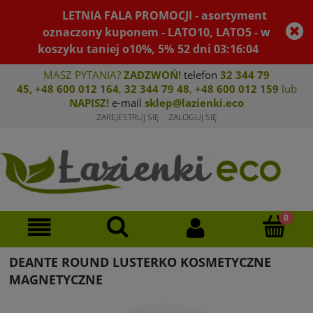
LETNIA FALA PROMOCJI - asortyment
oznaczony kuponem - LATO10, LATO5 - w
koszyku taniej o10%, 5%
52
dni
03
:
16
:
04
MASZ PYTANIA?
ZADZWOŃ!
telefon
32 344 79
45
,
+48 600 012 164
,
32 344 79 4
8
,
+4
8 600 012 159
lub
NAPISZ!
e-mail
sklep@lazienki.eco
ZAREJESTRUJ SIĘ
ZALOGUJ SIĘ
DEANTE ROUND LUSTERKO KOSMETYCZNE
MAGNETYCZNE