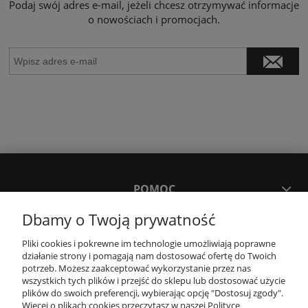
Podaj swój adres e-mail, jeżeli chcesz otrzymywać informacje
o nowościach i promocjach.
POMOC
Dbamy o Twoją prywatność
MOJE KONTO
Pliki cookies i pokrewne im technologie umożliwiają poprawne
działanie strony i pomagają nam dostosować ofertę do Twoich
potrzeb. Możesz zaakceptować wykorzystanie przez nas
PŁATNOŚCI I DOSTAWA
wszystkich tych plików i przejść do sklepu lub dostosować użycie
plików do swoich preferencji, wybierając opcję "Dostosuj zgody".
Więcej o plikach cookies przeczytasz w naszej Polityce