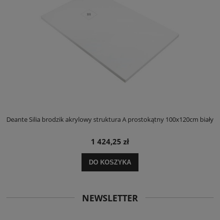
ły
Deante Silia brodzik akrylowy struktura A prostokątny 100x120cm biały
D
1 424,25 zł
DO KOSZYKA
NEWSLETTER