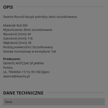
OPIS
Deante Round haczyk potrójny złoto szczotkowane.
Materiał: Stal 304
Wykończenie: Złoto szczotkowane
Wysokość [mm]: 44
Szerokość [mm]: 116
Głębokość [mm]: 45
Rodzaj powierzchni: Szczotkowany
Zestaw montażowy w komplecie: Tak
Producent:
DEANTE ANTCZAK SP.JAWNA
Polska
UL. TWARDA 11/13, 95-100 Zgierz
deante@deante.pl
DANE TECHNICZNE
Seria