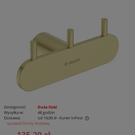
Dostępność:
Duża ilość
Wysyłka w:
48 godzin
Dostawa:
od 19,00 zł
- Kurier InPost
sprawdź formy dostawy
Cena nie zawiera ewentualnych kosztów płatności
135,20 zł