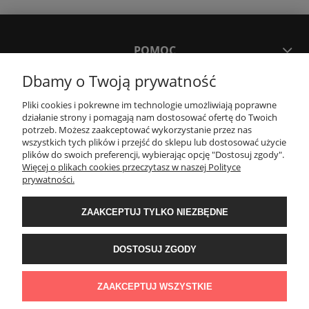
POMOC
Dbamy o Twoją prywatność
MOJE KONTO
Pliki cookies i pokrewne im technologie umożliwiają poprawne
działanie strony i pomagają nam dostosować ofertę do Twoich
potrzeb. Możesz zaakceptować wykorzystanie przez nas
PŁATNOŚCI I DOSTAWA
wszystkich tych plików i przejść do sklepu lub dostosować użycie
plików do swoich preferencji, wybierając opcję "Dostosuj zgody".
Więcej o plikach cookies przeczytasz w naszej Polityce
KONTAKT
prywatności.
ZAAKCEPTUJ TYLKO NIEZBĘDNE
Wyposażenie łazienek Łazienki.eco | Pawła 23, 41-708 Ruda Śląska | E-mail:
sklep@lazienki.eco | Tel.: 600 012 164 lub 600 012 159 | TGS Przemysław
Stoń | NIP: 6312213594 | REGON: 276403698
DOSTOSUJ ZGODY
ZAAKCEPTUJ WSZYSTKIE