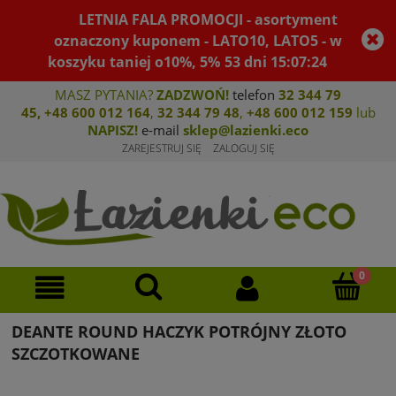
LETNIA FALA PROMOCJI - asortyment
oznaczony kuponem - LATO10, LATO5 - w
koszyku taniej o10%, 5%
53
dni
15
:
07
:
24
MASZ PYTANIA?
ZADZWOŃ!
telefon
32 344 79
45
,
+48 600 012 164
,
32 344 79 4
8
,
+4
8 600 012 159
lub
NAPISZ!
e-mail
sklep@lazienki.eco
ZAREJESTRUJ SIĘ
ZALOGUJ SIĘ
DEANTE ROUND HACZYK POTRÓJNY ZŁOTO
SZCZOTKOWANE