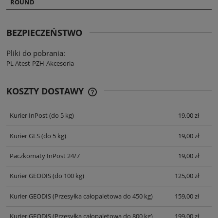
ROUND
BEZPIECZEŃSTWO
Pliki do pobrania:
PL Atest-PZH-Akcesoria
KOSZTY DOSTAWY
CENA NIE ZAWIERA EWENTUALNYCH
KOSZTÓW PŁATNOŚCI
Kurier InPost
(do 5 kg)
19,00 zł
Kurier GLS
(do 5 kg)
19,00 zł
Paczkomaty InPost 24/7
19,00 zł
Kurier GEODIS
(do 100 kg)
125,00 zł
Kurier GEODIS
(Przesyłka całopaletowa do 450 kg)
159,00 zł
Kurier GEODIS
(Przesyłka całopaletowa do 800 kg)
199,00 zł