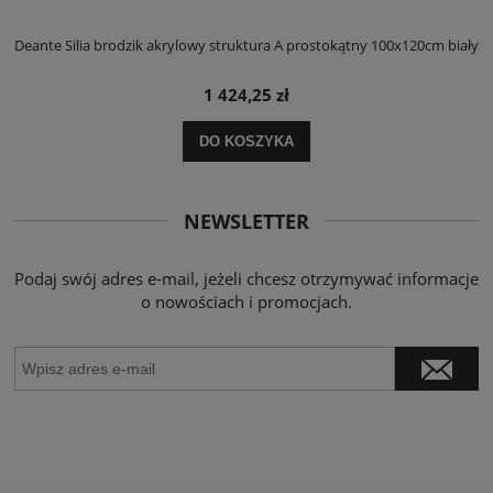
ły
Deante Silia brodzik akrylowy struktura A prostokątny 100x120cm biały
D
1 424,25 zł
DO KOSZYKA
NEWSLETTER
Podaj swój adres e-mail, jeżeli chcesz otrzymywać informacje
o nowościach i promocjach.