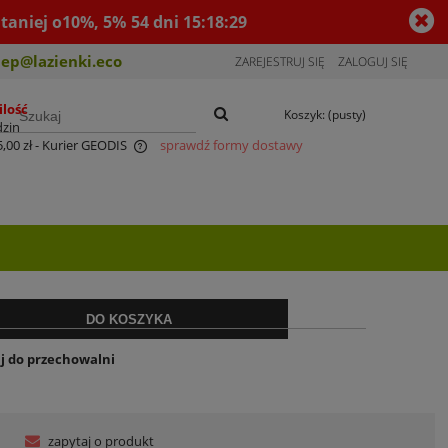
taniej o10%, 5%
54
dni
15
:
18
:
29
lep@lazienki.eco
ZAREJESTRUJ SIĘ
ZALOGUJ SIĘ
ilość
Koszyk:
(pusty)
dzin
,00 zł
- Kurier GEODIS
sprawdź formy dostawy
entualnych kosztów
iżką:
486,75 zł
DO KOSZYKA
j do przechowalni
zapytaj o produkt