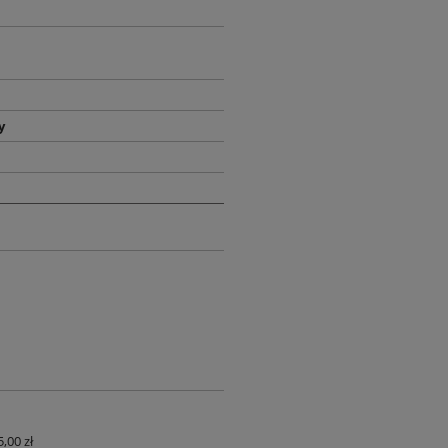
y
,00 zł
UALNYCH