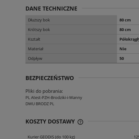
DANE TECHNICZNE
Dłuższy bok
80 cm
Krótszy bok
80 cm
Kształt
Półokrągł
Materiał
Nie
Odpływ
50
BEZPIECZEŃSTWO
Pliki do pobrania:
PL Atest-PZH-Brodziki-i-Wanny
DWU BRODZ PL
KOSZTY DOSTAWY
Kurier GEODIS
(do 100 kg)
125
CENA NIE ZAWIERA EWENT