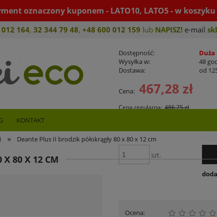
yment oznaczony kuponem - LATO10, LATO5 - w koszyku 
 012 164
,
32 344 79 4
8
,
+4
8 600 012 159
lub
NAPISZ!
e-mail
sk
Dostępność:
Duża 
Wysyłka w:
48 go
Dostawa:
od 125
467,28 zł
Cena:
Cena nie zawiera ew
płatności
Cena regularna:
486,75 zł
Najniższa cena z 30 dni przed obn
G
KONTAKT
-4%
»
i
Deante Plus II brodzik półokrągły 80 x 80 x 12 cm
szt.
 X 80 X 12 CM
doda
Ocena: