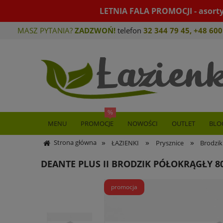
LETNIA FALA PROMOCJI - asort
MASZ PYTANIA?
ZADZWOŃ!
telefon
32 344 79 45
,
+48 600
MENU
PROMOCJE
NOWOŚCI
OUTLET
BLO
»
»
»
Strona główna
ŁAZIENKI
Prysznice
Brodzik
DEANTE PLUS II BRODZIK PÓŁOKRĄGŁY 80
promocja