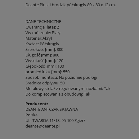
Deante Plus II brodzik półokrągły 80 x 80 x 12 cm.
DANE TECHNICZNE
Gwarancja [lata]: 2
Wykończenie: Biały
Materiał: Akryl
Kształt: Półokrągły
Szerokość [mm]: 800
Długość [mm]: 800
Wysokość [mm]: 120
Głębokość [mm]: 100
promień łuku [mm]: 550
Sposób montażu: Na poziomie podłogi
Średnica odpływu: 50
Metalowy stelaż z regulowanymi nóżkami: Tak
Do kompletowania z obudową: Tak
Producent:
DEANTE ANTCZAK SP.JAWNA
Polska
UL. TWARDA 11/13, 95-100 Zgierz
deante@deante.pl