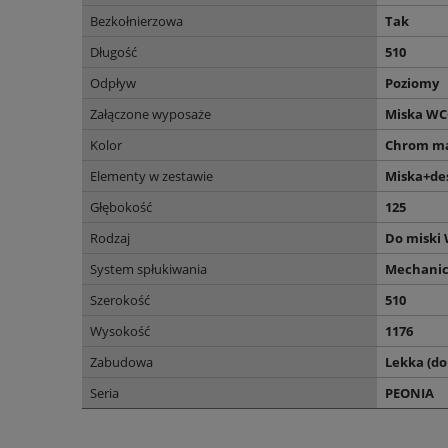
Bezkołnierzowa
Tak
Długość
510
Odpływ
Poziomy
Załączone wyposaże
Miska WC
Kolor
Chrom m
Elementy w zestawie
Miska+des
Głębokość
125
Rodzaj
Do miski
System spłukiwania
Mechanic
Szerokość
510
Wysokość
1176
Zabudowa
Lekka (do
Seria
PEONIA