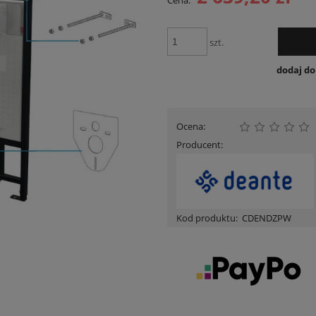
Cena:
Cena nie zawiera ewentualnych kosztów
płatności
szt.
dodaj d
Ocena:
Producent:
Kod produktu:
CDENDZPW