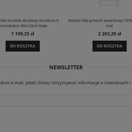
Silia brodzik akrylowy struktura A
Deante Silia grzejnik łazienkowy 157
rostokątny 90x120cm biały
mat
1 199,25 zł
2 263,20 zł
DO KOSZYKA
DO KOSZYKA
NEWSLETTER
adres e-mail, jeżeli chcesz otrzymywać informacje o nowościach i