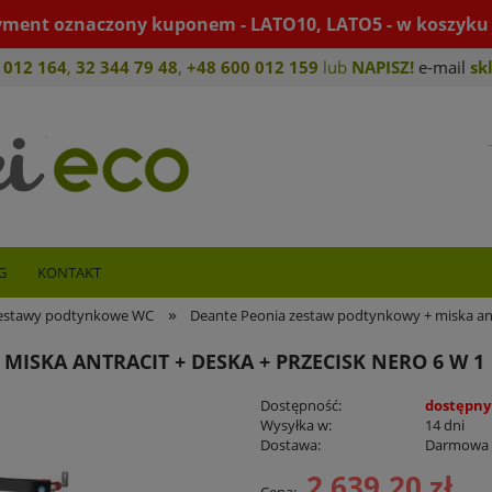
yment oznaczony kuponem - LATO10, LATO5 - w koszyku 
 012 164
,
32 344 79 4
8
,
+4
8 600 012 159
lub
NAPISZ!
e-mail
sk
G
KONTAKT
»
estawy podtynkowe WC
Deante Peonia zestaw podtynkowy + miska antr
ISKA ANTRACIT + DESKA + PRZECISK NERO 6 W 1
Dostępność:
dostępny
Wysyłka w:
14 dni
Dostawa:
Darmowa
2 639,20 zł