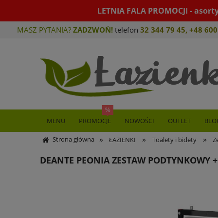
LETNIA FALA PROMOCJI - asort
MASZ PYTANIA?
ZADZWOŃ!
telefon
32 344 79 45
,
+48 600
MENU
PROMOCJE
NOWOŚCI
OUTLET
BLO
»
»
»
Strona główna
ŁAZIENKI
Toalety i bidety
Z
DEANTE PEONIA ZESTAW PODTYNKOWY + M