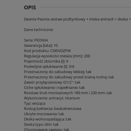
OPIS
Deante Peonia zestaw podtynkowy + miska antracit + deska + 
Dane techniczne:
Seria: PEONIA
Gwarancja [lata]: 10
Kod produktu: CDENDZPW
Regulacja wysokości stelaża [mm]: 200
Pojemność zbiornika [l]: 9
Podwójne spłukiwanie [l]: 3/6
Przeznaczony do zabudowy lekkiej: tak
Przeznaczony do zabudowy przed ścianą nośną: tak
Zawór przyłączeniowy G1/2'': tak
Ciche spłukiwanie i napełnianie: tak
Rozstaw śrub montażowych 180 mm i 230 mm: tak
Wykończenie: antracyt, titanium
Typ: wisząca
Rodzaj kołnierza: bezkołnierzowa
Ukryte mocowania: tak
Deska wolnoopadająca: tak
Deska typu slim: tak
Chromowane zawiasy: tak