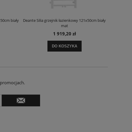
x50cm biały
Deante Silia grzejnik łazienkowy 121x50cm biały
Deante Ora
mat
1 919,20 zł
DO KOSZYKA
 promocjach.