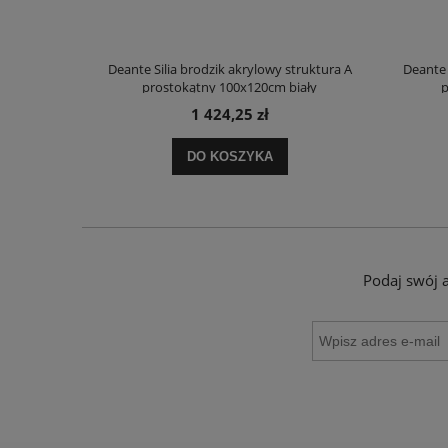
truktura A
Deante Silia brodzik akrylowy struktura A
Deante 
ały
prostokątny 100x120cm biały
p
1 424,25 zł
DO KOSZYKA
Podaj swój 