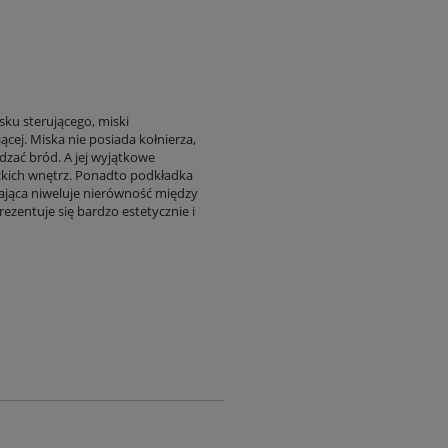
ku sterującego, miski
cej. Miska nie posiada kołnierza,
zać bród. A jej wyjątkowe
kich wnętrz. Ponadto podkładka
jąca niweluje nierówność między
prezentuje się bardzo estetycznie i