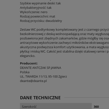
Szybkie wypinanie deski: tak
Antybakteryjność: tak
Wykończenie: nero
Rodzaj powierzchni: mat
Rodzaj przycisku: dwudzielny
Zestaw WC podtynkowy kompletowany jest z czarnego przycis
bezkołnierzowej z deską wolnoopadającą oraz maty wygłuszają
pozbawiona jest zbędnych zakamarków, gdzie mógłby się osad
antracytowe wykończenie zachwyci miłośników ekstrawaganc
akustyczna podwyższa komfort użytkowania, a mata wygłusza
płytką i miską WC. Całość jest stabilna dzięki stalowej ramie i 
elegancko.
Producent:
DEANTE ANTCZAK SP.JAWNA
Polska
UL. TWARDA 11/13, 95-100 Zgierz
deante@deante.pl
DANE TECHNICZNE
Szerokość
360