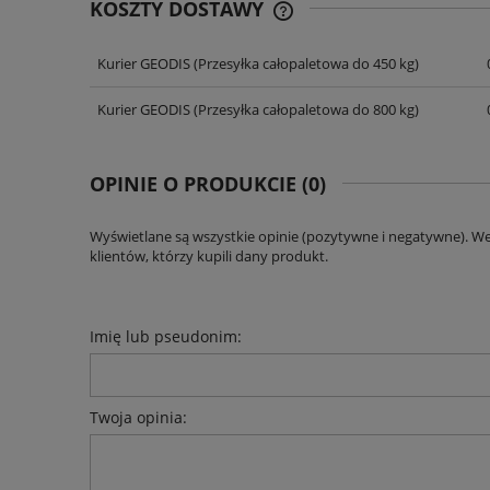
KOSZTY DOSTAWY
Kurier GEODIS
(Przesyłka całopaletowa do 450 kg)
CENA NIE ZAWIERA EWENT
KOSZTÓW PŁATNOŚCI
Kurier GEODIS
(Przesyłka całopaletowa do 800 kg)
OPINIE O PRODUKCIE (0)
Wyświetlane są wszystkie opinie (pozytywne i negatywne). W
klientów, którzy kupili dany produkt.
Imię lub pseudonim:
Twoja opinia: