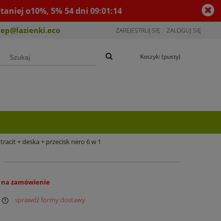
taniej o10%, 5%
54
dni
09
:
01
:
13
lep@lazienki.eco
ZAREJESTRUJ SIĘ
ZALOGUJ SIĘ
Koszyk:
(pusty)
acit + deska + przecisk nero 6 w 1
 na zamówienie
sprawdź formy dostawy