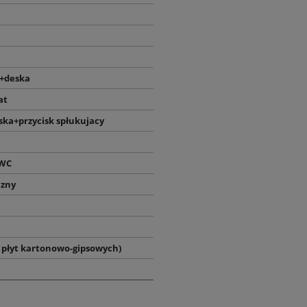
+deska
at
ka+przycisk spłukujacy
 WC
zny
 płyt kartonowo-gipsowych)