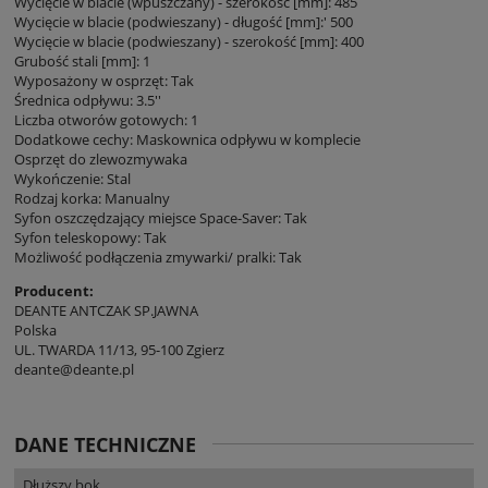
Wycięcie w blacie (wpuszczany) - szerokość [mm]: 485
Wycięcie w blacie (podwieszany) - długość [mm]:' 500
Wycięcie w blacie (podwieszany) - szerokość [mm]: 400
Grubość stali [mm]: 1
Wyposażony w osprzęt: Tak
Średnica odpływu: 3.5''
Liczba otworów gotowych: 1
Dodatkowe cechy: Maskownica odpływu w komplecie
Osprzęt do zlewozmywaka
Wykończenie: Stal
Rodzaj korka: Manualny
Syfon oszczędzający miejsce Space-Saver: Tak
Syfon teleskopowy: Tak
Możliwość podłączenia zmywarki/ pralki: Tak
Producent:
DEANTE ANTCZAK SP.JAWNA
Polska
UL. TWARDA 11/13, 95-100 Zgierz
deante@deante.pl
DANE TECHNICZNE
Dłuższy bok