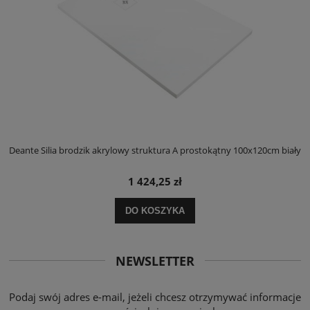
ły
Deante Silia brodzik akrylowy struktura A prostokątny 100x120cm biały
D
1 424,25 zł
DO KOSZYKA
NEWSLETTER
Podaj swój adres e-mail, jeżeli chcesz otrzymywać informacje