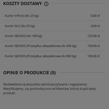
KOSZTY DOSTAWY
CENA NIE ZAWIERA EWENTUALNYCH
KOSZTÓW PŁATNOŚCI
Kurier InPost
(do 25 kg)
0,00 zł
Kurier GLS
(do 25 kg)
0,00 zł
Kurier GEODIS
(do 100 kg)
125,00 zł
Kurier GEODIS
(Przesyłka całopaletowa do 450 kg)
159,00 zł
Kurier GEODIS
(Przesyłka całopaletowa do 800 kg)
199,00 zł
OPINIE O PRODUKCIE (0)
Wyświetlane są wszystkie opinie (pozytywne i negatywne).
Weryfikujemy, czy pochodzą one od klientów, którzy kupili dany
produkt.