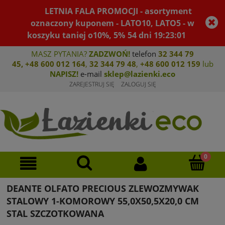
LETNIA FALA PROMOCJI - asortyment
oznaczony kuponem - LATO10, LATO5 - w
koszyku taniej o10%, 5%
54
dni
19
:
23
:
01
MASZ PYTANIA?
ZADZWOŃ!
telefon
32 344 79
45
,
+48 600 012 164
,
32 344 79 4
8
,
+4
8 600 012 159
lub
NAPISZ!
e-mail
sklep@lazienki.eco
ZAREJESTRUJ SIĘ
ZALOGUJ SIĘ
DEANTE OLFATO PRECIOUS ZLEWOZMYWAK
STALOWY 1-KOMOROWY 55,0X50,5X20,0 CM
STAL SZCZOTKOWANA