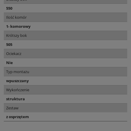
550
Ilość komór
1- komorowy
Krótszy bok
505
Ociekacz
Nie
Typ montażu
wpuszczany
Wykończenie
struktura
Zestaw
z osprzętem