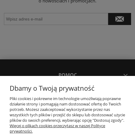
o nowościach i promocjach.
POMOC
Dbamy o Twoją prywatność
MOJE KONTO
Pliki cookies i pokrewne im technologie umożliwiają poprawne
działanie strony i pomagają nam dostosować ofertę do Twoich
potrzeb. Możesz zaakceptować wykorzystanie przez nas
PŁATNOŚCI I DOSTAWA
wszystkich tych plików i przejść do sklepu lub dostosować użycie
plików do swoich preferencji, wybierając opcję "Dostosuj zgody".
Więcej o plikach cookies przeczytasz w naszej Polityce
KONTAKT
prywatności.