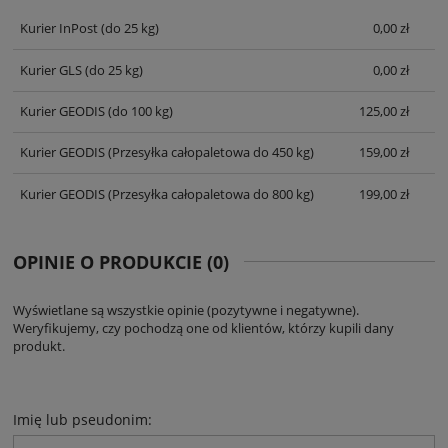
KOSZTÓW PŁATNOŚCI
Kurier InPost
(do 25 kg)
0,00 zł
Kurier GLS
(do 25 kg)
0,00 zł
Kurier GEODIS
(do 100 kg)
125,00 zł
Kurier GEODIS
(Przesyłka całopaletowa do 450 kg)
159,00 zł
Kurier GEODIS
(Przesyłka całopaletowa do 800 kg)
199,00 zł
OPINIE O PRODUKCIE (0)
Wyświetlane są wszystkie opinie (pozytywne i negatywne).
Weryfikujemy, czy pochodzą one od klientów, którzy kupili dany
produkt.
Imię lub pseudonim: