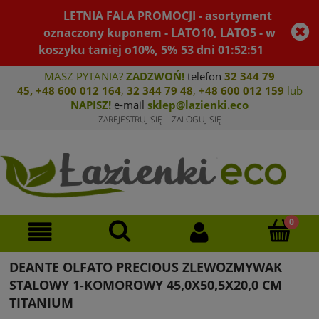
LETNIA FALA PROMOCJI - asortyment
oznaczony kuponem - LATO10, LATO5 - w
koszyku taniej o10%, 5%
53
dni
01
:
52
:
51
MASZ PYTANIA?
ZADZWOŃ!
telefon
32 344 79
45
,
+48 600 012 164
,
32 344 79 4
8
,
+4
8 600 012 159
lub
NAPISZ!
e-mail
sklep@lazienki.eco
ZAREJESTRUJ SIĘ
ZALOGUJ SIĘ
DEANTE OLFATO PRECIOUS ZLEWOZMYWAK
STALOWY 1-KOMOROWY 45,0X50,5X20,0 CM
TITANIUM