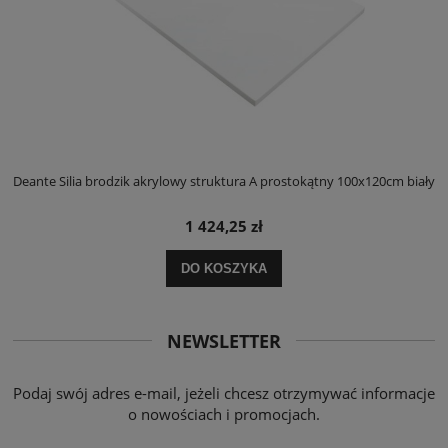
ły
Deante Silia brodzik akrylowy struktura A prostokątny 100x120cm biały
D
1 424,25 zł
DO KOSZYKA
NEWSLETTER
Podaj swój adres e-mail, jeżeli chcesz otrzymywać informacje
o nowościach i promocjach.