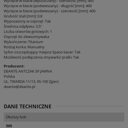
Wycięcie w blacie (wpuszczany) - szerokość [mm]: 485
Wycięcie w blacie (podwieszany) - długość [mm]: 400
Wycięcie w blacie (podwieszany) - szerokość [mm]: 400
Grubość stali [mm]: 0.8
Wyposażony w osprzęt: Tak
Średnica odpływu: 3.5''
Liczba otworów gotowych: 1
Osprzęt do zlewozmywaka
Wykończenie: Titanium
Rodzaj korka: Manualny
Syfon oszczędzający miejsce Space-Saver: Tak
Możliwość podłączenia zmywarki/ pralki: Tak
Producent:
DEANTE ANTCZAK SP.JAWNA
Polska
UL. TWARDA 11/13, 95-100 Zgierz
deante@deante.pl
DANE TECHNICZNE
Dłuższy bok
505