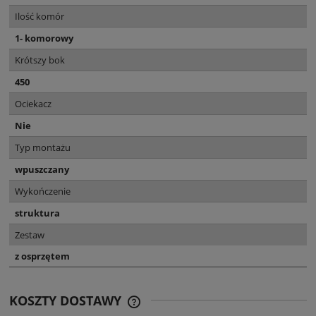
Ilość komór
1- komorowy
Krótszy bok
450
Ociekacz
Nie
Typ montażu
wpuszczany
Wykończenie
struktura
Zestaw
z osprzętem
KOSZTY DOSTAWY
CENA NIE ZAWIERA EWENTUALNYCH