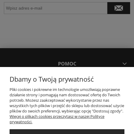
POMOC
Dbamy o Twoją prywatność
MOJE KONTO
Pliki cookies i pokrewne im technologie umożliwiają poprawne
działanie strony i pomagają nam dostosować ofertę do Twoich
PŁATNOŚCI I DOSTAWA
potrzeb. Możesz zaakceptować wykorzystanie przez nas
wszystkich tych plików i przejść do sklepu lub dostosować użycie
plików do swoich preferencji, wybierając opcję "Dostosuj zgody".
Więcej o plikach cookies przeczytasz w naszej Polityce
KONTAKT
prywatności.