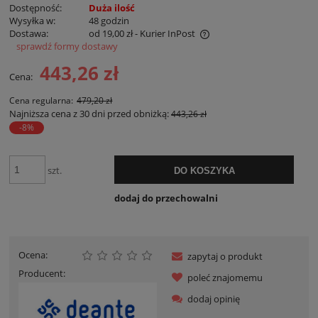
Dostępność:
Duża ilość
Wysyłka w:
48 godzin
Dostawa:
od 19,00 zł
- Kurier InPost
sprawdź formy dostawy
Cena nie zawiera ewentualnych kosztów płatności
443,26 zł
Cena:
Cena regularna:
479,20 zł
Najniższa cena z 30 dni przed obniżką:
443,26 zł
-8%
szt.
DO KOSZYKA
dodaj do przechowalni
Ocena:
zapytaj o produkt
Producent:
poleć znajomemu
dodaj opinię