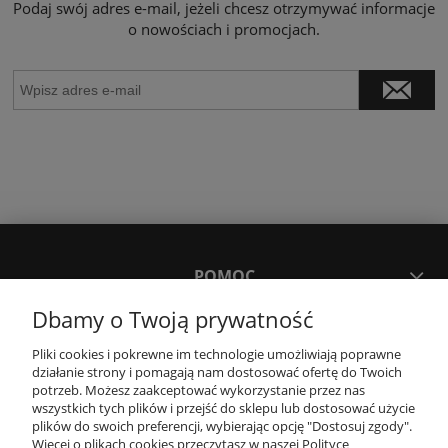
Podaj swój adres e-mail, jeżeli chcesz otrzymywać informacje
o nowościach i promocjach.
POMOC
Dbamy o Twoją prywatność
MOJE KONTO
Pliki cookies i pokrewne im technologie umożliwiają poprawne
działanie strony i pomagają nam dostosować ofertę do Twoich
potrzeb. Możesz zaakceptować wykorzystanie przez nas
PŁATNOŚCI I DOSTAWA
wszystkich tych plików i przejść do sklepu lub dostosować użycie
plików do swoich preferencji, wybierając opcję "Dostosuj zgody".
Więcej o plikach cookies przeczytasz w naszej Polityce