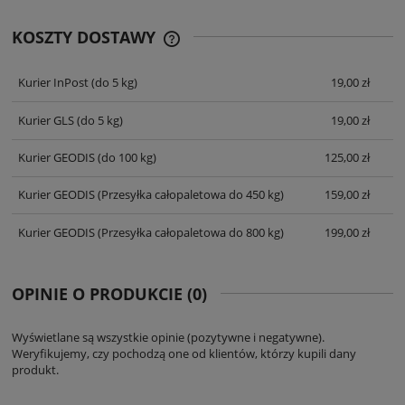
KOSZTY DOSTAWY
CENA NIE ZAWIERA EWENTUALNYCH
KOSZTÓW PŁATNOŚCI
Kurier InPost
(do 5 kg)
19,00 zł
Kurier GLS
(do 5 kg)
19,00 zł
Kurier GEODIS
(do 100 kg)
125,00 zł
Kurier GEODIS
(Przesyłka całopaletowa do 450 kg)
159,00 zł
Kurier GEODIS
(Przesyłka całopaletowa do 800 kg)
199,00 zł
OPINIE O PRODUKCIE (0)
Wyświetlane są wszystkie opinie (pozytywne i negatywne).
Weryfikujemy, czy pochodzą one od klientów, którzy kupili dany
produkt.