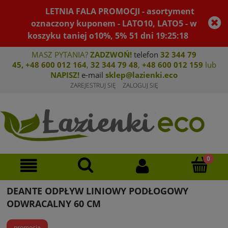
LETNIA FALA PROMOCJI - asortyment
oznaczony kuponem - LATO10, LATO5 - w
koszyku taniej o10%, 5%
51
dni
19
:
25
:
17
MASZ PYTANIA?
ZADZWOŃ!
telefon
32 344 79
45
,
+48 600 012 164
,
32 344 79 4
8
,
+4
8 600 012 159
lub
NAPISZ!
e-mail
sklep@lazienki.eco
ZAREJESTRUJ SIĘ
ZALOGUJ SIĘ
DEANTE ODPŁYW LINIOWY PODŁOGOWY
ODWRACALNY 60 CM
promocja