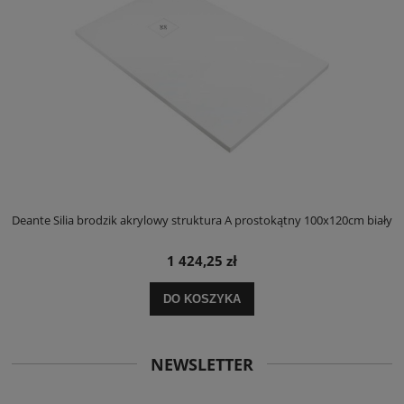
ły
Deante Silia brodzik akrylowy struktura A prostokątny 100x120cm biały
D
1 424,25 zł
DO KOSZYKA
NEWSLETTER