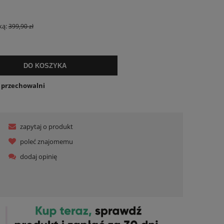
lnych kosztów
ką:
399,90 zł
DO KOSZYKA
o przechowalni
zapytaj o produkt
poleć znajomemu
dodaj opinię