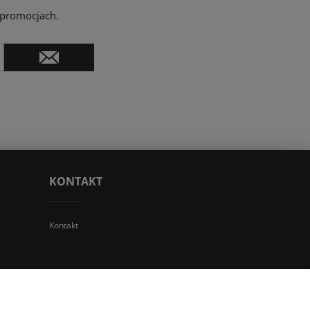
 promocjach.
KONTAKT
Kontakt
 TGS Przemysław Stoń | NIP: 6312213594 | REGON: 276403698