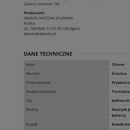
Zawory zwrotne: Tak
Producent:
DEANTE ANTCZAK SP.JAWNA
Polska
UL. TWARDA 11/13, 95-100 Zgierz
deante@deante.pl
DANE TECHNICZNE
Kolor
Chrom
Montaż
Ścienna
Przeznaczenie
Prysznic
Rodzaj mieszacza
Termosta
Typ
Jednouc
Rodzaj
Natrysk p
baterią
Kształt
Kwadrat