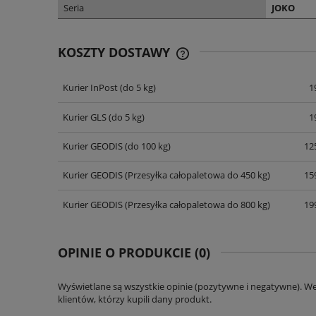
Seria
JOKO
KOSZTY DOSTAWY
Kurier InPost
(do 5 kg)
1
CENA NIE ZAWIERA EWENT
KOSZTÓW PŁATNOŚCI
Kurier GLS
(do 5 kg)
1
Kurier GEODIS
(do 100 kg)
125
Kurier GEODIS
(Przesyłka całopaletowa do 450 kg)
159
Kurier GEODIS
(Przesyłka całopaletowa do 800 kg)
199
OPINIE O PRODUKCIE (0)
Wyświetlane są wszystkie opinie (pozytywne i negatywne). W
klientów, którzy kupili dany produkt.