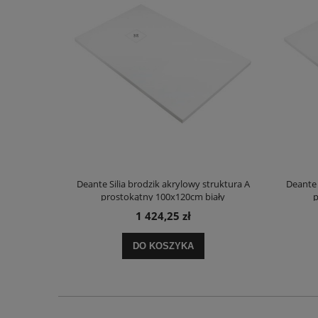
truktura A
Deante Silia brodzik akrylowy struktura A
Deante 
ały
prostokątny 100x120cm biały
p
1 424,25 zł
DO KOSZYKA