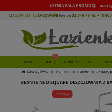
LETNIA FALA PROMOCJI - asort
MASZ PYTANIA?
ZADZWOŃ!
telefon
32 344 79 45
,
+48 600
MENU
PROMOCJE
NOWOŚCI
OUTLET
BLO
»
»
»
Strona główna
ŁAZIENKI
Baterie
Zestawy p
DEANTE NEO SQUARE DESZCZOWNIA Z B
promocja