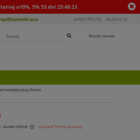
taniej o10%, 5%
53
dni
23
:
48
:
23
lep@lazienki.eco
ZAREJESTRUJ SIĘ
ZALOGUJ SIĘ
Koszyk:
(pusty)
 termostatyczną chrom
ć
ł
- Kurier InPost
sprawdź formy dostawy