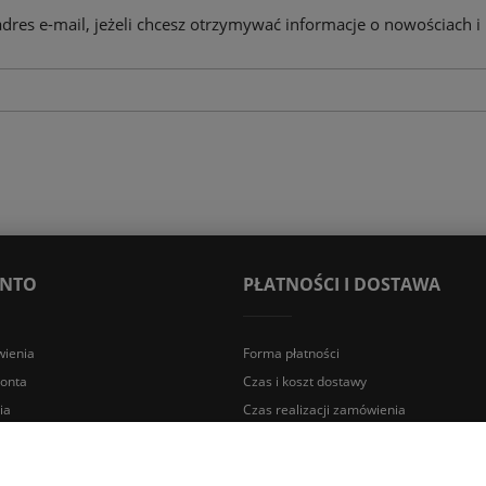
adres e-mail, jeżeli chcesz otrzymywać informacje o nowościach i
ONTO
PŁATNOŚCI I DOSTAWA
ienia
Forma płatności
konta
Czas i koszt dostawy
ia
Czas realizacji zamówienia
a Śląska | E-mail: sklep@lazienki.eco | Tel.: 600 012 164 lub 600 012 159 |