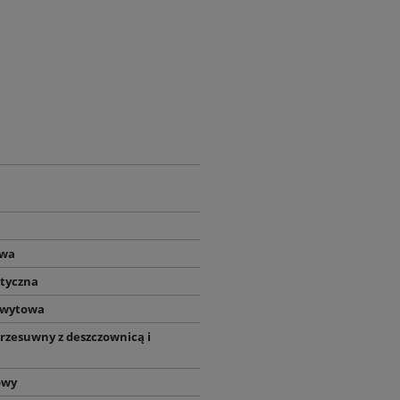
owa
tyczna
hwytowa
rzesuwny z deszczownicą i
owy