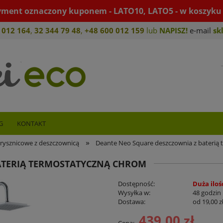
yment oznaczony kuponem - LATO10, LATO5 - w koszyku 
 012 164
,
32 344 79 4
8
,
+4
8 600 012 159
lub
NAPISZ!
e-mail
sk
G
KONTAKT
»
rysznicowe z deszczownicą
Deante Neo Square deszczownia z baterią
ATERIĄ TERMOSTATYCZNĄ CHROM
Dostępność:
Duża iloś
Wysyłka w:
48 godzin
Dostawa:
od 19,00 z
439,00 zł