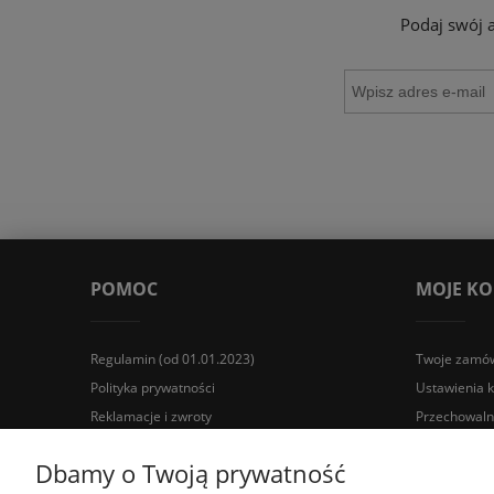
Podaj swój 
POMOC
MOJE K
Regulamin (od 01.01.2023)
Twoje zamów
Polityka prywatności
Ustawienia 
Reklamacje i zwroty
Przechowaln
Wyposażenie łazienek Łazienki.eco | Pawła 23, 41-708 Rud
Dbamy o Twoją prywatność