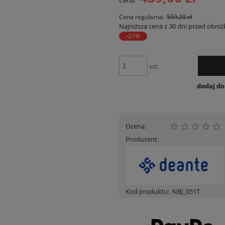
Cena:
Cena nie zawiera ewentua
płatności
Cena regularna:
559,20 zł
Najniższa cena z 30 dni przed obniż
-21%
szt.
dodaj d
Ocena:
Producent:
Kod produktu:
NBJ_051T