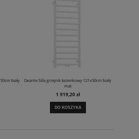
x50cm biały
Deante Silia grzejnik łazienkowy 121x50cm biały
Deante Ora
mat
1 919,20 zł
DO KOSZYKA