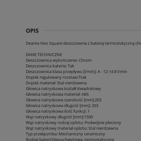
OPIS
Deante Neo Square deszczownia z baterią termostatyczną ch
DANE TECHNICZNE
Deszczownica wykończenie: Chrom
Deszczownica bateria: Tak
Deszczownica klasa przepływu [l/min]: A - 12-14.9 l/min
Drążek regulowany rozstaw:Ttak
Drążek materiał: Stal nierdzewna
Głowica natryskowa kształt:Kwadratowy
Głowica natryskowa materiał: ABS
Głowica natryskowa szerokość [mm]:203
Głowica natryskowa długość [mm]: 203
Głowica natryskowa ilość funkcji: 1
Wąż natryskowy długość [mm]:1500
Wąż natryskowy rodzaj oplotu: Podwójnie pleciony
Wąż natryskowy materiał oplotu: Stal nierdzewna
Typ przełącznika: Mechaniczny ceramiczny
Rodzaj baterii:Dwuuchwytowa, termostatyczna