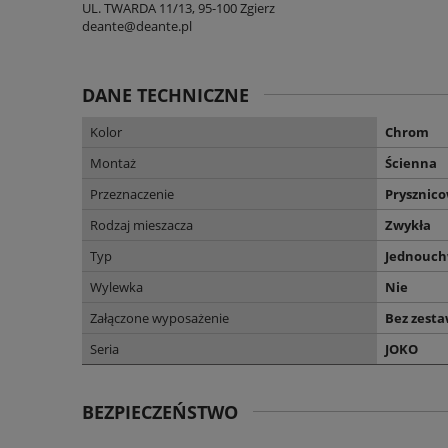
UL. TWARDA 11/13, 95-100 Zgierz
deante@deante.pl
DANE TECHNICZNE
Kolor
Chrom
Montaż
Ścienna
Przeznaczenie
Prysznic
Rodzaj mieszacza
Zwykła
Typ
Jednouc
Wylewka
Nie
Załączone wyposażenie
Bez zest
Seria
JOKO
BEZPIECZEŃSTWO