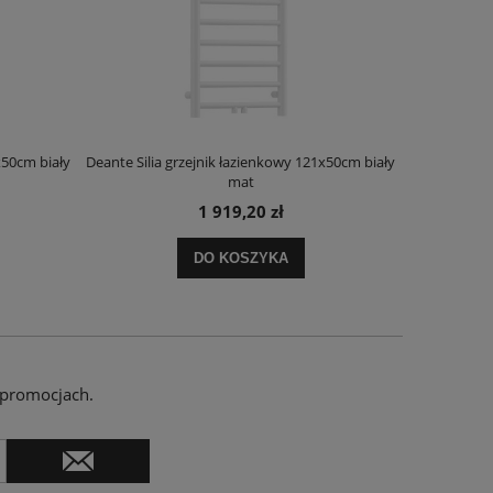
x50cm biały
Deante Silia grzejnik łazienkowy 121x50cm biały
Deante Ora
mat
1 919,20 zł
DO KOSZYKA
 promocjach.