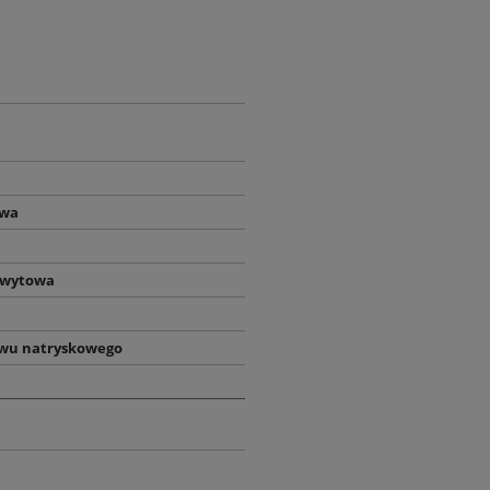
owa
hwytowa
awu natryskowego