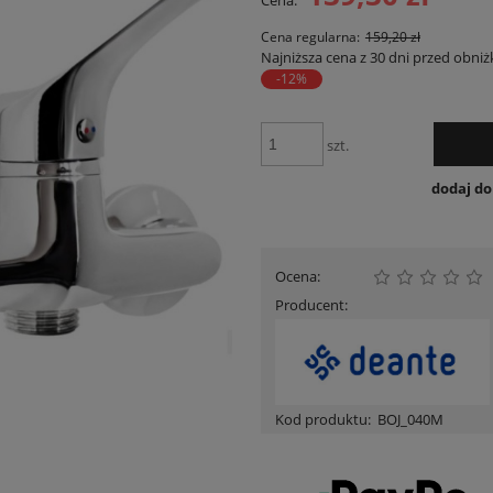
Cena:
Cena nie zawiera ewentua
płatności
Cena regularna:
159,20 zł
Najniższa cena z 30 dni przed obniż
-12%
szt.
dodaj d
Ocena:
Producent:
Kod produktu:
BOJ_040M