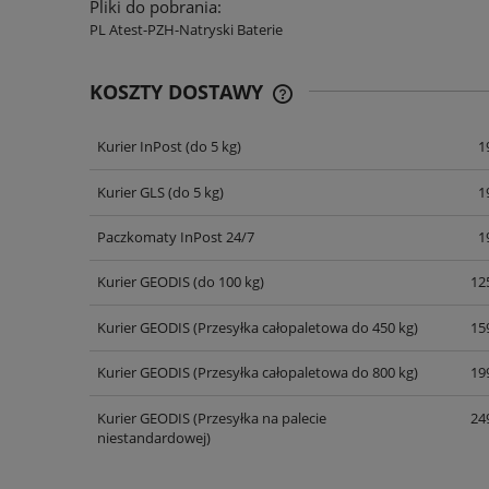
Pliki do pobrania:
PL Atest-PZH-Natryski Baterie
KOSZTY DOSTAWY
Kurier InPost
(do 5 kg)
1
CENA NIE ZAWIERA EWENT
KOSZTÓW PŁATNOŚCI
Kurier GLS
(do 5 kg)
1
Paczkomaty InPost 24/7
1
Kurier GEODIS
(do 100 kg)
125
Kurier GEODIS
(Przesyłka całopaletowa do 450 kg)
159
Kurier GEODIS
(Przesyłka całopaletowa do 800 kg)
199
Kurier GEODIS
(Przesyłka na palecie
249
niestandardowej)