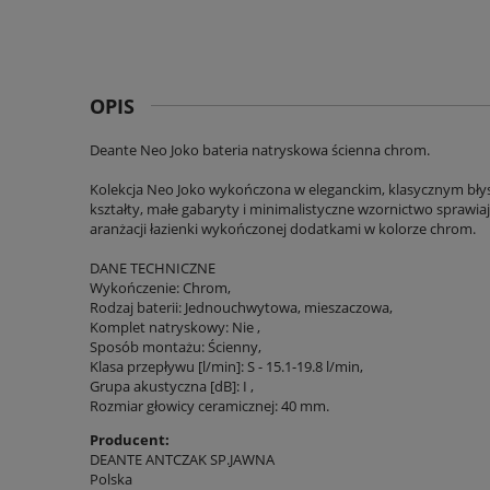
OPIS
Deante Neo Joko bateria natryskowa ścienna chrom.
Kolekcja Neo Joko wykończona w eleganckim, klasycznym bł
kształty, małe gabaryty i minimalistyczne wzornictwo sprawia
aranżacji łazienki wykończonej dodatkami w kolorze chrom.
DANE TECHNICZNE
Wykończenie: Chrom,
Rodzaj baterii: Jednouchwytowa, mieszaczowa,
Komplet natryskowy: Nie ,
Sposób montażu: Ścienny,
Klasa przepływu [l/min]: S - 15.1-19.8 l/min,
Grupa akustyczna [dB]: I ,
Rozmiar głowicy ceramicznej: 40 mm.
Producent:
DEANTE ANTCZAK SP.JAWNA
Polska