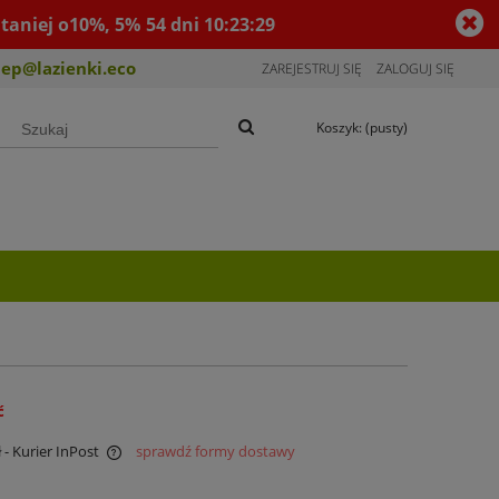
taniej o10%, 5%
54
dni
10
:
23
:
29
lep@lazienki.eco
ZAREJESTRUJ SIĘ
ZALOGUJ SIĘ
Koszyk:
(pusty)
ć
ł
- Kurier InPost
sprawdź formy dostawy