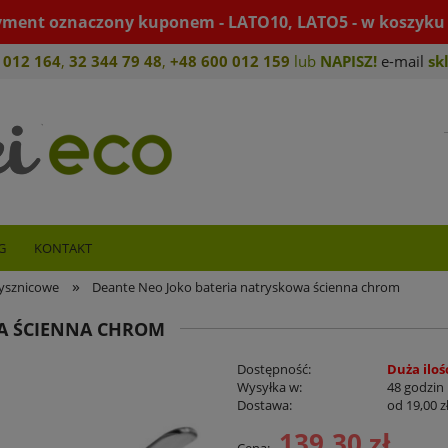
yment oznaczony kuponem - LATO10, LATO5 - w koszyku 
 012 164
,
32 344 79 4
8
,
+4
8 600 012 159
lub
NAPISZ!
e-mail
sk
G
KONTAKT
»
rysznicowe
Deante Neo Joko bateria natryskowa ścienna chrom
A ŚCIENNA CHROM
Dostępność:
Duża iloś
Wysyłka w:
48 godzin
Dostawa:
od 19,00 z
139,30 zł