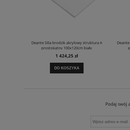
truktura A
Deante Silia brodzik akrylowy struktura A
Deante 
ały
prostokątny 100x120cm biały
p
1 424,25 zł
DO KOSZYKA
Podaj swój 