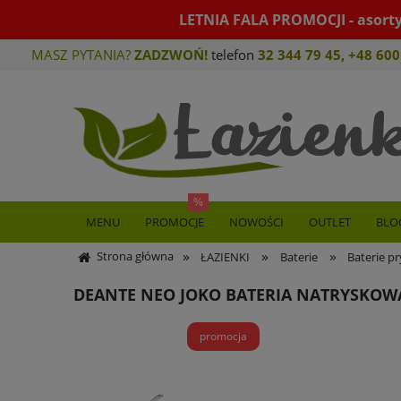
LETNIA FALA PROMOCJI - asort
MASZ PYTANIA?
ZADZWOŃ!
telefon
32 344 79 45
,
+48 600
MENU
PROMOCJE
NOWOŚCI
OUTLET
BLO
»
»
»
Strona główna
ŁAZIENKI
Baterie
Baterie p
DEANTE NEO JOKO BATERIA NATRYSKOW
promocja