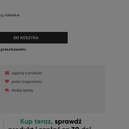
lnych kosztów
ką:
126,63 zł
DO KOSZYKA
o przechowalni
zapytaj o produkt
poleć znajomemu
dodaj opinię