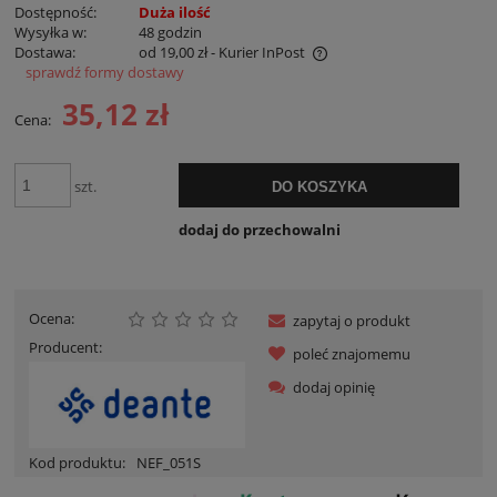
Dostępność:
Duża ilość
Wysyłka w:
48 godzin
Dostawa:
od 19,00 zł
- Kurier InPost
sprawdź formy dostawy
Cena nie zawiera ewentualnych kosztów płatności
35,12 zł
Cena:
szt.
DO KOSZYKA
dodaj do przechowalni
Ocena:
zapytaj o produkt
Producent:
poleć znajomemu
dodaj opinię
Kod produktu:
NEF_051S