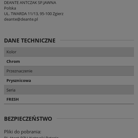
DEANTE ANTCZAK SP.JAWNA
Polska
UL. TWARDA 11/13, 95-100 Zgierz
deante@deante.pl
DANE TECHNICZNE
Kolor
Chrom
Przeznaczenie
Prysznicowa
Seria
FRESH
BEZPIECZEŃSTWO
Pliki do pobrania:
PL Atest-PZH-Natryski Baterie