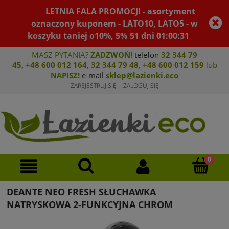
LETNIA FALA PROMOCJI - asortyment
oznaczony kuponem - LATO10, LATO5 - w
koszyku taniej o10%, 5%
51
dni
01
:
00
:
31
MASZ PYTANIA?
ZADZWOŃ!
telefon
32 344 79
45
,
+48 600 012 164
,
32 344 79 4
8
,
+4
8 600 012 159
lub
NAPISZ!
e-mail
sklep@lazienki.eco
ZAREJESTRUJ SIĘ
ZALOGUJ SIĘ
DEANTE NEO FRESH SŁUCHAWKA
NATRYSKOWA 2-FUNKCYJNA CHROM