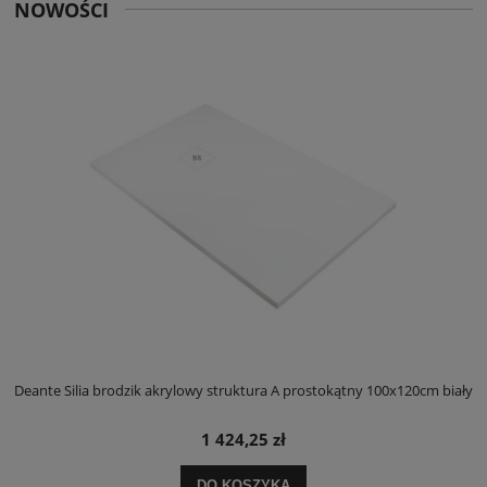
NOWOŚCI
ły
Deante Silia brodzik akrylowy struktura A prostokątny 100x120cm biały
D
1 424,25 zł
DO KOSZYKA