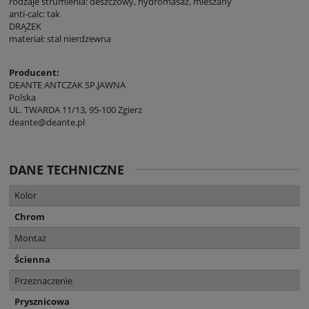
rodzaje strumienia: deszczowy, hydromasaż, mieszany
anti-calc: tak
DRĄŻEK
materiał: stal nierdzewna
Producent:
DEANTE ANTCZAK SP.JAWNA
Polska
UL. TWARDA 11/13, 95-100 Zgierz
deante@deante.pl
DANE TECHNICZNE
Kolor
Chrom
Montaż
Ścienna
Przeznaczenie
Prysznicowa