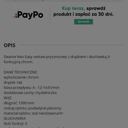
OPIS
Deante Neo Easy zestaw prysznicowy z drążkiem i słuchawką 3-
funkcyjną chrom.
DANE TECHNICZNE:
wykończenie: chrom
drążek: tak
klasa przepływu: A - 12-14.9 l/min
dodatkowe cechy: mydelniczka
WĄŻ
długość: 1500 mm
rodzaj oplotu: podwójnie pleciony
materiał oplotu: stal nierdzewna/li>
SŁUCHAWKA
ilość funkcji: 3