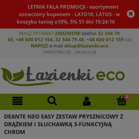
LETNIA FALA PROMOCJI - asortyment
oznaczony kuponem - LATO10, LATO5 - w
koszyku taniej o10%, 5%
51
dni
19
:
24
:
16
MASZ PYTANIA?
ZADZWOŃ!
telefon
32 344 79
45
,
+48 600 012 164
,
32 344 79 4
8
,
+4
8 600 012 159
lub
NAPISZ!
e-mail
sklep@lazienki.eco
ZAREJESTRUJ SIĘ
ZALOGUJ SIĘ
DEANTE NEO EASY ZESTAW PRYSZNICOWY Z
DRĄŻKIEM I SŁUCHAWKĄ 3-FUNKCYJNĄ
CHROM