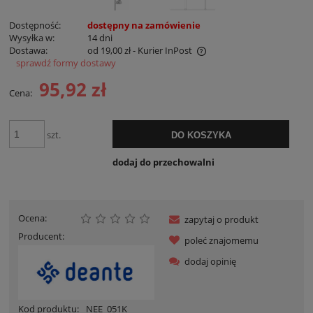
Dostępność:
dostępny na zamówienie
Wysyłka w:
14 dni
Dostawa:
od 19,00 zł
- Kurier InPost
sprawdź formy dostawy
Cena nie zawiera ewentualnych kosztów płatności
95,92 zł
Cena:
szt.
DO KOSZYKA
dodaj do przechowalni
Ocena:
zapytaj o produkt
Producent:
poleć znajomemu
dodaj opinię
Kod produktu:
NEE_051K