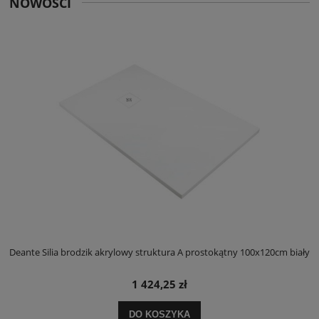
NOWOŚCI
ły
Deante Silia brodzik akrylowy struktura A prostokątny 100x120cm biały
D
1 424,25 zł
DO KOSZYKA