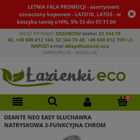
LETNIA FALA PROMOCJI - asortyment
oznaczony kuponem - LATO10, LATO5 - w
koszyku taniej o10%, 5%
53
dni
07
:
11
:
04
MASZ PYTANIA?
ZADZWOŃ!
telefon
32 344 79
45
,
+48 600 012 164
,
32 344 79 4
8
,
+4
8 600 012 159
lub
NAPISZ!
e-mail
sklep@lazienki.eco
ZAREJESTRUJ SIĘ
ZALOGUJ SIĘ
DEANTE NEO EASY SŁUCHAWKA
NATRYSKOWA 3-FUNKCYJNA CHROM