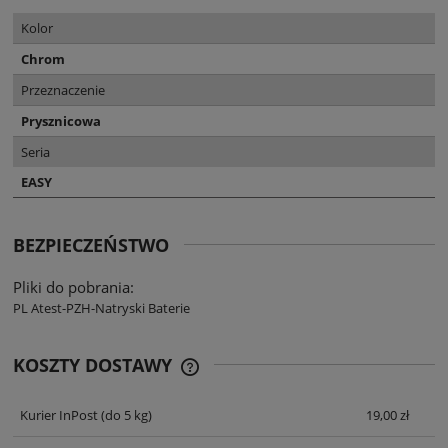
Kolor
Chrom
Przeznaczenie
Prysznicowa
Seria
EASY
BEZPIECZEŃSTWO
Pliki do pobrania:
PL Atest-PZH-Natryski Baterie
KOSZTY DOSTAWY
CENA NIE ZAWIERA EWENTUALNYCH
KOSZTÓW PŁATNOŚCI
Kurier InPost
(do 5 kg)
19,00 zł