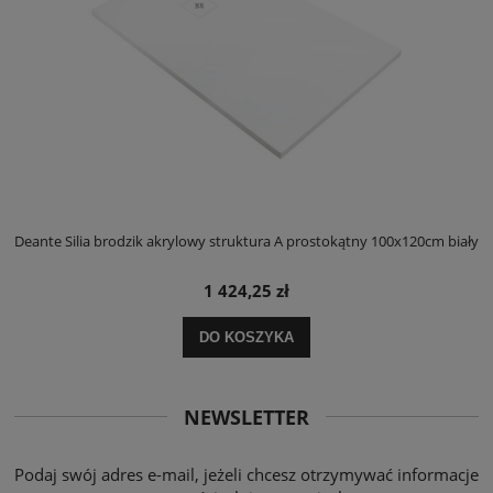
ły
Deante Silia brodzik akrylowy struktura A prostokątny 100x120cm biały
D
1 424,25 zł
DO KOSZYKA
NEWSLETTER
Podaj swój adres e-mail, jeżeli chcesz otrzymywać informacje