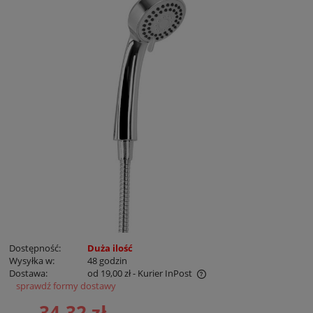
Dostępność:
Duża ilość
Wysyłka w:
48 godzin
Dostawa:
od 19,00 zł
- Kurier InPost
sprawdź formy dostawy
Cena nie zawiera ewentualnych kosztów płatności
34,32 zł