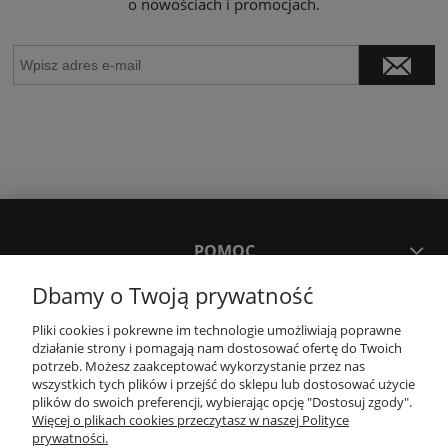
o nowościach i promocjach.
POMOC
Dbamy o Twoją prywatność
MOJE KONTO
Pliki cookies i pokrewne im technologie umożliwiają poprawne
działanie strony i pomagają nam dostosować ofertę do Twoich
potrzeb. Możesz zaakceptować wykorzystanie przez nas
PŁATNOŚCI I DOSTAWA
wszystkich tych plików i przejść do sklepu lub dostosować użycie
plików do swoich preferencji, wybierając opcję "Dostosuj zgody".
Więcej o plikach cookies przeczytasz w naszej Polityce
KONTAKT
prywatności.