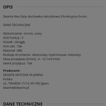
OPIS
Deante Neo Easy słuchawka natryskowa 3-funkcyjna chrom.
DANE TECHNICZNE
Wykończenie : chrom, szary
Ilość funkcji : 3
Kształt : okrągły
Anti-calc : Tak
Materiał : ABS
Rodzaje strumienia : deszczowy, hydromasaż, mieszany
Klasa przepływu [l/min] : A - 12-14.9 l/min
Gwint przyłącza : Tak
Producent:
DEANTE ANTCZAK SP.JAWNA
Polska
UL. TWARDA 11/13, 95-100 Zgierz
deante@deante.pl
DANE TECHNICZNE