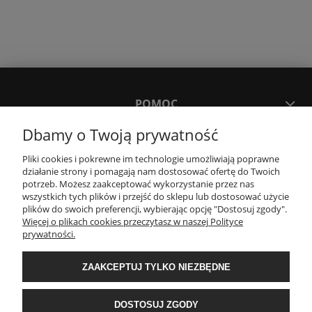
POMOC
Dbamy o Twoją prywatność
MOJE KONTO
Pliki cookies i pokrewne im technologie umożliwiają poprawne
działanie strony i pomagają nam dostosować ofertę do Twoich
potrzeb. Możesz zaakceptować wykorzystanie przez nas
PŁATNOŚCI I DOSTAWA
wszystkich tych plików i przejść do sklepu lub dostosować użycie
plików do swoich preferencji, wybierając opcję "Dostosuj zgody".
Więcej o plikach cookies przeczytasz w naszej Polityce
KONTAKT
prywatności.
ZAAKCEPTUJ TYLKO NIEZBĘDNE
Wyposażenie łazienek Łazienki.eco | Pawła 23, 41-708 Ruda Śląska | E-mail:
sklep@lazienki.eco | Tel.: 600 012 164 lub 600 012 159 | TGS Przemysław
Stoń | NIP: 6312213594 | REGON: 276403698
DOSTOSUJ ZGODY