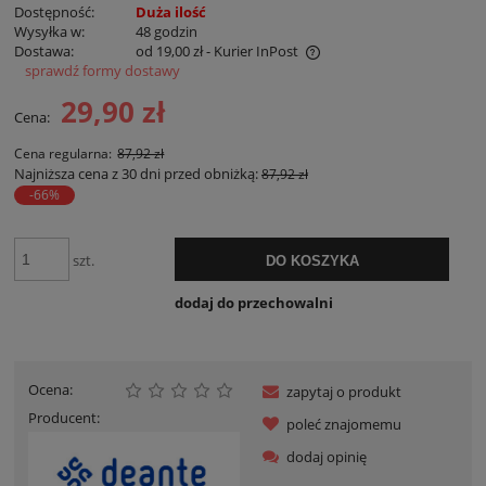
Dostępność:
Duża ilość
Wysyłka w:
48 godzin
Dostawa:
od 19,00 zł
- Kurier InPost
sprawdź formy dostawy
Cena nie zawiera ewentualnych kosztów płatności
29,90 zł
Cena:
Cena regularna:
87,92 zł
Najniższa cena z 30 dni przed obniżką:
87,92 zł
-66%
szt.
DO KOSZYKA
dodaj do przechowalni
Ocena:
zapytaj o produkt
Producent:
poleć znajomemu
dodaj opinię