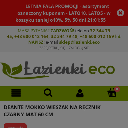
LETNIA FALA PROMOCJI - asortyment
oznaczony kuponem - LATO10, LATO5 - w
koszyku taniej o10%, 5%
50
dni
21
:
01
:
55
MASZ PYTANIA?
ZADZWOŃ!
telefon
32 344 79
45
,
+48 600 012 164
,
32 344 79 4
8
,
+4
8 600 012 159
lub
NAPISZ!
e-mail
sklep@lazienki.eco
ZAREJESTRUJ SIĘ
ZALOGUJ SIĘ
DEANTE MOKKO WIESZAK NA RĘCZNIK
CZARNY MAT 60 CM
promocja