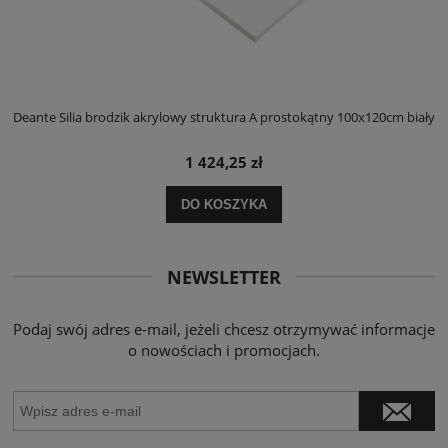
ły
Deante Silia brodzik akrylowy struktura A prostokątny 100x120cm biały
D
1 424,25 zł
DO KOSZYKA
NEWSLETTER
Podaj swój adres e-mail, jeżeli chcesz otrzymywać informacje
o nowościach i promocjach.