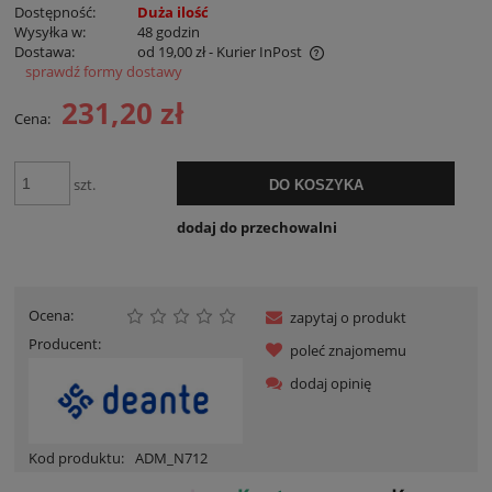
Dostępność:
Duża ilość
Wysyłka w:
48 godzin
Dostawa:
od 19,00 zł
- Kurier InPost
sprawdź formy dostawy
Cena nie zawiera ewentualnych kosztów płatności
231,20 zł
Cena:
szt.
DO KOSZYKA
dodaj do przechowalni
Ocena:
zapytaj o produkt
Producent:
poleć znajomemu
dodaj opinię
Kod produktu:
ADM_N712