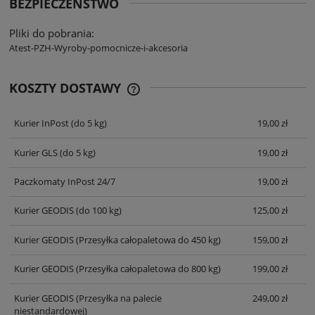
BEZPIECZEŃSTWO
Pliki do pobrania:
Atest-PZH-Wyroby-pomocnicze-i-akcesoria
KOSZTY DOSTAWY
CENA NIE ZAWIERA EWENTUALNYCH
KOSZTÓW PŁATNOŚCI
Kurier InPost
(do 5 kg)
19,00 zł
Kurier GLS
(do 5 kg)
19,00 zł
Paczkomaty InPost 24/7
19,00 zł
Kurier GEODIS
(do 100 kg)
125,00 zł
Kurier GEODIS
(Przesyłka całopaletowa do 450 kg)
159,00 zł
Kurier GEODIS
(Przesyłka całopaletowa do 800 kg)
199,00 zł
Kurier GEODIS
(Przesyłka na palecie
249,00 zł
niestandardowej)