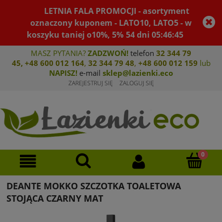
LETNIA FALA PROMOCJI - asortyment
oznaczony kuponem - LATO10, LATO5 - w
koszyku taniej o10%, 5%
54
dni
05
:
46
:
44
MASZ PYTANIA?
ZADZWOŃ!
telefon
32 344 79
45
,
+48 600 012 164
,
32 344 79 4
8
,
+4
8 600 012 159
lub
NAPISZ!
e-mail
sklep@lazienki.eco
ZAREJESTRUJ SIĘ
ZALOGUJ SIĘ
DEANTE MOKKO SZCZOTKA TOALETOWA
STOJĄCA CZARNY MAT