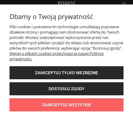
POMOC
Dbamy o Twoją prywatność
MOJE KONTO
Pliki cookies i pokrewne im technologie umożliwiają poprawne
działanie strony i pomagają nam dostosować ofertę do Twoich
potrzeb. Możesz zaakceptować wykorzystanie przez nas
PŁATNOŚCI I DOSTAWA
wszystkich tych plików i przejść do sklepu lub dostosować użycie
plików do swoich preferencji, wybierając opcję "Dostosuj zgody".
Więcej o plikach cookies przeczytasz w naszej Polityce
KONTAKT
prywatności.
ZAAKCEPTUJ TYLKO NIEZBĘDNE
Wyposażenie łazienek Łazienki.eco | Pawła 23, 41-708 Ruda Śląska | E-mail:
sklep@lazienki.eco | Tel.: 600 012 164 lub 600 012 159 | TGS Przemysław
Stoń | NIP: 6312213594 | REGON: 276403698
DOSTOSUJ ZGODY
ZAAKCEPTUJ WSZYSTKIE
POKAŻ PEŁNĄ WERSJĘ STRONY