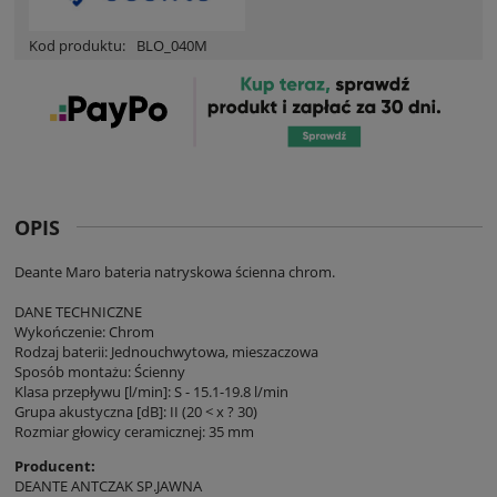
Kod produktu:
BLO_040M
OPIS
Deante Maro bateria natryskowa ścienna chrom.
DANE TECHNICZNE
Wykończenie: Chrom
Rodzaj baterii: Jednouchwytowa, mieszaczowa
Sposób montażu: Ścienny
Klasa przepływu [l/min]: S - 15.1-19.8 l/min
Grupa akustyczna [dB]: II (20 < x ? 30)
Rozmiar głowicy ceramicznej: 35 mm
Producent:
DEANTE ANTCZAK SP.JAWNA