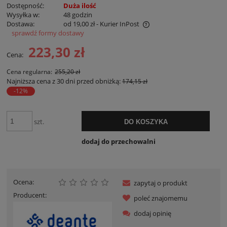
Dostępność:
Duża ilość
Wysyłka w:
48 godzin
Dostawa:
od 19,00 zł
- Kurier InPost
sprawdź formy dostawy
Cena nie zawiera ewentualnych kosztów płatności
223,30 zł
Cena:
Cena regularna:
255,20 zł
Najniższa cena z 30 dni przed obniżką:
174,15 zł
-12%
szt.
DO KOSZYKA
dodaj do przechowalni
Ocena:
zapytaj o produkt
Producent:
poleć znajomemu
dodaj opinię