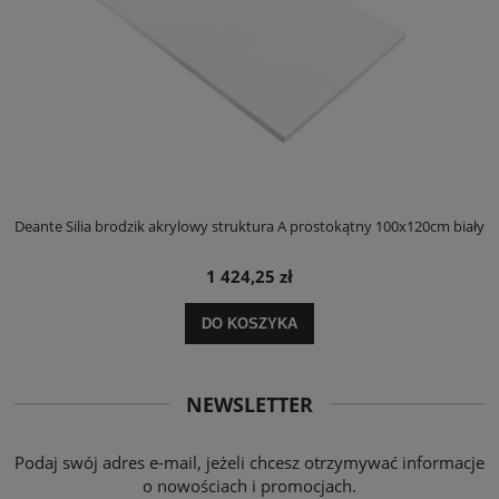
ły
Deante Silia brodzik akrylowy struktura A prostokątny 100x120cm biały
D
1 424,25 zł
DO KOSZYKA
NEWSLETTER
Podaj swój adres e-mail, jeżeli chcesz otrzymywać informacje
o nowościach i promocjach.