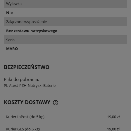
Wylewka
Nie
Załączone wyposażenie
Bez zestawu natryskowego
Seria
MARO
BEZPIECZEŃSTWO
Pliki do pobrania:
PL Atest-PZH-Natryski Baterie
KOSZTY DOSTAWY
CENA NIE ZAWIERA EWENTUALNYCH
KOSZTÓW PŁATNOŚCI
Kurier InPost
(do 5 kg)
19,00 zł
Kurier GLS
(do 5 kg)
19,00 zł