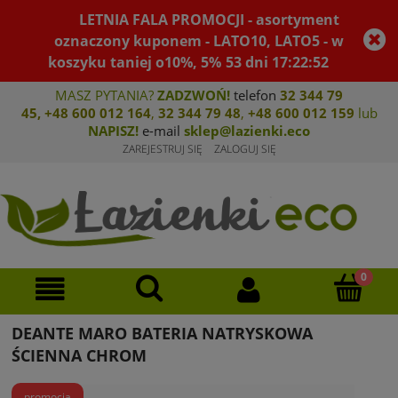
LETNIA FALA PROMOCJI - asortyment
oznaczony kuponem - LATO10, LATO5 - w
koszyku taniej o10%, 5%
53
dni
17
:
22
:
52
MASZ PYTANIA?
ZADZWOŃ!
telefon
32 344 79
45
,
+48 600 012 164
,
32 344 79 4
8
,
+4
8 600 012 159
lub
NAPISZ!
e-mail
sklep@lazienki.eco
ZAREJESTRUJ SIĘ
ZALOGUJ SIĘ
DEANTE MARO BATERIA NATRYSKOWA
ŚCIENNA CHROM
promocja