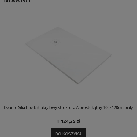
NOWOŚCI
ły
Deante Silia brodzik akrylowy struktura A prostokątny 100x120cm biały
D
1 424,25 zł
DO KOSZYKA