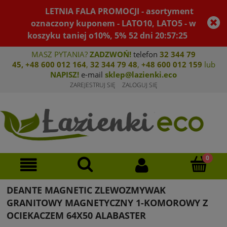
LETNIA FALA PROMOCJI - asortyment
oznaczony kuponem - LATO10, LATO5 - w
koszyku taniej o10%, 5%
52
dni
20
:
57
:
25
MASZ PYTANIA?
ZADZWOŃ!
telefon
32 344 79
45
,
+48 600 012 164
,
32 344 79 4
8
,
+4
8 600 012 159
lub
NAPISZ!
e-mail
sklep@lazienki.eco
ZAREJESTRUJ SIĘ
ZALOGUJ SIĘ
DEANTE MAGNETIC ZLEWOZMYWAK
GRANITOWY MAGNETYCZNY 1-KOMOROWY Z
OCIEKACZEM 64X50 ALABASTER