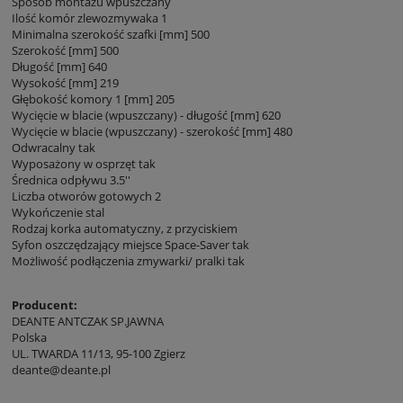
Sposób montażu wpuszczany
Ilość komór zlewozmywaka 1
Minimalna szerokość szafki [mm] 500
Szerokość [mm] 500
Długość [mm] 640
Wysokość [mm] 219
Głębokość komory 1 [mm] 205
Wycięcie w blacie (wpuszczany) - długość [mm] 620
Wycięcie w blacie (wpuszczany) - szerokość [mm] 480
Odwracalny tak
Wyposażony w osprzęt tak
Średnica odpływu 3.5''
Liczba otworów gotowych 2
Wykończenie stal
Rodzaj korka automatyczny, z przyciskiem
Syfon oszczędzający miejsce Space-Saver tak
Możliwość podłączenia zmywarki/ pralki tak
Producent:
DEANTE ANTCZAK SP.JAWNA
Polska
UL. TWARDA 11/13, 95-100 Zgierz
deante@deante.pl