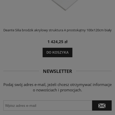
ły
Deante Silia brodzik akrylowy struktura A prostokątny 100x120cm biały
D
1 424,25 zł
DO KOSZYKA
NEWSLETTER
Podaj swój adres e-mail, jeżeli chcesz otrzymywać informacje
o nowościach i promocjach.