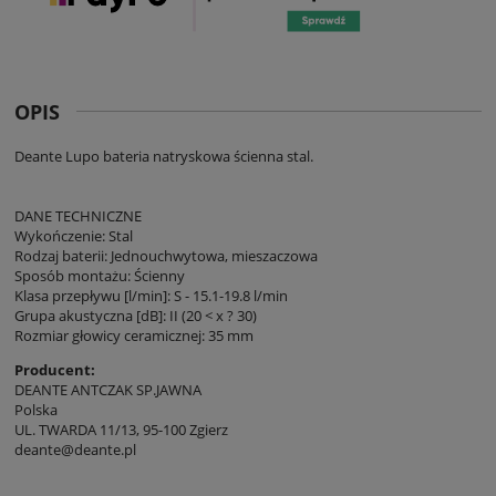
OPIS
Deante Lupo bateria natryskowa ścienna stal.
DANE TECHNICZNE
Wykończenie: Stal
Rodzaj baterii: Jednouchwytowa, mieszaczowa
Sposób montażu: Ścienny
Klasa przepływu [l/min]: S - 15.1-19.8 l/min
Grupa akustyczna [dB]: II (20 < x ? 30)
Rozmiar głowicy ceramicznej: 35 mm
Producent:
DEANTE ANTCZAK SP.JAWNA
Polska
UL. TWARDA 11/13, 95-100 Zgierz
deante@deante.pl