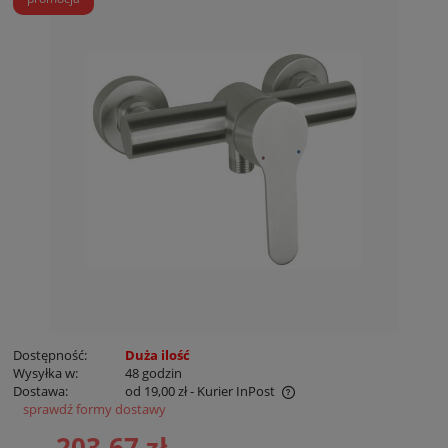
Dostępność:
Duża ilość
Wysyłka w:
48 godzin
Dostawa:
od 19,00 zł
- Kurier InPost
sprawdź formy dostawy
Cena nie zawiera ewentualnych kosztów płatności
203,67 zł