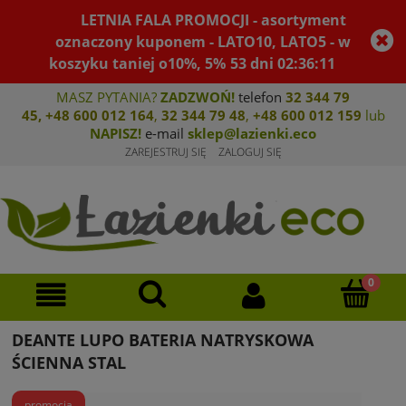
LETNIA FALA PROMOCJI - asortyment
oznaczony kuponem - LATO10, LATO5 - w
koszyku taniej o10%, 5%
53
dni
02
:
36
:
11
MASZ PYTANIA?
ZADZWOŃ!
telefon
32 344 79
45
,
+48 600 012 164
,
32 344 79 4
8
,
+4
8 600 012 159
lub
NAPISZ!
e-mail
sklep@lazienki.eco
ZAREJESTRUJ SIĘ
ZALOGUJ SIĘ
DEANTE LUPO BATERIA NATRYSKOWA
ŚCIENNA STAL
promocja