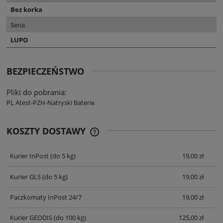
Bez korka
Seria
LUPO
BEZPIECZEŃSTWO
Pliki do pobrania:
PL Atest-PZH-Natryski Baterie
KOSZTY DOSTAWY
CENA NIE ZAWIERA EWENTUALNYCH
KOSZTÓW PŁATNOŚCI
Kurier InPost
(do 5 kg)
19,00 zł
Kurier GLS
(do 5 kg)
19,00 zł
Paczkomaty InPost 24/7
19,00 zł
Kurier GEODIS
(do 100 kg)
125,00 zł