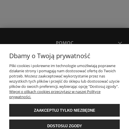
POMOC
Dbamy o Twoją prywatność
MOJE KONTO
Pliki cookies i pokrewne im technologie umożliwiają poprawne
działanie strony i pomagają nam dostosować ofertę do Twoich
potrzeb. Możesz zaakceptować wykorzystanie przez nas
PŁATNOŚCI I DOSTAWA
wszystkich tych plików i przejść do sklepu lub dostosować użycie
plików do swoich preferencji, wybierając opcję "Dostosuj zgody".
Więcej o plikach cookies przeczytasz w naszej Polityce
KONTAKT
prywatności.
ZAAKCEPTUJ TYLKO NIEZBĘDNE
Wyposażenie łazienek Łazienki.eco | Pawła 23, 41-708 Ruda Śląska | E-mail:
sklep@lazienki.eco | Tel.: 600 012 164 lub 600 012 159 | TGS Przemysław
Stoń | NIP: 6312213594 | REGON: 276403698
DOSTOSUJ ZGODY