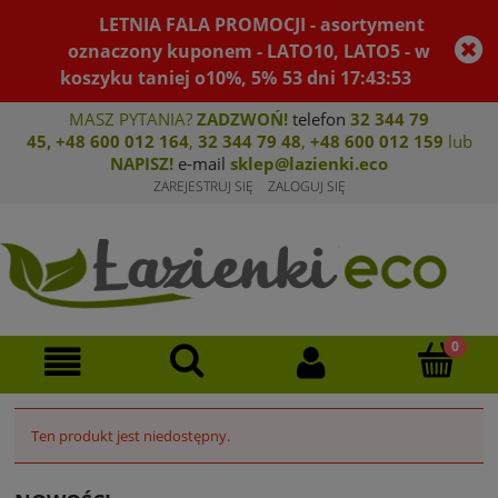
LETNIA FALA PROMOCJI - asortyment
oznaczony kuponem - LATO10, LATO5 - w
koszyku taniej o10%, 5%
53
dni
17
:
43
:
52
MASZ PYTANIA?
ZADZWOŃ!
telefon
32 344 79
45
,
+48 600 012 164
,
32 344 79 4
8
,
+4
8 600 012 159
lub
NAPISZ!
e-mail
sklep@lazienki.eco
ZAREJESTRUJ SIĘ
ZALOGUJ SIĘ
Ten produkt jest niedostępny.