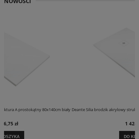
NOWOŚCI
cm biały
Deante Silia brodzik akrylowy struktura A prostokątny 100x120cm b
1 424,25 zł
DO KOSZYKA