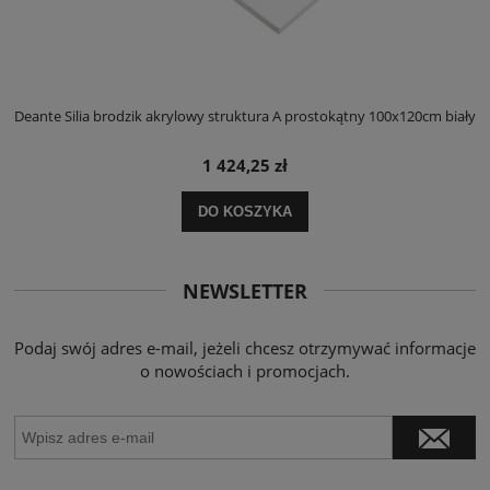
ły
Deante Silia brodzik akrylowy struktura A prostokątny 100x120cm biały
D
1 424,25 zł
DO KOSZYKA
NEWSLETTER
Podaj swój adres e-mail, jeżeli chcesz otrzymywać informacje
o nowościach i promocjach.