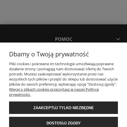
POMOC
Dbamy o Twoją prywatność
MOJE KONTO
Pliki cookies i pokrewne im technologie umożliwiają poprawne
działanie strony i pomagają nam dostosować ofertę do Twoich
PŁATNOŚCI I DOSTAWA
potrzeb. Możesz zaakceptować wykorzystanie przez nas
wszystkich tych plików i przejść do sklepu lub dostosować użycie
plików do swoich preferencji, wybierając opcję "Dostosuj zgody".
Więcej o plikach cookies przeczytasz w naszej Polityce
KONTAKT
prywatności.
Wyposażenie łazienek Łazienki.eco | Pawła 23, 41-708 Ruda Śląska | E-mail:
ZAAKCEPTUJ TYLKO NIEZBĘDNE
sklep@lazienki.eco | Tel.: 600 012 164 lub 600 012 159 | TGS Przemysław
Stoń | NIP: 6312213594 | REGON: 276403698
DOSTOSUJ ZGODY