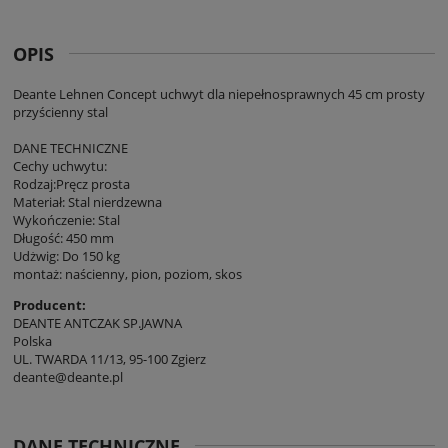
OPIS
Deante Lehnen Concept uchwyt dla niepełnosprawnych 45 cm prosty
przyścienny stal
DANE TECHNICZNE
Cechy uchwytu:
Rodzaj:Pręcz prosta
Materiał: Stal nierdzewna
Wykończenie: Stal
Długość: 450 mm
Udżwig: Do 150 kg
montaż: naścienny, pion, poziom, skos
Producent:
DEANTE ANTCZAK SP.JAWNA
Polska
UL. TWARDA 11/13, 95-100 Zgierz
deante@deante.pl
DANE TECHNICZNE