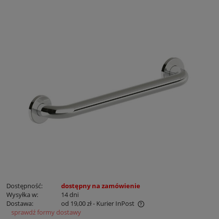
Dostępność:
dostępny na zamówienie
Wysyłka w:
14 dni
Dostawa:
od 19,00 zł
- Kurier InPost
sprawdź formy dostawy
Cena nie zawiera ewentualnych kosztów płatności