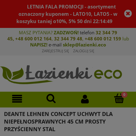
LETNIA FALA PROMOCJI - asortyment
oznaczony kuponem - LATO10, LATO5 - w
koszyku taniej o10%, 5%
50
dni
22
:
14
:
49
MASZ PYTANIA?
ZADZWOŃ!
telefon
32 344 79
45
,
+48 600 012 164
,
32 344 79 4
8
,
+4
8 600 012 159
lub
NAPISZ!
e-mail
sklep@lazienki.eco
ZAREJESTRUJ SIĘ
ZALOGUJ SIĘ
DEANTE LEHNEN CONCEPT UCHWYT DLA
NIEPEŁNOSPRAWNYCH 45 CM PROSTY
PRZYŚCIENNY STAL