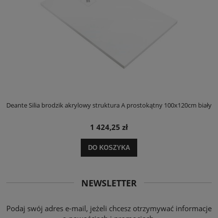
ły
Deante Silia brodzik akrylowy struktura A prostokątny 100x120cm biały
D
1 424,25 zł
DO KOSZYKA
NEWSLETTER
Podaj swój adres e-mail, jeżeli chcesz otrzymywać informacje