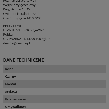
Rozmiar aeratora: M24
Wężyk przyłączeniowy:
Długość [mm]: 450
Gwint od instalacji: 1/2''
Gwint przyłącza: M10, 3/8''
Producent:
DEANTE ANTCZAK SP.JAWNA
Polska
UL. TWARDA 11/13, 95-100 Zgierz
deante@deante.pl
DANE TECHNICZNE
Kolor
Czarny
Montaż
Stojąca
Przeznaczenie
Umywalkowa