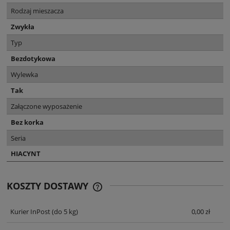
Rodzaj mieszacza
Zwykła
Typ
Bezdotykowa
Wylewka
Tak
Załączone wyposażenie
Bez korka
Seria
HIACYNT
KOSZTY DOSTAWY
CENA NIE ZAWIERA EWENTUALNYCH
KOSZTÓW PŁATNOŚCI
Kurier InPost
(do 5 kg)
0,00 zł