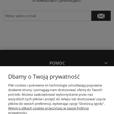
o nowościach i promocjach.
POMOC
Dbamy o Twoją prywatność
MOJE KONTO
Pliki cookies i pokrewne im technologie umożliwiają poprawne
działanie strony i pomagają nam dostosować ofertę do Twoich
PŁATNOŚCI I DOSTAWA
potrzeb. Możesz zaakceptować wykorzystanie przez nas
wszystkich tych plików i przejść do sklepu lub dostosować użycie
plików do swoich preferencji, wybierając opcję "Dostosuj zgody".
Więcej o plikach cookies przeczytasz w naszej Polityce
KONTAKT
prywatności.