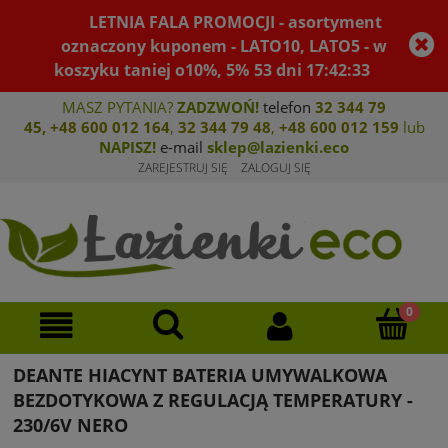
LETNIA FALA PROMOCJI - asortyment
oznaczony kuponem - LATO10, LATO5 - w
koszyku taniej o10%, 5%
53
dni
17
:
42
:
33
MASZ PYTANIA?
ZADZWOŃ!
telefon
32 344 79
45
,
+48 600 012 164
,
32 344 79 4
8
,
+4
8 600 012 159
lub
NAPISZ!
e-mail
sklep@lazienki.eco
ZAREJESTRUJ SIĘ
ZALOGUJ SIĘ
DEANTE HIACYNT BATERIA UMYWALKOWA
BEZDOTYKOWA Z REGULACJĄ TEMPERATURY -
230/6V NERO