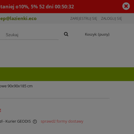
taniej o10%, 5%
52
dni
00
:
50
:
31
lep@lazienki.eco
ZAREJESTRUJ SIĘ
ZALOGUJ SIĘ
Koszyk:
(pusty)
itowe 90x90x185 cm
ć
zł
- Kurier GEODIS
sprawdź formy dostawy