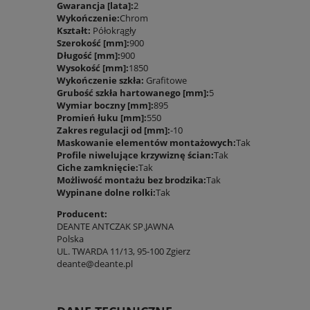
Gwarancja [lata]:
2
Wykończenie:
Chrom
Kształt:
Półokrągły
Szerokość [mm]:
900
Długość [mm]:
900
Wysokość [mm]:
1850
Wykończenie szkła:
Grafitowe
Grubość szkła hartowanego [mm]:
5
Wymiar boczny [mm]:
895
Promień łuku [mm]:
550
Zakres regulacji od [mm]:
-10
Maskowanie elementów montażowych:
Tak
Profile niwelujące krzywiznę ścian:
Tak
Ciche zamknięcie:
Tak
Możliwość montażu bez brodzika:
Tak
Wypinane dolne rolki:
Tak
Producent:
DEANTE ANTCZAK SP.JAWNA
Polska
UL. TWARDA 11/13, 95-100 Zgierz
deante@deante.pl