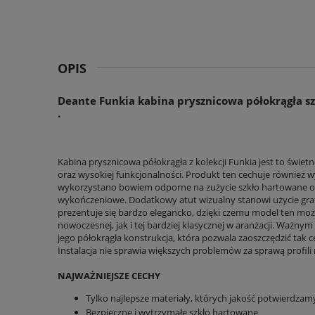
OPIS
Deante Funkia kabina prysznicowa półokrągła s
.
Kabina prysznicowa półokrągła z kolekcji Funkia jest to świ
oraz wysokiej funkcjonalności. Produkt ten cechuje również 
wykorzystano bowiem odporne na zużycie szkło hartowane 
wykończeniowe. Dodatkowy atut wizualny stanowi użycie graf
prezentuje się bardzo elegancko, dzięki czemu model ten mo
nowoczesnej, jak i tej bardziej klasycznej w aranżacji. Ważny
jego półokrągła konstrukcja, która pozwala zaoszczędzić tak
Instalacja nie sprawia większych problemów za sprawą profili 
NAJWAŻNIEJSZE CECHY
Tylko najlepsze materiały, których jakość potwierdza
Bezpieczne i wytrzymałe szkło hartowane