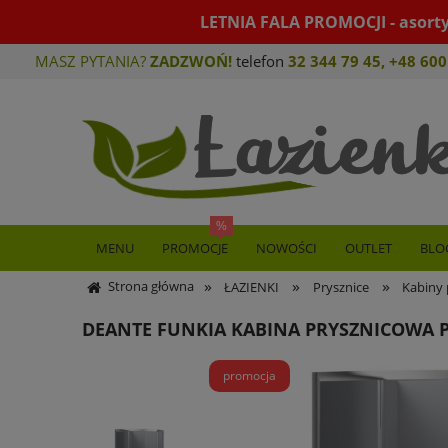
LETNIA FALA PROMOCJI - asort
MASZ PYTANIA?
ZADZWOŃ!
telefon
32 344 79 45
,
+48 600
MENU
PROMOCJE
NOWOŚCI
OUTLET
BLO
»
»
»
Strona główna
ŁAZIENKI
Prysznice
Kabiny 
DEANTE FUNKIA KABINA PRYSZNICOWA 
promocja