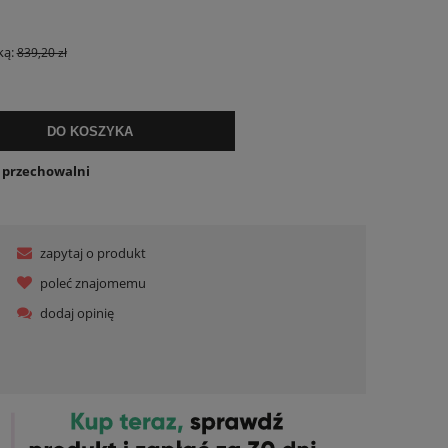
ualnych kosztów
ką:
839,20 zł
DO KOSZYKA
o przechowalni
zapytaj o produkt
poleć znajomemu
dodaj opinię