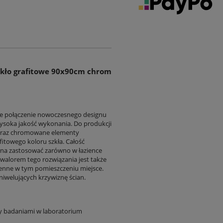
zkło grafitowe 90x90cm chrom
etne połączenie nowoczesnego designu
wysoka jakość wykonania. Do produkcji
oraz chromowane elementy
itowego koloru szkła. Całość
żna zastosować zarówno w łazience
m walorem tego rozwiązania jest także
 cenne w tym pomieszczeniu miejsce.
niwelujących krzywiznę ścian.
my badaniami w laboratorium