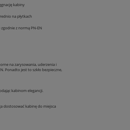
lęgnację kabiny
rednio na płytkach
ie zgodnie z normą PN-EN
orne na zarysowania, uderzenia i
. Ponadto jest to szkło bezpieczne,
dając kabinom elegancji.
aga dostosować kabinę do miejsca