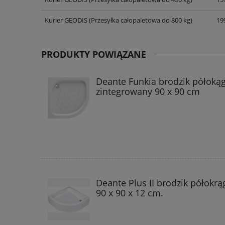
CENA NIE ZAWIERA EWENT
KOSZTÓW PŁATNOŚCI
Kurier GEODIS
(Przesyłka całopaletowa do 800 kg)
199
PRODUKTY POWIĄZANE
Deante Funkia brodzik półokąg
zintegrowany 90 x 90 cm
Deante Plus II brodzik półokrą
90 x 90 x 12 cm.