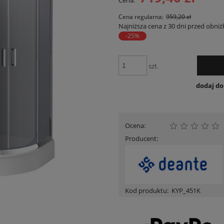
Cena:
Cena nie zawiera ewent
płatności
Cena regularna:
959,20 zł
Najniższa cena z 30 dni przed obniż
-25%
szt.
dodaj d
Ocena:
Producent:
Kod produktu:
KYP_451K