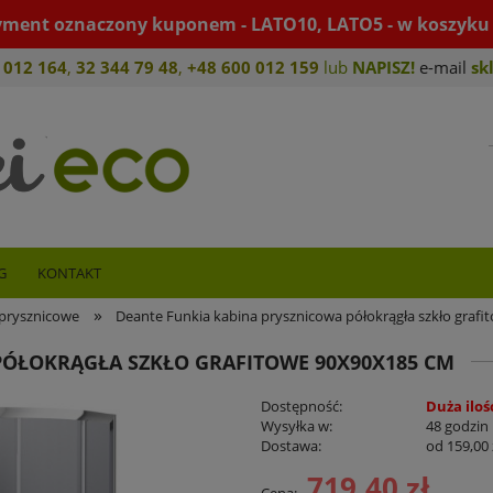
yment oznaczony kuponem - LATO10, LATO5 - w koszyku 
 012 164
,
32 344 79 4
8
,
+4
8 600 012 159
lub
NAPISZ!
e-mail
sk
G
KONTAKT
»
prysznicowe
Deante Funkia kabina prysznicowa półokrągła szkło graf
PÓŁOKRĄGŁA SZKŁO GRAFITOWE 90X90X185 CM
Dostępność:
Duża iloś
Wysyłka w:
48 godzin
Dostawa:
od 159,00 
719,40 zł