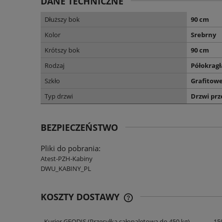
DANE TECHNICZNE
Dłuższy bok
90 cm
Kolor
Srebrny
Krótszy bok
90 cm
Rodzaj
Półokragł
Szkło
Grafitow
Typ drzwi
Drzwi pr
BEZPIECZEŃSTWO
Pliki do pobrania:
Atest-PZH-Kabiny
DWU_KABINY_PL
KOSZTY DOSTAWY
Kurier GEODIS
(Przesyłka całopaletowa do 450 kg)
159