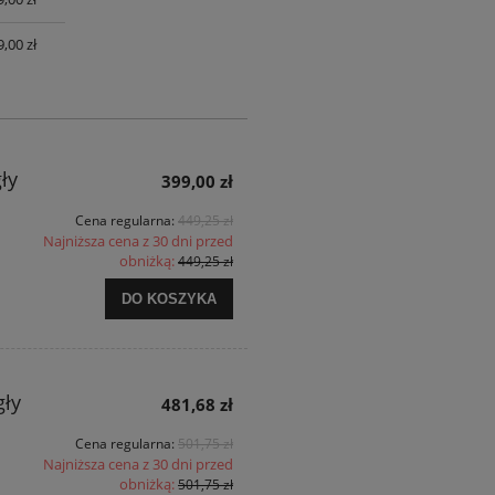
UALNYCH
,00 zł
ły
399,00 zł
Cena regularna:
449,25 zł
Najniższa cena z 30 dni przed
obniżką:
449,25 zł
DO KOSZYKA
gły
481,68 zł
Cena regularna:
501,75 zł
Najniższa cena z 30 dni przed
obniżką:
501,75 zł