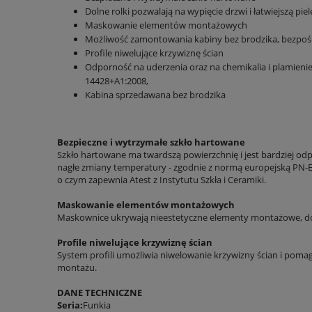
Dolne rolki pozwalają na wypięcie drzwi i łatwiejszą pie
Maskowanie elementów montażowych
Możliwość zamontowania kabiny bez brodzika, bezpoś
Profile niwelujące krzywiznę ścian
Odporność na uderzenia oraz na chemikalia i plamien
14428+A1:2008,
Kabina sprzedawana bez brodzika
Bezpieczne i wytrzymałe szkło hartowane
Szkło hartowane ma twardszą powierzchnię i jest bardziej odp
nagłe zmiany temperatury - zgodnie z normą europejską PN-EN
o czym zapewnia Atest z Instytutu Szkła i Ceramiki.
Maskowanie elementów montażowych
Maskownice ukrywają nieestetyczne elementy montażowe, do
Profile niwelujące krzywiznę ścian
System profili umożliwia niwelowanie krzywizny ścian i pom
montażu.
DANE TECHNICZNE
Seria:
Funkia