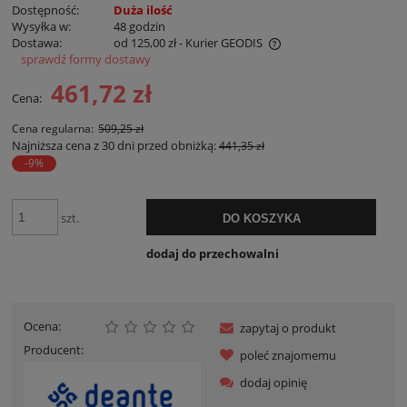
Dostępność:
Duża ilość
Wysyłka w:
48 godzin
Dostawa:
od 125,00 zł
- Kurier GEODIS
sprawdź formy dostawy
Cena nie zawiera ewentualnych kosztów płatności
461,72 zł
Cena:
Cena regularna:
509,25 zł
Najniższa cena z 30 dni przed obniżką:
441,35 zł
-9%
szt.
DO KOSZYKA
dodaj do przechowalni
Ocena:
zapytaj o produkt
Producent:
poleć znajomemu
dodaj opinię