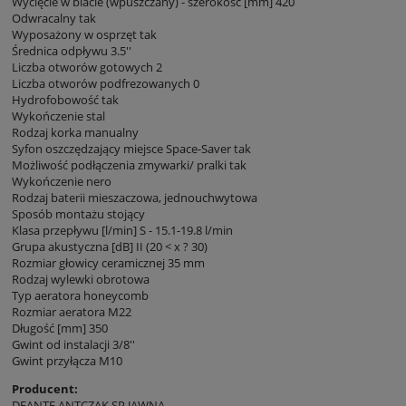
Wycięcie w blacie (wpuszczany) - szerokość [mm] 420
Odwracalny tak
Wyposażony w osprzęt tak
Średnica odpływu 3.5''
Liczba otworów gotowych 2
Liczba otworów podfrezowanych 0
Hydrofobowość tak
Wykończenie stal
Rodzaj korka manualny
Syfon oszczędzający miejsce Space-Saver tak
Możliwość podłączenia zmywarki/ pralki tak
Wykończenie nero
Rodzaj baterii mieszaczowa, jednouchwytowa
Sposób montażu stojący
Klasa przepływu [l/min] S - 15.1-19.8 l/min
Grupa akustyczna [dB] II (20 < x ? 30)
Rozmiar głowicy ceramicznej 35 mm
Rodzaj wylewki obrotowa
Typ aeratora honeycomb
Rozmiar aeratora M22
Długość [mm] 350
Gwint od instalacji 3/8''
Gwint przyłącza M10
Producent:
DEANTE ANTCZAK SP.JAWNA