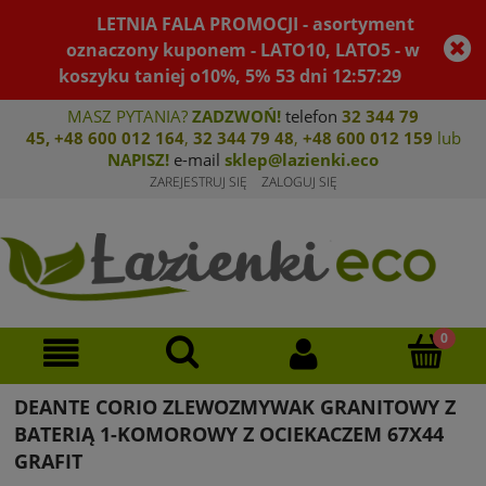
LETNIA FALA PROMOCJI - asortyment
oznaczony kuponem - LATO10, LATO5 - w
koszyku taniej o10%, 5%
53
dni
12
:
57
:
29
MASZ PYTANIA?
ZADZWOŃ!
telefon
32 344 79
45
,
+48 600 012 164
,
32 344 79 4
8
,
+4
8 600 012 159
lub
NAPISZ!
e-mail
sklep@lazienki.eco
ZAREJESTRUJ SIĘ
ZALOGUJ SIĘ
DEANTE CORIO ZLEWOZMYWAK GRANITOWY Z
BATERIĄ 1-KOMOROWY Z OCIEKACZEM 67X44
GRAFIT