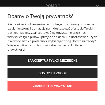
POMOC
Dbamy o Twoją prywatność
MOJE KONTO
Pliki cookies i pokrewne im technologie umożliwiają poprawne
działanie strony i pomagają nam dostosować ofertę do Twoich
potrzeb. Możesz zaakceptować wykorzystanie przez nas
PŁATNOŚCI I DOSTAWA
wszystkich tych plików i przejść do sklepu lub dostosować użycie
plików do swoich preferencji, wybierając opcję "Dostosuj zgody".
Więcej o plikach cookies przeczytasz w naszej Polityce
KONTAKT
prywatności.
ZAAKCEPTUJ TYLKO NIEZBĘDNE
Wyposażenie łazienek Łazienki.eco | Pawła 23, 41-708 Ruda Śląska | E-mail:
sklep@lazienki.eco | Tel.: 600 012 164 lub 600 012 159 | TGS Przemysław
Stoń | NIP: 6312213594 | REGON: 276403698
DOSTOSUJ ZGODY
ZAAKCEPTUJ WSZYSTKIE
POKAŻ PEŁNĄ WERSJĘ STRONY