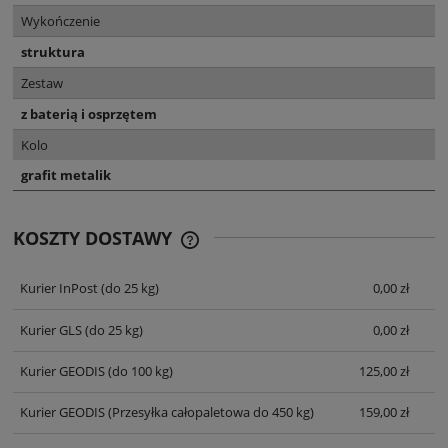
Wykończenie
struktura
Zestaw
z baterią i osprzętem
Kolo
grafit metalik
KOSZTY DOSTAWY
CENA NIE ZAWIERA EWENTUALNYCH
KOSZTÓW PŁATNOŚCI
Kurier InPost
(do 25 kg)
0,00 zł
Kurier GLS
(do 25 kg)
0,00 zł
Kurier GEODIS
(do 100 kg)
125,00 zł
Kurier GEODIS
(Przesyłka całopaletowa do 450 kg)
159,00 zł