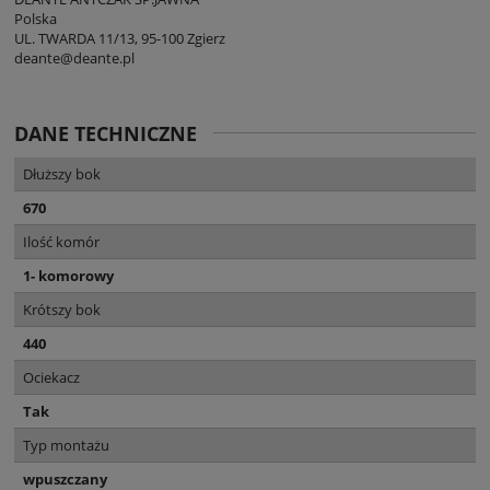
Polska
UL. TWARDA 11/13, 95-100 Zgierz
deante@deante.pl
DANE TECHNICZNE
Dłuższy bok
670
Ilość komór
1- komorowy
Krótszy bok
440
Ociekacz
Tak
Typ montażu
wpuszczany