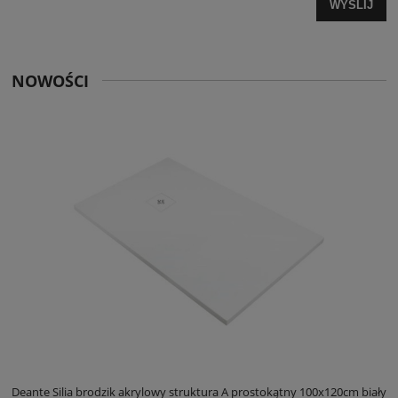
WYŚLIJ
NOWOŚCI
ły
Deante Silia brodzik akrylowy struktura A prostokątny 100x120cm biały
D